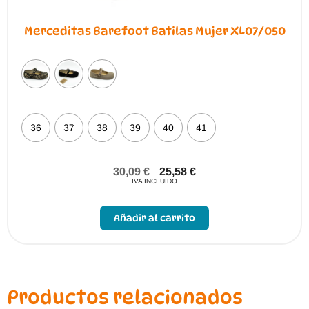
Merceditas Barefoot Batilas Mujer XL07/050
36
37
38
39
40
41
30,09
€
25,58
€
IVA INCLUIDO
Este
producto
Añadir al carrito
tiene
múltiples
variantes.
Las
opciones
se
pueden
Productos relacionados
elegir
en