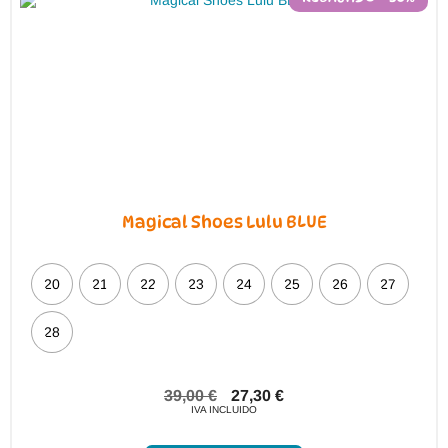
Magical Shoes Lulu BLUE
20
21
22
23
24
25
26
27
28
39,00
€
27,30
€
IVA INCLUIDO
Este