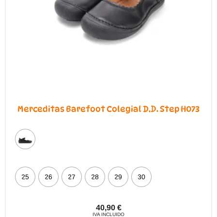
Merceditas Barefoot Colegial D.D. Step H073
25
26
27
28
29
30
40,90
€
IVA INCLUIDO