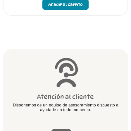
producto
Añadir al carrito
tiene
múltiples
variantes.
Las
opciones
se
pueden
elegir
en
la
página
de
producto
Atención al cliente
Disponemos de un equipo de asesoramiento dispuesto a
ayudarle en todo momento.