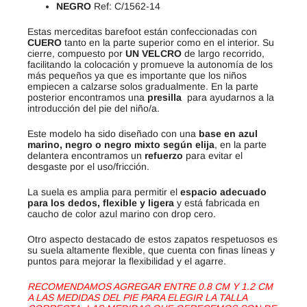
NEGRO
Ref: C/1562-14
Estas merceditas barefoot están confeccionadas con
CUERO
tanto en la parte superior como en el interior. Su
cierre, compuesto por
UN VELCRO
de largo recorrido,
facilitando la colocación y promueve la autonomía de los
más pequeños ya que es importante que los niños
empiecen a calzarse solos gradualmente. En la parte
posterior encontramos una
presilla
para ayudarnos a la
introducción del pie del niño/a.
Este modelo ha sido diseñado con una
base en azul
marino, negro o negro mixto según elija
, en la parte
delantera encontramos un
refuerzo
para evitar el
desgaste por el uso/fricción.
La suela es amplia para permitir el
espacio adecuado
para los dedos, flexible y ligera
y está fabricada en
caucho de color azul marino con drop cero.
Otro aspecto destacado de estos zapatos respetuosos es
su suela altamente flexible, que cuenta con finas líneas y
puntos para mejorar la flexibilidad y el agarre.
RECOMENDAMOS AGREGAR ENTRE 0.8 CM Y 1.2 CM
A LAS MEDIDAS DEL PIE PARA ELEGIR LA TALLA