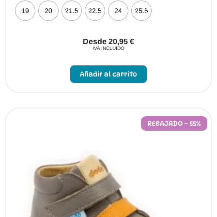
19
20
21.5
22.5
24
25.5
Desde
20,95
€
IVA INCLUIDO
Este
producto
Añadir al carrito
tiene
múltiples
variantes.
Las
opciones
se
pueden
REBAJADO – 55%
elegir
en
la
página
de
producto