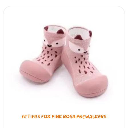
la
página
de
producto
ATTIPAS FOX PINK ROSA PREWALKERS