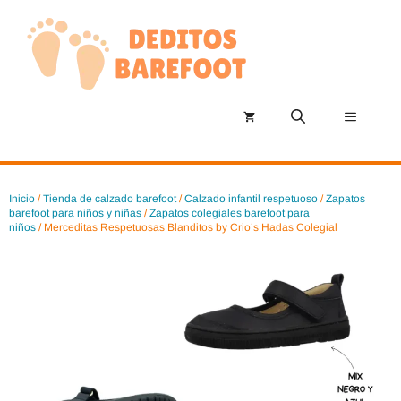
Saltar
al
contenido
Menú
Inicio
/
Tienda de calzado barefoot
/
Calzado infantil respetuoso
/
Zapatos
barefoot para niños y niñas
/
Zapatos colegiales barefoot para
niños
/ Merceditas Respetuosas Blanditos by Crio’s Hadas Colegial