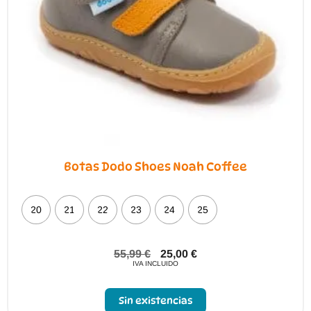
Botas Dodo Shoes Noah Coffee
20
21
22
23
24
25
55,99
€
25,00
€
IVA INCLUIDO
Sin existencias