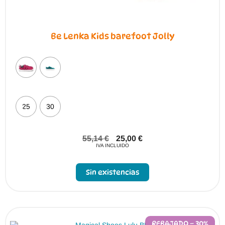
Be Lenka Kids barefoot Jolly
25
30
55,14
€
25,00
€
IVA INCLUIDO
Sin existencias
REBAJADO – 30%