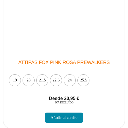
ATTIPAS FOX PINK ROSA PREWALKERS
19
20
21.5
22.5
24
25.5
Desde
20,95
€
IVA INCLUIDO
Este
producto
Añadir al carrito
tiene
múltiples
variantes.