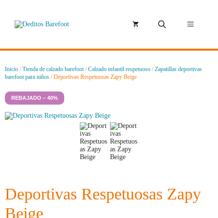
Saltar
al
contenido
Menú
Inicio
/
Tienda de calzado barefoot
/
Calzado infantil respetuoso
/
Zapatillas deportivas
barefoot para niños
/ Deportivas Respetuosas Zapy Beige
REBAJADO – 40%
Deportivas Respetuosas Zapy
Beige