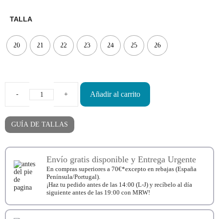
TALLA
20
21
22
23
24
25
26
Añadir al carrito
Deportivas
Respetuosas
Zapy
Beige
GUÍA DE TALLAS
cantidad
Envío gratis disponible y Entrega Urgente
En compras superiores a 70€*excepto en rebajas (España
Península/Portugal).
¡Haz tu pedido antes de las 14:00 (L-J) y recíbelo al día
siguiente antes de las 19:00 con MRW!