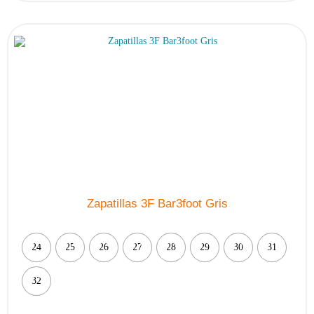
Las
opciones
se
pueden
elegir
en
la
página
de
producto
Zapatillas 3F Bar3foot Gris
24
25
26
27
28
29
30
31
32