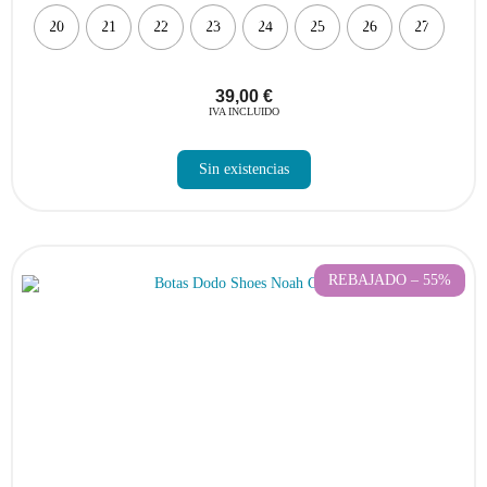
20
21
22
23
24
25
26
27
39,00
€
IVA INCLUIDO
Sin existencias
REBAJADO – 55%