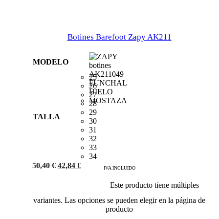
Botines Barefoot Zapy AK211
MODELO
25
26
27
28
29
TALLA
30
31
32
33
34
50,40
€
42,84
€
IVA INCLUIDO
Este producto tiene múltiples
Añadir al carrito
variantes. Las opciones se pueden elegir en la página de
producto