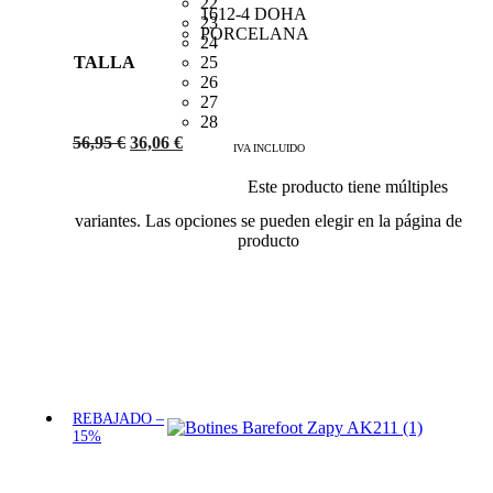
22
23
24
TALLA
25
26
27
28
56,95
€
36,06
€
IVA INCLUIDO
Este producto tiene múltiples
Añadir al carrito
variantes. Las opciones se pueden elegir en la página de
producto
REBAJADO –
15%