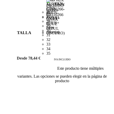
26
27
28
29
30
TALLA
31
32
33
34
35
Desde
78,44
€
IVA INCLUIDO
Este producto tiene múltiples
Añadir al carrito
variantes. Las opciones se pueden elegir en la página de
producto