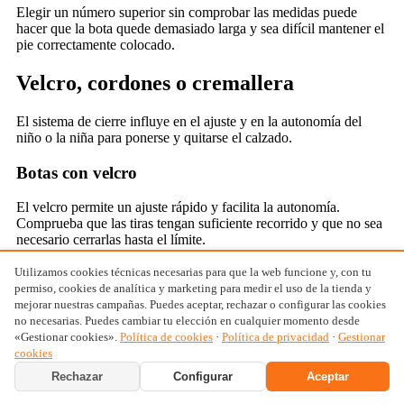
Elegir un número superior sin comprobar las medidas puede
hacer que la bota quede demasiado larga y sea difícil mantener el
pie correctamente colocado.
Velcro, cordones o cremallera
El sistema de cierre influye en el ajuste y en la autonomía del
niño o la niña para ponerse y quitarse el calzado.
Botas con velcro
El velcro permite un ajuste rápido y facilita la autonomía.
Comprueba que las tiras tengan suficiente recorrido y que no sea
necesario cerrarlas hasta el límite.
Utilizamos cookies técnicas necesarias para que la web funcione y, con tu
Botas con cordones
permiso, cookies de analítica y marketing para medir el uso de la tienda y
mejorar nuestras campañas. Puedes aceptar, rechazar o configurar las cookies
Los cordones permiten regular el ajuste a lo largo del empeine.
no necesarias. Puedes cambiar tu elección en cualquier momento desde
Son una buena opción cuando se necesita una adaptación más
«Gestionar cookies».
Política de cookies
·
Política de privacidad
·
Gestionar
precisa.
cookies
Botas con cremallera
Rechazar
Configurar
Aceptar