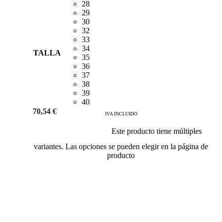
28
29
30
32
33
34
TALLA
35
36
37
38
39
40
70,54
€
IVA INCLUIDO
Este producto tiene múltiples
Añadir al carrito
variantes. Las opciones se pueden elegir en la página de
producto