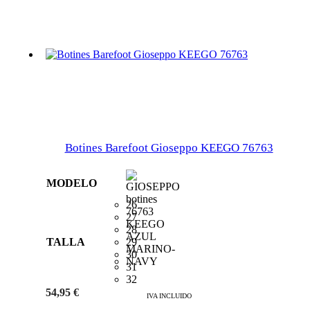
Botines Barefoot Gioseppo KEEGO 76763
MODELO
26
27
28
TALLA
29
30
31
32
54,95
€
IVA INCLUIDO