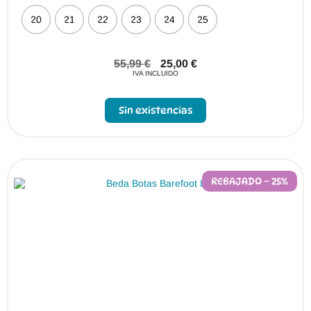
20
21
22
23
24
25
55,99
€
25,00
€
IVA INCLUIDO
Sin existencias
REBAJADO – 25%