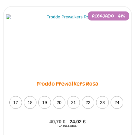
REBAJADO – 41%
Froddo Prewalkers Rosa
17
18
19
20
21
22
23
24
40,70
€
24,02
€
IVA INCLUIDO