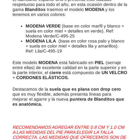
respetuoso para todo el año, en esta ocasión dentro de la
gama
Blanditos
traemos el modelo
MODENA
y los
tenemos en varios colores:
MODENA VERDE
(base en color marfil y blanco +
suela en color miel + detalles en verde). Ref:
Modena Verde/C-495-25
MODENA LILA
(base en color rosa palo y blanco
+ suela en color miel + detalles lila y amarillos).
Ref: Lila/C-495-19
Este modelo
MODENA
está fabricado en
PIEL
(serraje
entre ellas) de excelente calidad en la parte superior y en
la parte interior, el
cierre
está compuesto de
UN VELCRO
+
CORDONES ELÁSTICOS.
Destacamos de la
suela que es plana con drop cero
que es muy flexible, además presenta líneas para
mejorar el agarre y la nueva
puntera de Blanditos que
es anatómica.
RECOMENDAMOS AGREGAR ENTRE 0.8 CM Y 1.0 CM
A LAS MEDIDAS DEL PIE PARA ELEGIR LA TALLA
CORRECTA. LAS MEDIDAS QUE OFRECEMOS SON DE