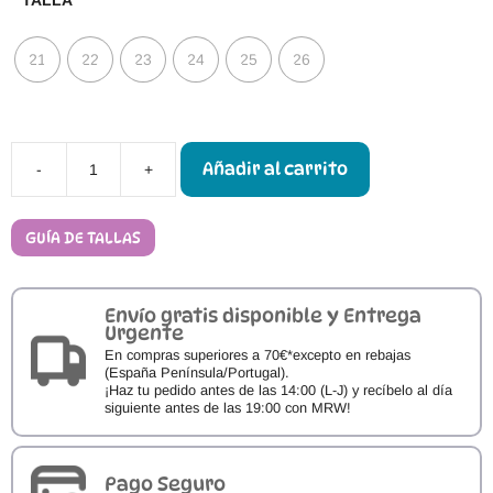
TALLA
21
22
23
24
25
26
Añadir al carrito
-
+
Calzado
Respetuoso
Blanditos
by
GUÍA DE TALLAS
Crio's
MODENA
cantidad
Envío gratis disponible y Entrega
Urgente
En compras superiores a 70€*excepto en rebajas
(España Península/Portugal).
¡Haz tu pedido antes de las 14:00 (L-J) y recíbelo al día
siguiente antes de las 19:00 con MRW!
Pago Seguro