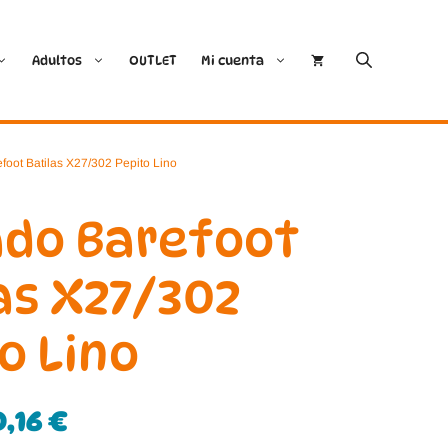
Adultos
OUTLET
Mi cuenta
Cóndor
Bobux
foot Batilas X27/302 Pepito Lino
Conguitos
CoqueFlex
ado Barefoot
Deditos
Dodo Shoes
as X27/302
Demax
Igor
o Lino
FlexiNens
Lang.S
Koops
Mustang
0,16
€