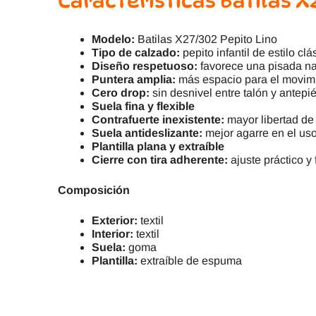
Características Batilas X2
Modelo:
Batilas X27/302 Pepito Lino
Tipo de calzado:
pepito infantil de estilo clá
Diseño respetuoso:
favorece una pisada na
Puntera amplia:
más espacio para el movimi
Cero drop:
sin desnivel entre talón y antepi
Suela fina y flexible
Contrafuerte inexistente:
mayor libertad de
Suela antideslizante:
mejor agarre en el uso
Plantilla plana y extraíble
Cierre con tira adherente:
ajuste práctico y 
Composición
Exterior:
textil
Interior:
textil
Suela:
goma
Plantilla:
extraíble de espuma