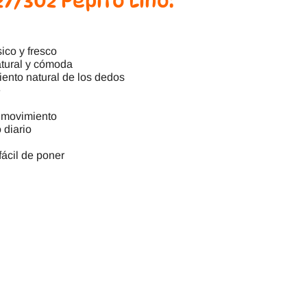
7/302 Pepito Lino:
sico y fresco
tural y cómoda
ento natural de los dedos
é
 movimiento
 diario
fácil de poner