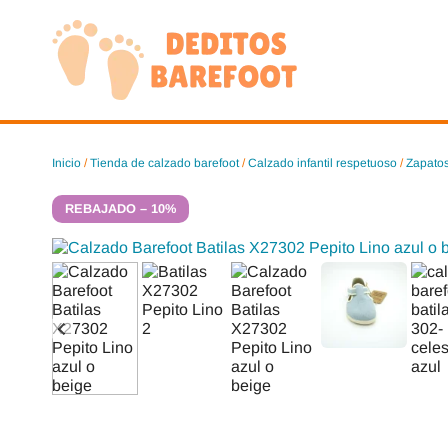
Saltar
al
contenido
Inicio
/
Tienda de calzado barefoot
/
Calzado infantil respetuoso
/
Zapatos
REBAJADO – 10%