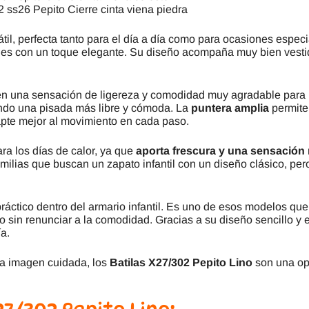
2 ss26 Pepito Cierre cinta viena piedra
til, perfecta tanto para el día a día como para ocasiones espec
les con un toque elegante. Su diseño acompaña muy bien vestid
n una sensación de ligereza y comodidad muy agradable para 
endo una pisada más libre y cómoda. La
puntera amplia
permite
dapte mejor al movimiento en cada paso.
ra los días de calor, ya que
aporta frescura y una sensación 
amilias que buscan un zapato infantil con un diseño clásico, per
 práctico dentro del armario infantil. Es uno de esos modelos 
o sin renunciar a la comodidad. Gracias a su diseño sencillo y 
ía.
una imagen cuidada, los
Batilas X27/302 Pepito Lino
son una opc