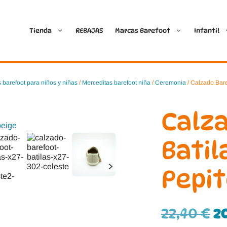
Tienda
REBAJAS
Marcas Barefoot
Infantil
Ballop
Batilas
 barefoot para niños y niñas
/
Merceditas barefoot niña
/
Ceremonia
/ Calzado Bare
Blanditos by Crio’s
B&W Break and Walk
Calz
Crave Barefoot
Crecendo
Batil
Coimbra
D.D. Step
Pepit
Dada
Froddo
Dispares
Gioseppo
22,40
€
2