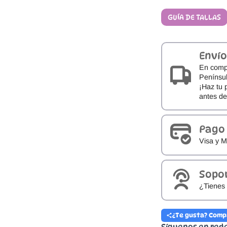
Batilas
GUÍA DE TALLAS
X27/302
Pepito
Lino
cantidad
Envío
En comp
Penínsul
¡Haz tu 
antes d
Pago
Visa y M
Sopo
¿Tienes 
¿Te gusta? Comp
Síguenos en red