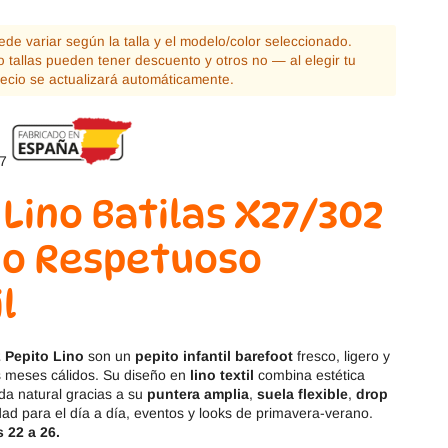
Magical Shoes
OmaKing
puede variar según la talla y el modelo/color seleccionado.
OldSoles
Reima
 tallas pueden tener descuento y otros no — al elegir tu
recio se actualizará automáticamente.
RIA
Snugi
Stitch & Walk
Titanitos
 Lino Batilas X27/302
Vivant
Tikki
do Respetuoso
Zapy
l
2 Pepito Lino
son un
pepito infantil barefoot
fresco, ligero y
os meses cálidos. Su diseño en
lino textil
combina estética
da natural gracias a su
puntera amplia
,
suela flexible
,
drop
d para el día a día, eventos y looks de primavera-verano.
s 22 a 26.