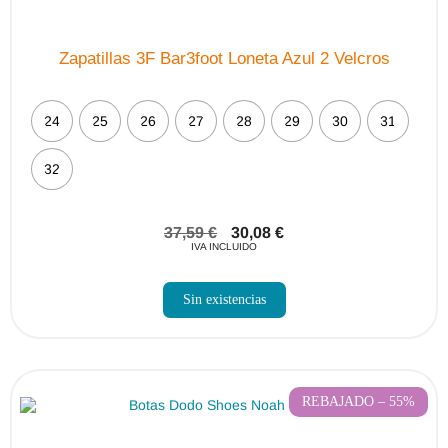
Zapatillas 3F Bar3foot Loneta Azul 2 Velcros
24
25
26
27
28
29
30
31
32
37,59
€
30,08
€
IVA INCLUIDO
Sin existencias
REBAJADO – 55%