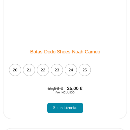
Botas Dodo Shoes Noah Cameo
20
21
22
23
24
25
55,99
€
25,00
€
IVA INCLUIDO
Sin existencias