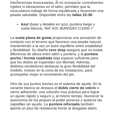
interferencias innecesarias. Al no incorporar contrafuertes
rígidos ni elevaciones en el talón, permiten que la
musculatura trabaje de forma equilibrada y favorecen una
pisada saludable. Disponible entre las
tallas 22-30
:
Azul
(base y detalles en azul, puntera beige y
suela blanca). Ref: KOI JEANS26V C/1000-7
La
suela plana de goma
proporciona una sensación de
contacto con el terreno que favorece una pisada natural,
manteniendo a la vez un buen equilibrio entre estabilidad
y flexibilidad. Su diseño
cero drop
asegura que no exista
diferencia de altura entre talón y puntera, y la
puntera
ancha / horma cuadrada
deja espacio suficiente para
que los dedos se expandan con libertad. Además,
distintos vendedores destacan la gran flexibilidad del
modelo, incluso en la zona de los metatarsos, para
acompañar mejor el movimiento del pie.
Otro de sus puntos fuertes es el sistema de ajuste. En la
variante blanca se destaca el
doble cierre de velcro
o
cierre adherente, una solución muy práctica para lograr
un ajuste rápido y seguro y, al mismo tiempo, favorecer la
autonomía de los peques al poder ponerse y quitarse las
zapatillas sin ayuda. La
puntera reforzada
también
aporta un plus de resistencia frente al desgaste diario.