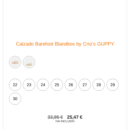
Calzado Barefoot Blanditos by Crio’s GUPPY
22
23
24
25
26
27
28
29
30
33,95
€
25,47
€
IVA INCLUIDO
Este