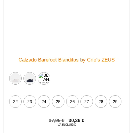
en
la
página
de
producto
Calzado Barefoot Blanditos by Crio’s ZEUS
22
23
24
25
26
27
28
29
37,95
€
30,36
€
IVA INCLUIDO
Este