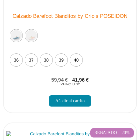
Calzado Barefoot Blanditos by Crio’s POSEIDON
36
37
38
39
40
59,94
€
41,96
€
IVA INCLUIDO
Este
producto
Añadir al carrito
tiene
múltiples
variantes.
Las
opciones
se
pueden
REBAJADO – 20%
elegir