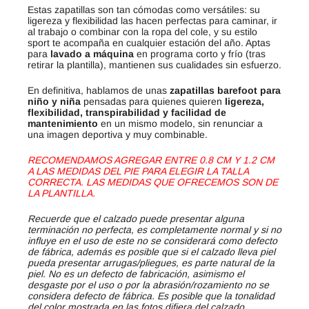
Estas zapatillas son tan cómodas como versátiles: su
ligereza y flexibilidad las hacen perfectas para caminar, ir
al trabajo o combinar con la ropa del cole, y su estilo
sport te acompaña en cualquier estación del año. Aptas
para
lavado a máquina
en programa corto y frío (tras
retirar la plantilla), mantienen sus cualidades sin esfuerzo.
En definitiva, hablamos de unas
zapatillas barefoot para
niño y niña
pensadas para quienes quieren
ligereza,
flexibilidad, transpirabilidad y facilidad de
mantenimiento
en un mismo modelo, sin renunciar a
una imagen deportiva y muy combinable.
RECOMENDAMOS AGREGAR ENTRE 0.8 CM Y 1.2 CM
A LAS MEDIDAS DEL PIE PARA ELEGIR LA TALLA
CORRECTA. LAS MEDIDAS QUE OFRECEMOS SON DE
LA PLANTILLA.
Recuerde que el calzado puede presentar alguna
terminación no perfecta, es completamente normal y si no
influye en el uso de este no se considerará como defecto
de fábrica, además es posible que si el calzado lleva piel
pueda presentar arrugas/pliegues, es parte natural de la
piel. No es un defecto de fabricación, asimismo el
desgaste por el uso o por la abrasión/rozamiento no se
considera defecto de fábrica. Es posible que la tonalidad
del color mostrada en las fotos difiera del calzado