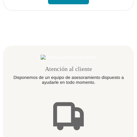
tiene
múltiples
variantes.
Las
opciones
se
pueden
elegir
en
la
página
de
producto
Atención al cliente
Disponemos de un equipo de asesoramiento dispuesto a
ayudarle en todo momento.