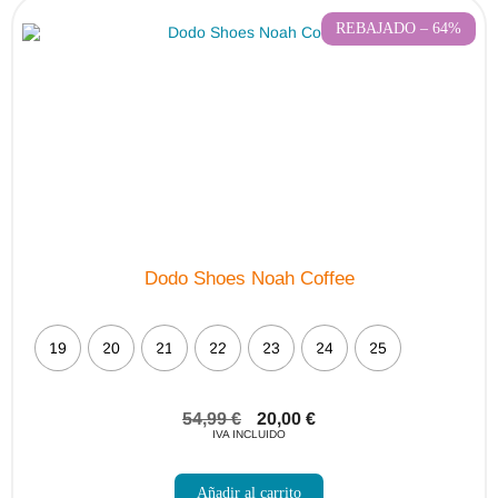
REBAJADO – 64%
Dodo Shoes Noah Coffee
19
20
21
22
23
24
25
54,99
€
20,00
€
IVA INCLUIDO
Este
producto
Añadir al carrito