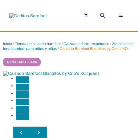
Saltar
al
contenido
Menú
Inicio
/
Tienda de calzado barefoot
/
Calzado infantil respetuoso
/
Zapatillas de
lona barefoot para niños y niñas
/ Calzado Barefoot Blanditos by Crio’s KOI
REBAJADO – 30%