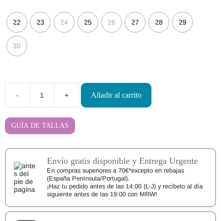
22
23
24
25
26
27
28
29
30
Añadir al carrito
-
+
Calzado
Barefoot
Blanditos
by
GUÍA DE TALLAS
Crio's
KOI
cantidad
Envío gratis disponible y Entrega Urgente
En compras superiores a 70€*excepto en rebajas
(España Península/Portugal).
¡Haz tu pedido antes de las 14:00 (L-J) y recíbelo al día
siguiente antes de las 19:00 con MRW!