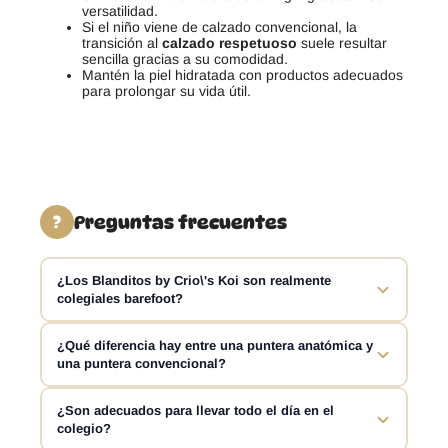
versatilidad.
Si el niño viene de calzado convencional, la
transición al
calzado respetuoso
suele resultar
sencilla gracias a su comodidad.
Mantén la piel hidratada con productos adecuados
para prolongar su vida útil.
Preguntas frecuentes
?
¿Los Blanditos by Crio\'s Koi son realmente
colegiales barefoot?
Sí. Los Blanditos Koi incorporan características
¿Qué diferencia hay entre una puntera anatómica y
una puntera convencional?
fundamentales del calzado barefoot infantil, como puntera
anatómica, drop cero, flexibilidad y una estructura
diseñada para respetar el movimiento natural del pie.
La puntera anatómica respeta la forma natural del pie y
¿Son adecuados para llevar todo el día en el
colegio?
permite que el dedo gordo permanezca recto. Esto