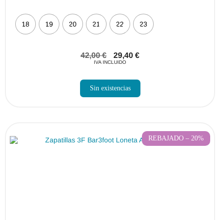
18
19
20
21
22
23
42,00
€
29,40
€
IVA INCLUIDO
Sin existencias
REBAJADO – 20%