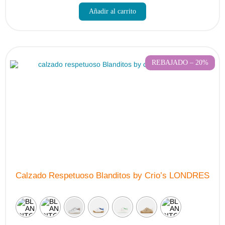
producto
Añadir al carrito
tiene
múltiples
variantes.
Las
opciones
se
pueden
REBAJADO – 20%
elegir
en
la
página
de
producto
Calzado Respetuoso Blanditos by Crio’s LONDRES