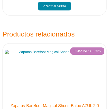
producto
Añadir al carrito
tiene
múltiples
variantes.
Las
opciones
se
pueden
Productos relacionados
elegir
en
la
página
de
REBAJADO – 30%
producto
Zapatos Barefoot Magical Shoes Baloo AZUL 2.0