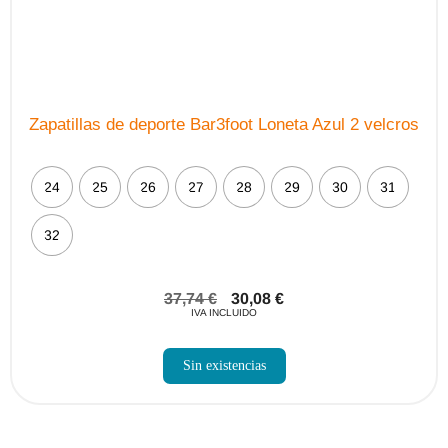
Zapatillas de deporte Bar3foot Loneta Azul 2 velcros
24
25
26
27
28
29
30
31
32
37,74
€
30,08
€
IVA INCLUIDO
Sin existencias