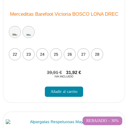
Merceditas Barefoot Victoria BOSCO LONA DREC
22
23
24
25
26
27
28
39,91
€
31,92
€
IVA INCLUIDO
Este
producto
Añadir al carrito
tiene
múltiples
variantes.
Las
opciones
se
pueden
REBAJADO – 30%
elegir