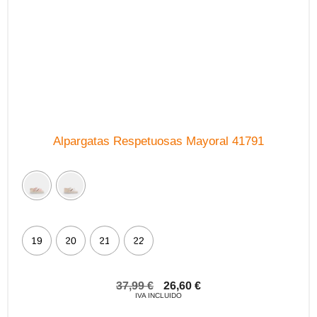
en
la
página
de
producto
Alpargatas Respetuosas Mayoral 41791
19
20
21
22
37,99
€
26,60
€
IVA INCLUIDO
Este