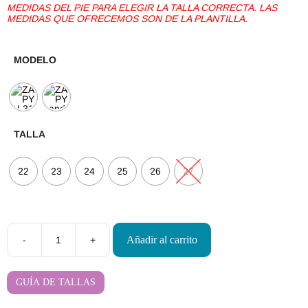
MEDIDAS DEL PIE PARA ELEGIR LA TALLA CORRECTA. LAS
MEDIDAS QUE OFRECEMOS SON DE LA PLANTILLA.
MODELO
TALLA
22
23
24
25
26
27
Añadir al carrito
-
+
Sandalias
Barefoot
Zapy
AL311
GUÍA DE TALLAS
cantidad