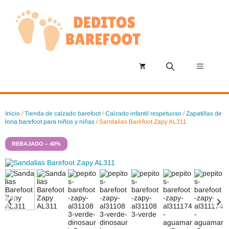
Saltar
al
contenido
Menú
Inicio
/
Tienda de calzado barefoot
/
Calzado infantil respetuoso
/
Zapatillas de
lona barefoot para niños y niñas
/ Sandalias Barefoot Zapy AL311
REBAJADO – 40%