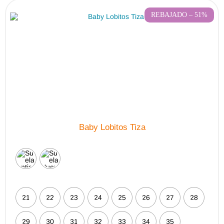
REBAJADO – 51%
Baby Lobitos Tiza
21
22
23
24
25
26
27
28
29
30
31
32
33
34
35