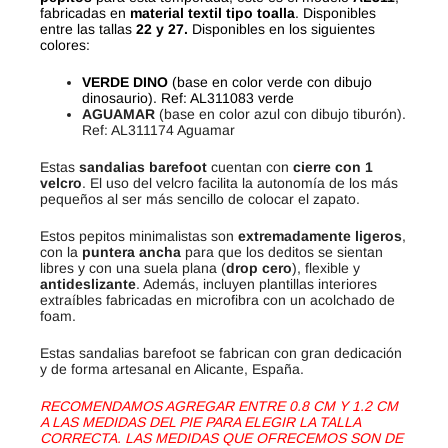
fabricadas en
material textil tipo toalla
. Disponibles
entre las tallas
22 y 27.
Disponibles en los siguientes
colores:
VERDE DINO
(base en color verde con dibujo
dinosaurio). Ref: AL311083 verde
AGUAMAR
(base en color azul con dibujo tiburón).
Ref: AL311174 Aguamar
Estas
sandalias barefoot
cuentan con
cierre con 1
velcro
. El uso del velcro facilita la autonomía de los más
pequeños al ser más sencillo de colocar el zapato.
Estos pepitos minimalistas son
extremadamente ligeros
,
con la
puntera ancha
para que los deditos se sientan
libres y con una suela plana (
drop cero
), flexible y
antideslizante
. Además, incluyen plantillas interiores
extraíbles fabricadas en microfibra con un acolchado de
foam.
Estas sandalias barefoot se fabrican con gran dedicación
y de forma artesanal en Alicante, España.
RECOMENDAMOS AGREGAR ENTRE 0.8 CM Y 1.2 CM
A LAS MEDIDAS DEL PIE PARA ELEGIR LA TALLA
CORRECTA. LAS MEDIDAS QUE OFRECEMOS SON DE