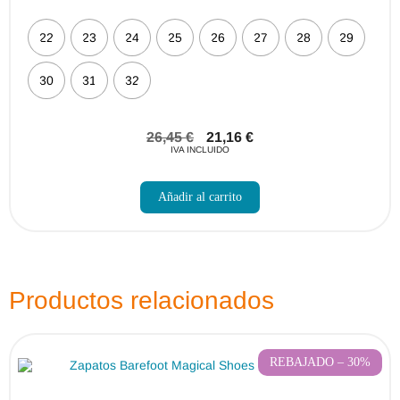
22
23
24
25
26
27
28
29
30
31
32
26,45
€
21,16
€
IVA INCLUIDO
Este
producto
Añadir al carrito
tiene
múltiples
variantes.
Las
opciones
se
pueden
Productos relacionados
elegir
en
la
página
de
REBAJADO – 30%
producto