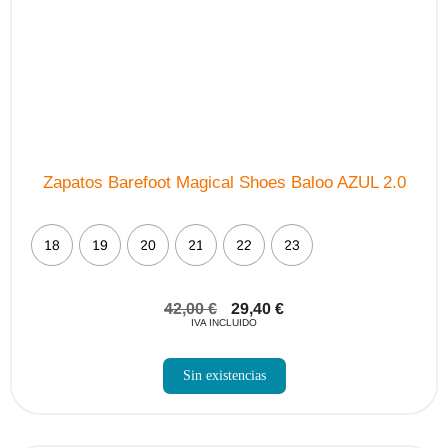
Zapatos Barefoot Magical Shoes Baloo AZUL 2.0
18
19
20
21
22
23
42,00
€
29,40
€
IVA INCLUIDO
Sin existencias