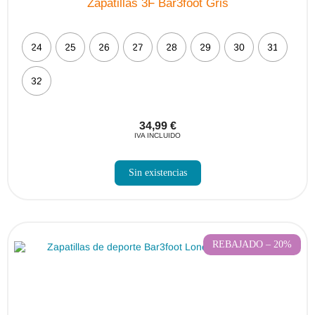
Zapatillas 3F Bar3foot Gris
24
25
26
27
28
29
30
31
32
34,99
€
IVA INCLUIDO
Sin existencias
REBAJADO – 20%