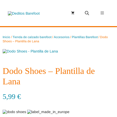
Saltar
al
contenido
Menú
Inicio
/
Tienda de calzado barefoot
/
Accesorios
/
Plantillas Barefoot
/ Dodo
Shoes – Plantilla de Lana
Dodo Shoes – Plantilla de
Lana
5,99
€