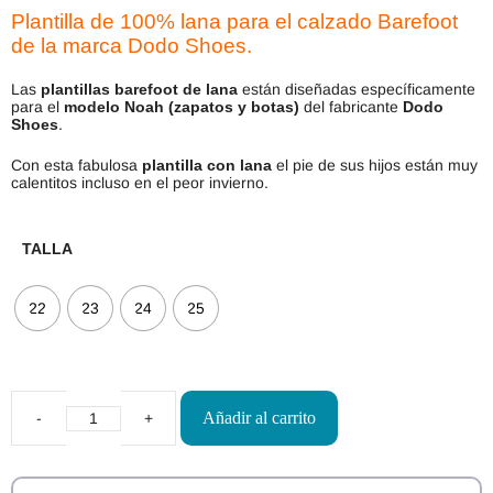
Plantilla de 100% lana para el calzado Barefoot
de la marca Dodo Shoes.
Las
plantillas barefoot de lana
están diseñadas específicamente
para el
modelo Noah (zapatos y botas)
del fabricante
Dodo
Shoes
.
Con esta fabulosa
plantilla con lana
el pie de sus hijos están muy
calentitos incluso en el peor invierno.
TALLA
22
23
24
25
Añadir al carrito
Dodo
Shoes
–
Plantilla