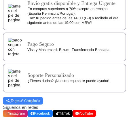
de
Envío gratis disponible y Entrega Urgente
Lana
En compras superiores a 70€*excepto en rebajas
cantidad
(España Península/Portugal).
¡Haz tu pedido antes de las 14:00 (L-J) y recíbelo al día
siguiente antes de las 19:00 con MRW!
Pago Seguro
Visa y Mastercard, Bizum, Transferencia Bancaria.
Soporte Personalizado
¿Tienes dudas? ¡Nuestro equipo te puede ayudar!
¿Te gusta? Compártelo
Síguenos en redes
Instagram
Facebook
TikTok
YouTube