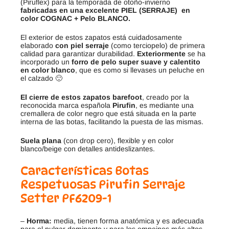
(Piruflex) para la temporada de otoño-invierno
fabricadas en una excelente PIEL (SERRAJE)
en
color COGNAC + Pelo BLANCO.
El exterior de estos zapatos está cuidadosamente
elaborado
con piel serraje
(como terciopelo) de primera
calidad para garantizar durabilidad.
Exteriormente
se ha
incorporado un
forro de pelo super suave y calentito
en color blanco
, que es como si llevases un peluche en
el calzado 🙂
El cierre de estos zapatos barefoot
, creado por la
reconocida marca española
Pirufin
, es mediante una
cremallera de color negro que está situada en la parte
interna de las botas, facilitando la puesta de las mismas.
Suela plana
(con drop cero), flexible y en color
blanco/beige con detalles antideslizantes.
Características Botas
Respetuosas Pirufin Serraje
Setter PF6209-1
–
Horma:
media, tienen forma anatómica y es adecuada