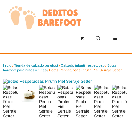
Saltar
al
contenido
Menú
Inicio
/
Tienda de calzado barefoot
/
Calzado infantil respetuoso
/
Botas
barefoot para niños y niñas
/ Botas Respetuosas Pirufin Piel Serraje Setter