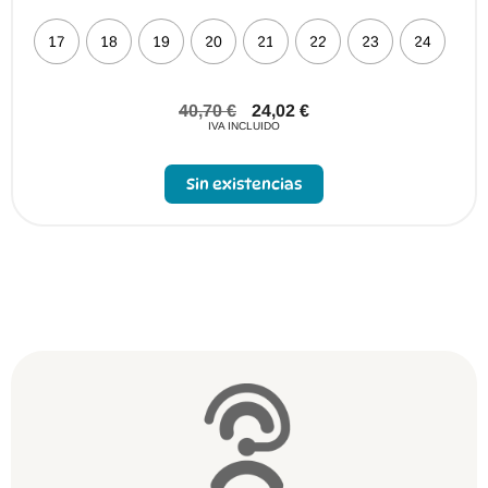
17
18
19
20
21
22
23
24
40,70
€
24,02
€
IVA INCLUIDO
Sin existencias