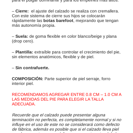
para el pulgar dominante y para los empeines más altos.
–
Cierre:
el ajuste del calzado se realiza con cremallera.
Con este sistema de cierre sus hijos se colocarán
rápidamente las
botas barefoot
, mejorando que tengan
más autonomía propia.
–
Suela:
de goma flexible en color blanco/beige y plana
(drop cero).
–
Plantilla:
extraíble para controlar el crecimiento del pie,
sin elementos anatómicos, flexible y de piel.
–
Sin contrafuerte.
COMPOSICIÓN:
Parte superior de piel serraje, forro
interior piel.
RECOMENDAMOS AGREGAR ENTRE 0.8 CM – 1.0 CM A
LAS MEDIDAS DEL PIE PARA ELEGIR LA TALLA
ADECUADA.
Recuerde que el calzado puede presentar alguna
terminación no perfecta, es completamente normal y si no
influye en el uso de este no se considerará como defecto
de fábrica, además es posible que si el calzado lleva piel