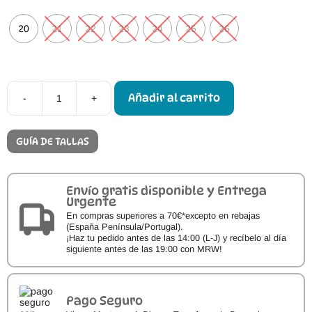
20
21
22
23
24
25
26
Añadir al carrito
-
+
Botas
Respetuosas
Pirufin
Piel
GUÍA DE TALLAS
Serraje
Setter
cantidad
Envío gratis disponible y Entrega
Urgente
En compras superiores a 70€*excepto en rebajas
(España Península/Portugal).
¡Haz tu pedido antes de las 14:00 (L-J) y recíbelo al día
siguiente antes de las 19:00 con MRW!
Pago Seguro