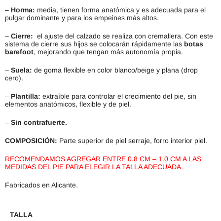
–
Horma:
media, tienen forma anatómica y es adecuada para el
pulgar dominante y para los empeines más altos.
–
Cierre:
el ajuste del calzado se realiza con cremallera. Con este
sistema de cierre sus hijos se colocarán rápidamente las
botas
barefoot
, mejorando que tengan más autonomía propia.
–
Suela:
de goma flexible en color blanco/beige y plana (drop
cero).
–
Plantilla:
extraíble para controlar el crecimiento del pie, sin
elementos anatómicos, flexible y de piel.
–
Sin contrafuerte.
COMPOSICIÓN:
Parte superior de piel serraje, forro interior piel.
RECOMENDAMOS AGREGAR ENTRE 0.8 CM – 1.0 CM A LAS
MEDIDAS DEL PIE PARA ELEGIR LA TALLA ADECUADA.
Fabricados en Alicante.
TALLA