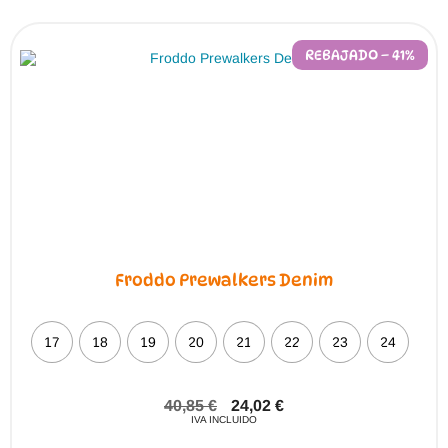
REBAJADO – 41%
Froddo Prewalkers Denim
17
18
19
20
21
22
23
24
40,85
€
24,02
€
IVA INCLUIDO
Este