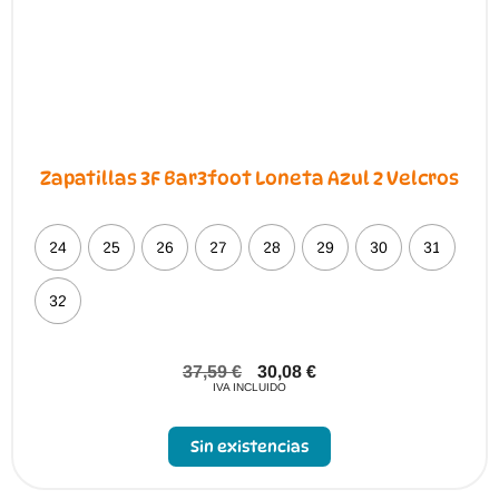
Zapatillas 3F Bar3foot Loneta Azul 2 Velcros
24
25
26
27
28
29
30
31
32
37,59
€
30,08
€
IVA INCLUIDO
Sin existencias