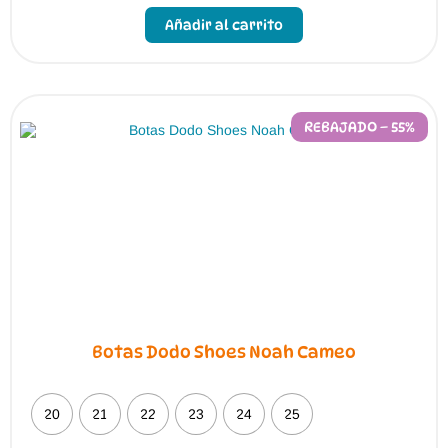
producto
Añadir al carrito
tiene
múltiples
variantes.
Las
opciones
se
pueden
REBAJADO – 55%
elegir
en
la
página
de
producto
Botas Dodo Shoes Noah Cameo
20
21
22
23
24
25