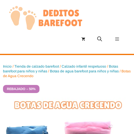
Saltar
al
contenido
Menú
Inicio
/
Tienda de calzado barefoot
/
Calzado infantil respetuoso
/
Botas
barefoot para niños y niñas
/
Botas de agua barefoot para niños y niñas
/ Botas
de Agua Crecendo
REBAJADO – 50%