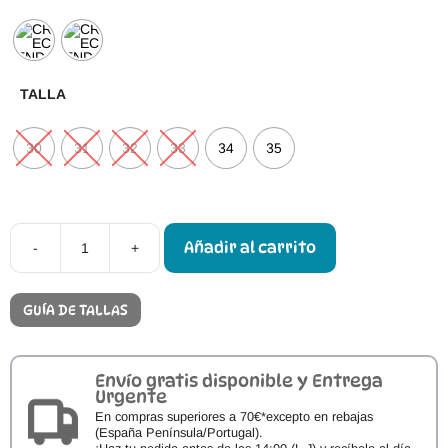
TALLA
30
31
32
33
34
35
Añadir al carrito
-
+
Botas
de
Agua
Crecendo
GUÍA DE TALLAS
cantidad
Envío gratis disponible y Entrega
Urgente
En compras superiores a 70€*excepto en rebajas
(España Península/Portugal).