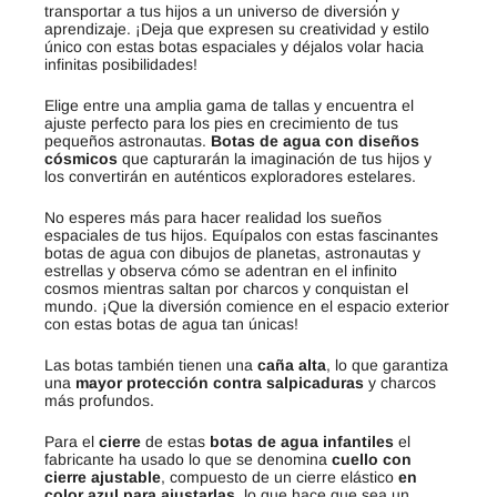
transportar a tus hijos a un universo de diversión y
aprendizaje. ¡Deja que expresen su creatividad y estilo
único con estas botas espaciales y déjalos volar hacia
infinitas posibilidades!
Elige entre una amplia gama de tallas y encuentra el
ajuste perfecto para los pies en crecimiento de tus
pequeños astronautas.
Botas de agua con diseños
cósmicos
que capturarán la imaginación de tus hijos y
los convertirán en auténticos exploradores estelares.
No esperes más para hacer realidad los sueños
espaciales de tus hijos. Equípalos con estas fascinantes
botas de agua con dibujos de planetas, astronautas y
estrellas y observa cómo se adentran en el infinito
cosmos mientras saltan por charcos y conquistan el
mundo. ¡Que la diversión comience en el espacio exterior
con estas botas de agua tan únicas!
Las botas también tienen una
caña alta
, lo que garantiza
una
mayor protección contra salpicaduras
y charcos
más profundos.
Para el
cierre
de estas
botas de agua infantiles
el
fabricante ha usado lo que se denomina
cuello con
cierre ajustable
, compuesto de un cierre elástico
en
color azul para ajustarlas
, lo que hace que sea un