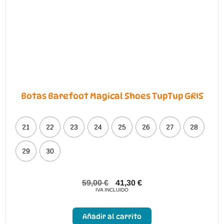
Botas Barefoot Magical Shoes TupTup GRIS
21
22
23
24
25
26
27
28
29
30
59,00
€
41,30
€
IVA INCLUIDO
Este
producto
Añadir al carrito
tiene