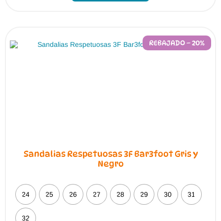
múltiples
variantes.
Las
opciones
se
pueden
REBAJADO – 20%
elegir
en
la
página
de
producto
Sandalias Respetuosas 3F Bar3foot Gris y
Negro
24
25
26
27
28
29
30
31
32