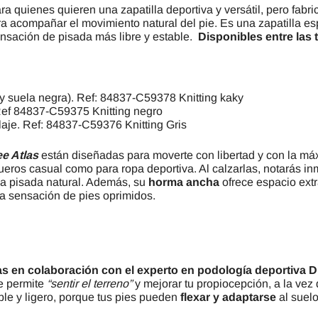
 quienes quieren una zapatilla deportiva y versátil, pero fabri
a acompañar el movimiento natural del pie. Es una zapatilla 
sensación de pisada más libre y estable.
Disponibles entre las t
 y suela negra). Ref: 84837-C59378 Knitting kaky
Ref 84837-C59375 Knitting negro
laje. Ref: 84837-C59376 Knitting Gris
ee Atlas
están diseñadas para moverte con libertad y con la m
eros casual como para ropa deportiva. Al calzarlas, notarás in
na pisada natural. Además, su
horma ancha
ofrece espacio extr
 la sensación de pies oprimidos.
as en colaboración con el experto en podología deportiva D
e permite
“sentir el terreno”
y mejorar tu propiocepción, a la vez 
ble y ligero, porque tus pies pueden
flexar y adaptarse
al suelo