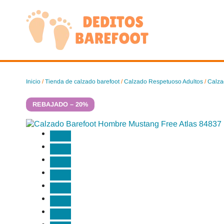
Saltar
al
contenido
Inicio
/
Tienda de calzado barefoot
/
Calzado Respetuoso Adultos
/
Calza
REBAJADO – 20%