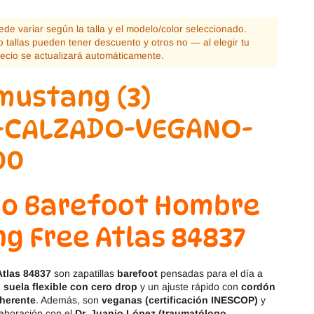
Magical Shoes
OmaKing
puede variar según la talla y el modelo/color seleccionado.
OldSoles
Reima
 tallas pueden tener descuento y otros no — al elegir tu
recio se actualizará automáticamente.
RIA
Snugi
Stitch & Walk
Titanitos
Vivant
Tikki
Zapy
do Barefoot Hombre
g Free Atlas 84837
tlas 84837
son zapatillas
barefoot
pensadas para el día a
,
suela flexible con cero drop
y un ajuste rápido con
cordón
dherente
. Además, son
veganas (certificación INESCOP)
y
laboración con el
Dr. Juanjo López (traumatólogo