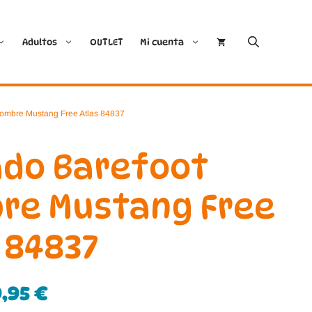
Adultos
OUTLET
Mi cuenta
Cóndor
Bobux
Hombre Mustang Free Atlas 84837
Conguitos
CoqueFlex
ado Barefoot
Deditos
Dodo Shoes
re Mustang Free
Demax
Igor
 84837
FlexiNens
Lang.S
Koops
Mustang
9,95
€