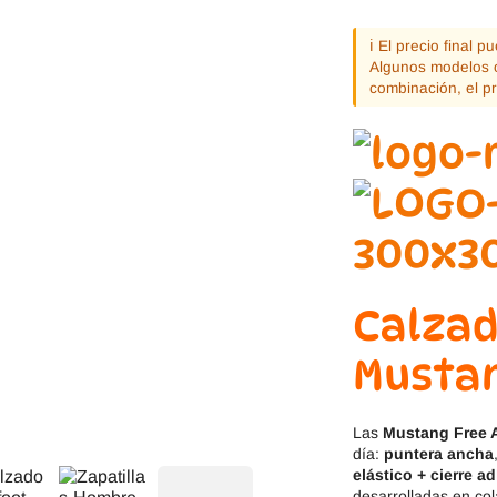
Jack & Lily
Hi-Tec
ℹ️ El precio final 
Mayoral
JOMA
Algunos modelos o
combinación, el p
Pirufin
Knitido
Saguaro
Meli
SlipStop
Shapen
Victoria
Ipanema
Calza
Mustan
Las
Mustang Free A
día:
puntera ancha
elástico + cierre a
desarrolladas en co