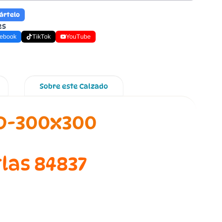
ártelo
es
ebook
TikTok
YouTube
Sobre este Calzado
las 84837