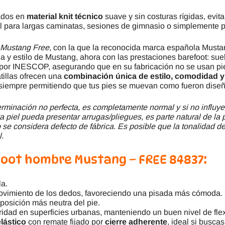
nados en
material knit técnico
suave y sin costuras rígidas, evit
l para largas caminatas, sesiones de gimnasio o simplemente 
Mustang Free
, con la que la reconocida marca española Musta
za y estilo de Mustang, ahora con las prestaciones barefoot: suel
por INESCOP, asegurando que en su fabricación no se usan pie
tillas ofrecen una
combinación única de estilo, comodidad y 
 siempre permitiendo que tus pies se muevan como fueron diseñ
minación no perfecta, es completamente normal y si no influye
a piel pueda presentar arrugas/pliegues, es parte natural de la 
se considera defecto de fábrica. Es posible que la tonalidad del
l.
oot hombre Mustang – FREE 84837:
la.
movimiento de los dedos, favoreciendo una pisada más cómoda.
posición más neutra del pie.
ridad en superficies urbanas, manteniendo un buen nivel de flex
lástico
con remate fijado por
cierre adherente
, ideal si buscas