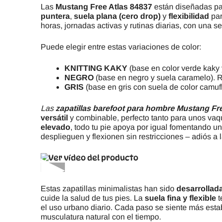
Las
Mustang Free Atlas 84837
están diseñadas para
puntera
,
suela plana (cero drop)
y
flexibilidad
par
horas, jornadas activas y rutinas diarias, con una 
Puede elegir entre estas variaciones de color:
KNITTING KAKY
(base en color verde kaky
NEGRO
(base en negro y suela caramelo). 
GRIS
(base en gris con suela de color camuf
Las
zapatillas barefoot para hombre Mustang
Fr
versátil
y combinable, perfecto tanto para unos vaqu
elevado
, todo tu pie apoya por igual fomentando u
desplieguen y flexionen sin restricciones – adiós a
▶
Estas zapatillas minimalistas han sido
desarrollad
cuide la salud de tus pies. La
suela fina y flexible
t
el uso urbano diario. Cada paso se siente más esta
musculatura natural con el tiempo.