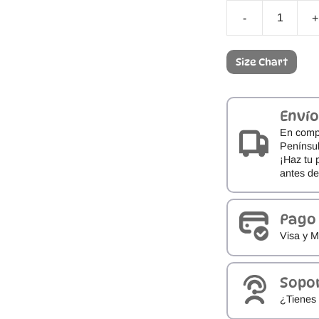
-
+
Calzado
Barefoot
Hombre
Size Chart
Mustang
Free
Atlas
84837
Envío
cantidad
En comp
Penínsul
¡Haz tu 
antes d
Pago
Visa y M
Sopo
¿Tienes 