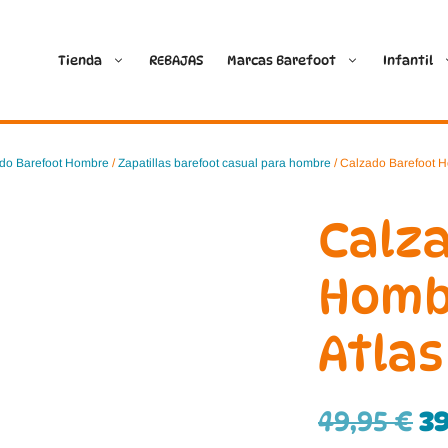
Tienda
REBAJAS
Marcas Barefoot
Infantil
Ballop
Batilas
do Barefoot Hombre
/
Zapatillas barefoot casual para hombre
/ Calzado Barefoot 
Blanditos by Crio’s
B&W Break and Walk
Calz
Crave Barefoot
Crecendo
Homb
Coimbra
D.D. Step
Atlas
Dada
Froddo
Dispares
Gioseppo
49,95
€
3