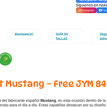
Síguenos en red
Instagram
Fac
Reviews(0)
GUÍA DE
Seg
TALLAS
adv
t Mustang – Free JYM 8
re
del fabricante español
Mustang
, en esta ocasión dentro de la
fectas para el día a día. Estas zapatillas destacan por su diseño