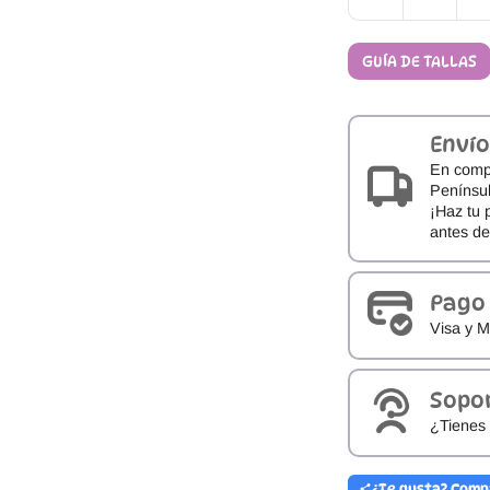
Zapatillas
Barefoot
Mustang
GUÍA DE TALLAS
Free
JYM
84806
cantidad
Envío
En comp
Penínsul
¡Haz tu 
antes d
Pago
Visa y M
Sopo
¿Tienes 
¿Te gusta? Comp