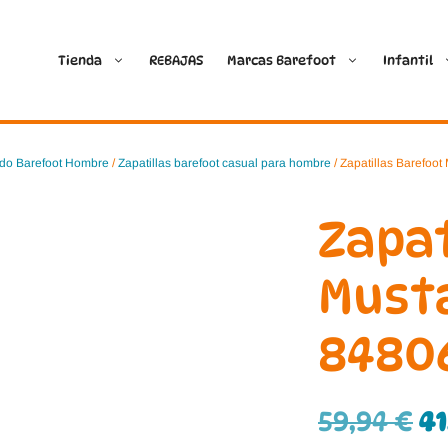
Tienda
REBAJAS
Marcas Barefoot
Infantil
Ballop
Batilas
do Barefoot Hombre
/
Zapatillas barefoot casual para hombre
/ Zapatillas Barefoo
Blanditos by Crio’s
B&W Break and Walk
Zapat
Crave Barefoot
Crecendo
Must
Coimbra
D.D. Step
8480
Dada
Froddo
Dispares
Gioseppo
59,94
€
4