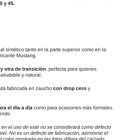
40 y 45.
al sintético tanto en la parte superior como en la
bricante Mustang.
,
y otra de transición
, perfecta para quienes
aludable y natural.
está fabricada en caucho
con drop cero
y
ra el día a día
como para ocasiones más formales.
endo.
 en el uso de este no se considerará como defecto
piel. No es un defecto de fabricación, asimismo el
 color mostrada en las fotos difiera del calzado