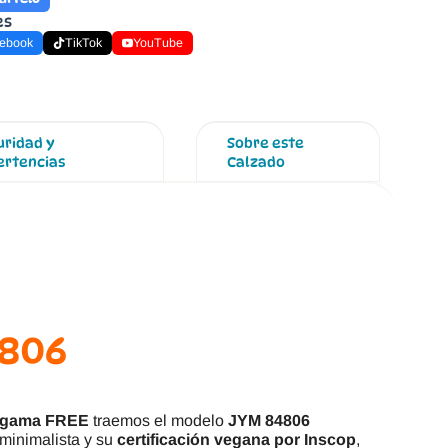
es
ebook
TikTok
YouTube
uridad y
Sobre este
ertencias
Calzado
4806
gama FREE
traemos el modelo
JYM 84806
 minimalista y su
certificación vegana por Inscop
,