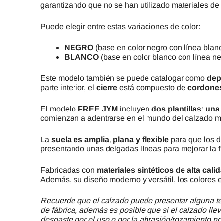
garantizando que no se han utilizado materiales de
Puede elegir entre estas variaciones de color:
NEGRO
(base en color negro con línea blan
BLANCO
(base en color blanco con línea ne
Este modelo también se puede catalogar como
dep
parte interior, el
cierre
está compuesto de
cordone
El modelo
FREE JYM
incluyen
dos plantillas
:
una
comienzan a adentrarse en el mundo del calzado min
La
suela es amplia, plana y flexible
para que los d
presentando unas delgadas líneas para mejorar la fle
Fabricadas con
materiales sintéticos de alta cali
Además, su diseño moderno y versátil, los colores 
Recuerde que el calzado puede presentar alguna ter
de fábrica, además es posible que si el calzado llev
desgaste por el uso o por la abrasión/rozamiento no 