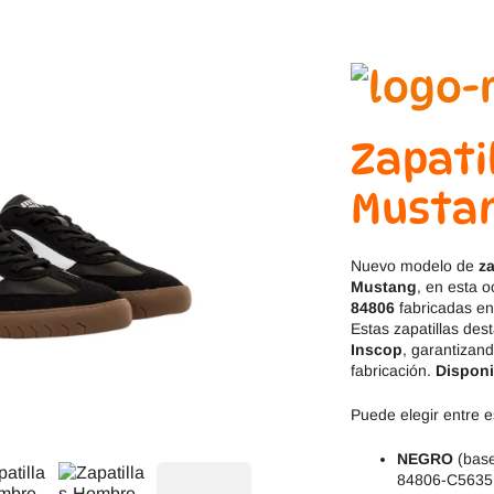
Jack & Lily
Hi-Tec
Mayoral
JOMA
Pirufin
Knitido
Zapati
Saguaro
Meli
Mustan
SlipStop
Shapen
Nuevo modelo de
z
Victoria
Ipanema
Mustang
, en esta 
84806
fabricadas en 
Estas zapatillas des
Inscop
, garantizan
fabricación.
Disponi
Puede elegir entre e
NEGRO
(base
84806-C5635