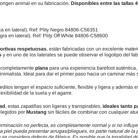
 origen animal en su fabricación.
Disponibles entre las tallas 
ca en lateral). Ref: Plity Negro 84806-C56351
gra en lateral). Ref: Plity Off White 84806-C58600
ortivas respetuosas
, están fabricadas con un excelente materi
s
y en uno de los laterales se puede observar el logotipo del fa
completamente
plana
para una experiencia barefoot auténtica
imalista. Ideal para dar el primer paso hacia un caminar más s
editos tengan el espacio suficiente, flexible y ligera y además 
xibilidad de la suela y el agarre.
dad
, estas zapatillas son ligeras y transpirables,
ideales tanto pa
elegidos por
Mustang
sin fáciles de combinar con cualquier atu
minación no perfecta, es completamente normal y si no influye
a piel pueda presentar arrugas/pliegues, es parte natural de la 
se considera defecto de fábrica. Es posible que la tonalidad del