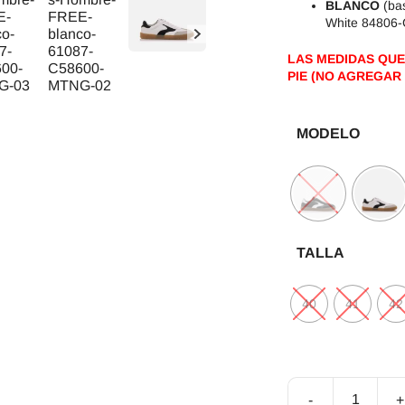
BLANCO
(ba
White 84806
LAS MEDIDAS QUE
PIE (NO AGREGAR 
MODELO
TALLA
40
41
42
-
+