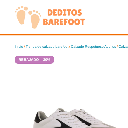
Saltar
al
contenido
Inicio
/
Tienda de calzado barefoot
/
Calzado Respetuoso Adultos
/
Calza
REBAJADO – 30%