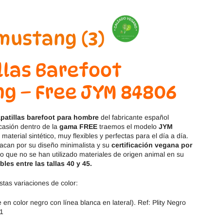
Magical Shoes
OmaKing
OldSoles
Reima
RIA
Snugi
llas Barefoot
Stitch & Walk
Titanitos
g – Free JYM 84806
Vivant
Tikki
apatillas barefoot para hombre
del fabricante español
Zapy
ocasión dentro de la
gama FREE
traemos el modelo
JYM
material sintético, muy flexibles y perfectas para el día a día.
tacan por su diseño minimalista y su
certificación vegana por
do que no se han utilizado materiales de origen animal en su
bles entre las tallas 40 y 45.
stas variaciones de color:
 en color negro con línea blanca en lateral). Ref: Plity Negro
1