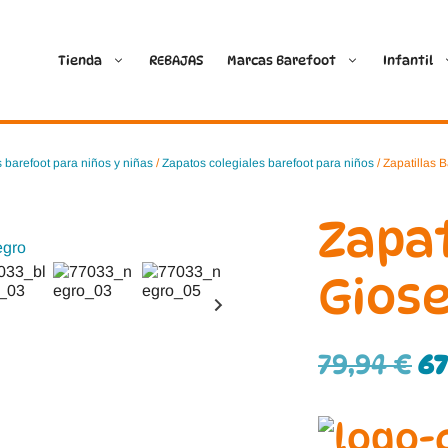
Tienda
REBAJAS
Marcas Barefoot
Infantil
Ballop
Batilas
 barefoot para niños y niñas
/
Zapatos colegiales barefoot para niños
/ Zapatillas 
Blanditos by Crio’s
B&W Break and Walk
Zapat
Crave Barefoot
Crecendo
Giose
Coimbra
D.D. Step
79,94
€
6
Dada
Froddo
Dispares
Gioseppo