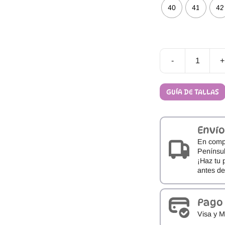
40
41
42
-
+
Zapatillas
Barefoot
Gioseppo
GUÍA DE TALLAS
Piel
Solihull
cantidad
Envío
En comp
Penínsul
¡Haz tu 
antes d
Pago
Visa y M