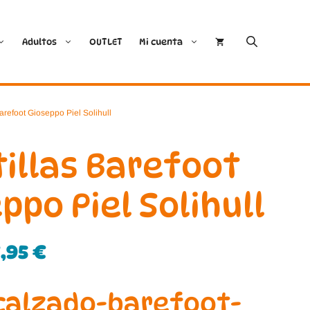
Adultos
OUTLET
Mi cuenta
Cóndor
Bobux
Barefoot Gioseppo Piel Solihull
Conguitos
CoqueFlex
illas Barefoot
Deditos
Dodo Shoes
ppo Piel Solihull
Demax
Igor
7,95
€
FlexiNens
Lang.S
Koops
Mustang