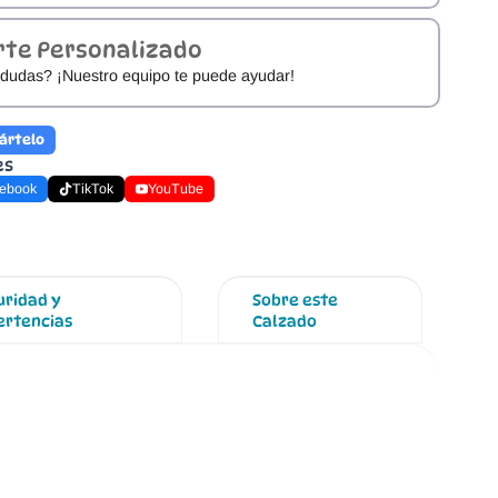
rte Personalizado
dudas? ¡Nuestro equipo te puede ayudar!
ártelo
es
ebook
TikTok
YouTube
uridad y
Sobre este
ertencias
Calzado