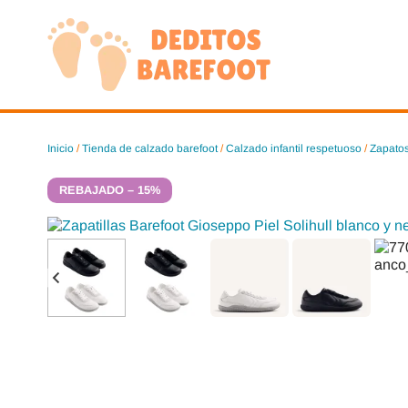
Saltar
al
contenido
Inicio
/
Tienda de calzado barefoot
/
Calzado infantil respetuoso
/
Zapatos
REBAJADO – 15%