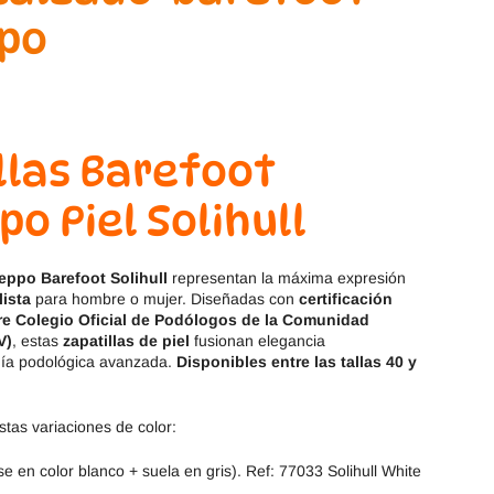
Magical Shoes
OmaKing
OldSoles
Reima
RIA
Snugi
llas Barefoot
Stitch & Walk
Titanitos
o Piel Solihull
Vivant
Tikki
seppo Barefoot Solihull
representan la máxima expresión
Zapy
lista
para hombre o mujer. Diseñadas con
certificación
tre Colegio Oficial de Podólogos de la Comunidad
V)
, estas
zapatillas de piel
fusionan elegancia
ía podológica avanzada.
Disponibles entre las tallas 40 y
stas variaciones de color:
se en color blanco + suela en gris). Ref: 77033 Solihull White