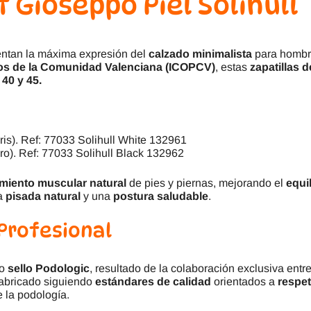
 Gioseppo Piel Solihull
ntan la máxima expresión del
calzado minimalista
para hombr
ogos de la Comunidad Valenciana (ICOPCV)
, estas
zapatillas d
 40 y 45.
ris). Ref: 77033 Solihull White 132961
ro). Ref: 77033 Solihull Black 132962
imiento muscular natural
de pies y piernas, mejorando el
equil
na
pisada natural
y una
postura saludable
.
 Profesional
so
sello Podologic
, resultado de la colaboración exclusiva ent
 fabricado siguiendo
estándares de calidad
orientados a
respet
 la podología.