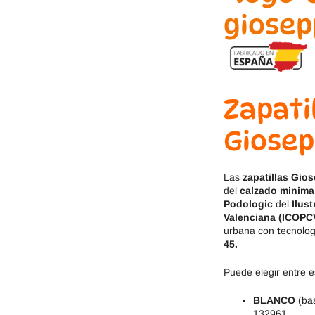
Jack & Lily
Hi-Tec
Mayoral
JOMA
Pirufin
Knitido
Zapati
Saguaro
Meli
Giosepp
SlipStop
Shapen
Las
zapatillas Gio
Victoria
Ipanema
del
calzado minima
Podologic
del
Ilus
Valenciana (ICOPC
urbana con
t
ecnolog
45.
Puede elegir entre e
BLANCO
(ba
132961