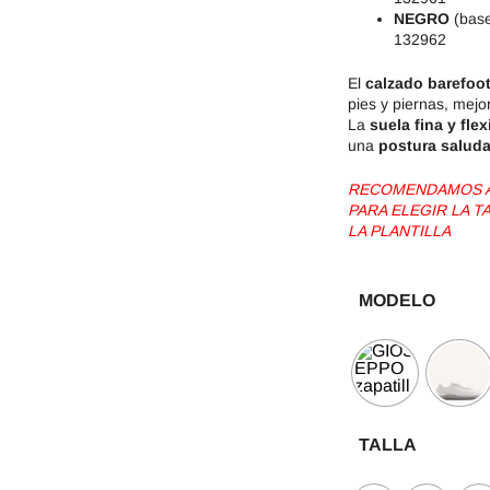
NEGRO
(base
132962
El
calzado barefoot
pies y piernas, mej
La
suela fina y flex
una
postura salud
RECOMENDAMOS AG
PARA ELEGIR LA 
LA PLANTILLA
MODELO
TALLA