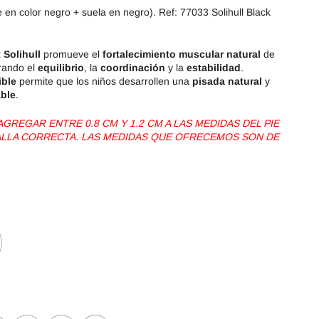
 en color negro + suela en negro). Ref: 77033 Solihull Black
 Solihull
promueve el
fortalecimiento muscular natural
de
orando el
equilibrio
, la
coordinación
y la
estabilidad
.
ible
permite que los niños desarrollen una
pisada natural
y
able
.
REGAR ENTRE 0.8 CM Y 1.2 CM A LAS MEDIDAS DEL PIE
TALLA CORRECTA. LAS MEDIDAS QUE OFRECEMOS SON DE