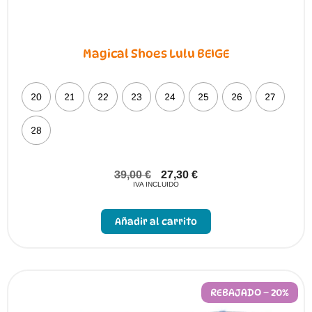
Magical Shoes Lulu BEIGE
20
21
22
23
24
25
26
27
28
39,00
€
27,30
€
IVA INCLUIDO
Este
producto
Añadir al carrito
tiene
múltiples
variantes.
Las
opciones
se
pueden
REBAJADO – 20%
elegir