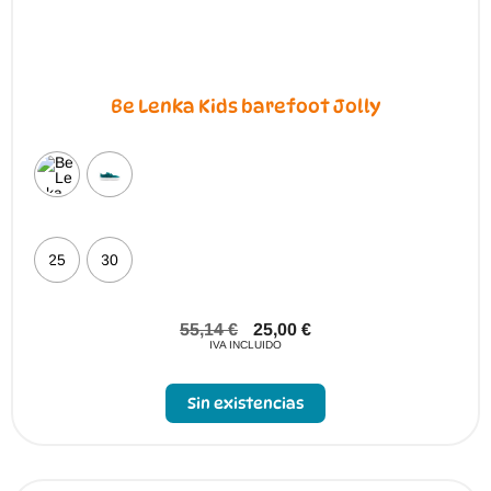
Be Lenka Kids barefoot Jolly
25
30
55,14
€
25,00
€
IVA INCLUIDO
Sin existencias