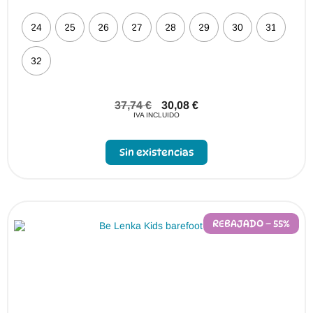
24
25
26
27
28
29
30
31
32
37,74
€
30,08
€
IVA INCLUIDO
Sin existencias
REBAJADO – 55%