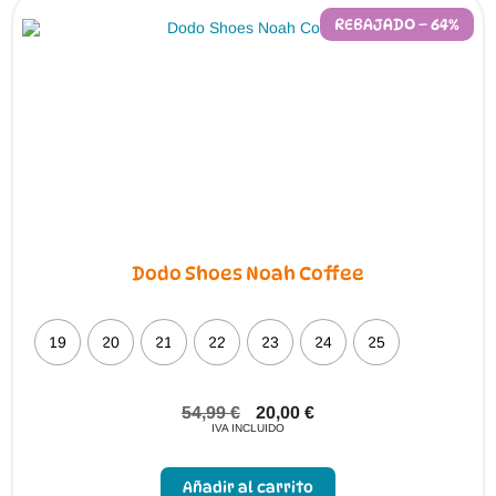
REBAJADO – 64%
Dodo Shoes Noah Coffee
19
20
21
22
23
24
25
54,99
€
20,00
€
IVA INCLUIDO
Este
producto
Añadir al carrito
tiene