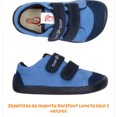
en
la
página
de
producto
Zapatillas de deporte Bar3foot Loneta Azul 2
velcros