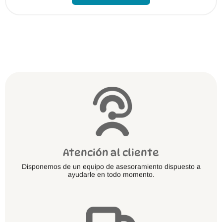
múltiples
variantes.
Las
opciones
se
pueden
elegir
en
la
página
de
producto
Atención al cliente
Disponemos de un equipo de asesoramiento dispuesto a
ayudarle en todo momento.