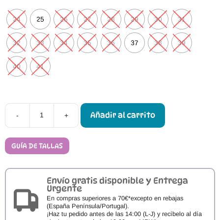
24
25
26
27
28
29
30
31
32
33
34
35
36
37
38
39
40
41
Añadir al carrito
-
+
Botas
Respetuosas
FlexiNens
Lavanda
GUÍA DE TALLAS
Bunny
Arena
cantidad
Envío gratis disponible y Entrega
Urgente
En compras superiores a 70€*excepto en rebajas
(España Península/Portugal).
¡Haz tu pedido antes de las 14:00 (L-J) y recíbelo al día