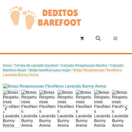
Saltar
al
contenido
Menú
Inicio
/
Tienda de calzado barefoot
/
Calzado Respetuoso Adultos
/
Calzado
Barefoot Mujer
/
Botas barefoot para mujer
/ Botas Respetuosas FlexiNens
Lavanda Bunny Arena