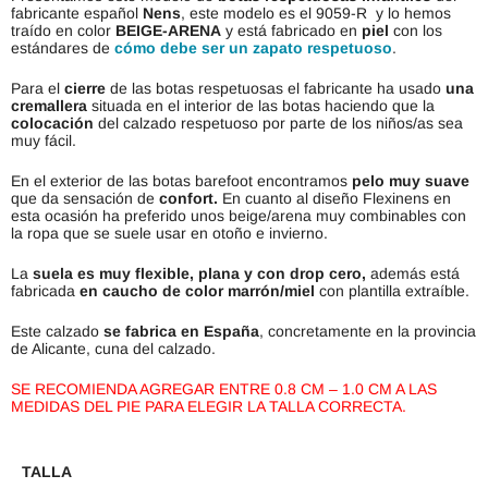
fabricante español
Nens
, este modelo es el
9059-R y lo hemos
traído en color
BEIGE-ARENA
y está fabricado en
piel
con los
estándares de
cómo debe ser un zapato respetuoso
.
Para el
cierre
de las botas respetuosas el fabricante ha usado
una
cremallera
situada en el interior de las botas haciendo que la
colocación
del calzado respetuoso por parte de los niños/as sea
muy fácil.
En el exterior de las botas barefoot encontramos
pelo muy suave
que da sensación de
confort.
En cuanto al diseño Flexinens en
esta ocasión ha preferido unos beige/arena muy combinables con
la ropa que se suele usar en otoño e invierno.
La
suela es muy flexible, plana y con drop cero,
además está
fabricada
en caucho de color marrón/miel
con plantilla extraíble.
Este calzado
se fabrica en España
, concretamente en la provincia
de Alicante, cuna del calzado.
SE RECOMIENDA AGREGAR ENTRE 0.8 CM – 1.0 CM A LAS
MEDIDAS DEL PIE PARA ELEGIR LA TALLA CORRECTA.
TALLA