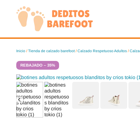
Saltar
al
contenido
Inicio
/
Tienda de calzado barefoot
/
Calzado Respetuoso Adultos
/
Calza
REBAJADO – 35%