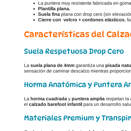
La puntera muy resistente fabricada en goma 
Plantilla plana.
Suela fina
plana con drop cero (sin elevación
Cierre con velcro + cordones elásticos
, f
Características del Calz
Suela Respetuosa Drop Cero
La
suela plana de 4mm
garantiza una
pisada natu
sensación de caminar descalzo mientras proporcion
Horma Anatómica y Puntera A
La
horma cuadrada
y
puntera amplia
respetan la 
el
calzado barefoot infantil
para un desarrollo salu
Materiales Premium y Transpi