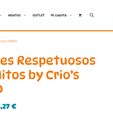
Adultos
OUTLET
Mi cuenta
Cóndor
Bobux
Crio’s TOKIO
Conguitos
CoqueFlex
nes Respetuosos
Deditos
Dodo Shoes
itos by Crio’s
Demax
Igor
O
FlexiNens
Lang.S
Koops
Mustang
,27
€