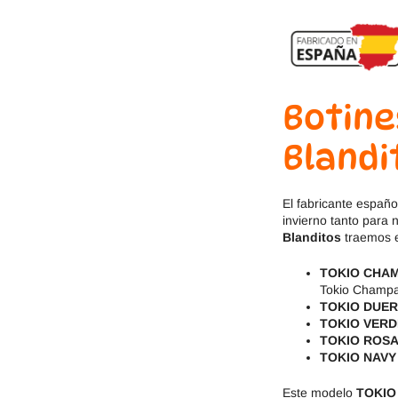
Jack & Lily
Hi-Tec
Mayoral
JOMA
Pirufin
Knitido
Botine
Saguaro
Meli
Blandi
SlipStop
Shapen
El fabricante españo
invierno tanto para
Victoria
Ipanema
Blanditos
traemos 
TOKIO CHA
Tokio Champ
TOKIO DUE
TOKIO VERD
TOKIO ROS
TOKIO NAVY
Este modelo
TOKIO