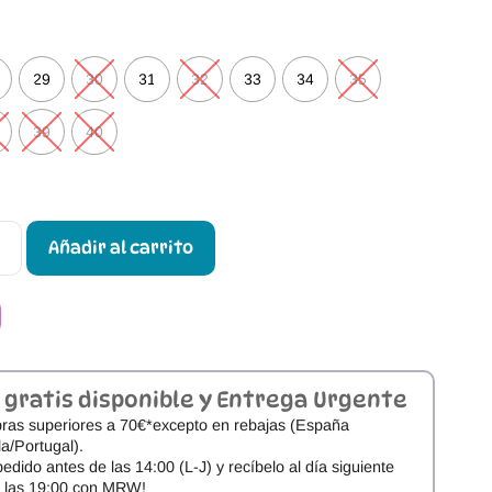
29
30
31
32
33
34
35
39
40
Añadir al carrito
 gratis disponible y Entrega Urgente
ras superiores a 70€*excepto en rebajas (España
a/Portugal).
pedido antes de las 14:00 (L-J) y recíbelo al día siguiente
e las 19:00 con MRW!