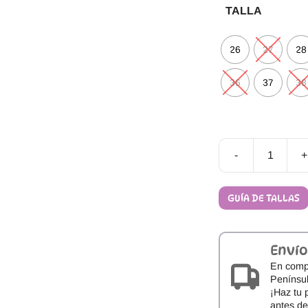
TALLA
26
27
28
36
37
38
-
+
Botines
Respetuosos
Blanditos
GUÍA DE TALLAS
by
Crio's
TOKIO
cantidad
Envío
En comp
Penínsul
¡Haz tu 
antes d