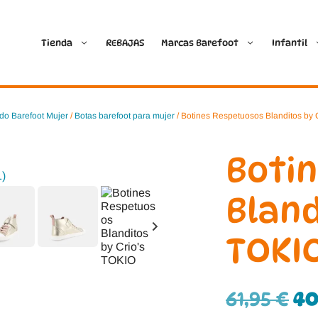
Tienda
REBAJAS
Marcas Barefoot
Infantil
Ballop
Batilas
do Barefoot Mujer
/
Botas barefoot para mujer
/ Botines Respetuosos Blanditos by 
Blanditos by Crio’s
B&W Break and Walk
Boti
Crave Barefoot
Crecendo
Bland
Coimbra
D.D. Step
TOKI
Dada
Froddo
Dispares
Gioseppo
61,95
€
40