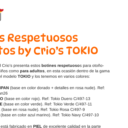
Magical Shoes
OmaKing
OldSoles
Reima
RIA
Snugi
s Respetuosos
Stitch & Walk
Titanitos
tos by Crio’s TOKIO
Vivant
Tikki
l Crio’s presenta estos
botines respetuoso
s para otoño-
 niños como
para adultos
, en esta ocasión dentro de la gama
Zapy
el modelo
TOKIO
y los tenemos en varios colores:
MPAN
(base en color dorado + detalles en rosa nude). Ref:
an26
RO
(base en color rojo). Ref: Tokio Duero C/497-13
E
(base en color verde). Ref: Tokio Verde C/497-11
A
(base en rosa nude). Ref: Tokio Rosa C/497-9
(base en color azul marino). Ref: Tokio Navy C/497-10
está fabricado en
PIEL
de excelente calidad en la parte