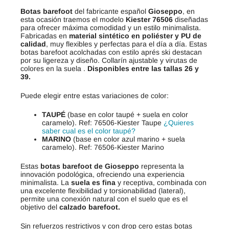
Botas barefoot
del fabricante español
Gioseppo
, en
esta ocasión traemos el modelo
Kiester
76506
diseñadas
para ofrecer máxima comodidad y un estilo minimalista.
Fabricadas en
material sintético en poliéster y PU de
calidad
, muy flexibles y perfectas para el día a día. Estas
botas barefoot acolchadas con estilo aprés ski destacan
por su ligereza y diseño. Collarín ajustable y virutas de
colores en la suela .
Disponibles entre las tallas 26 y
39.
Puede elegir entre estas variaciones de color:
TAUPÉ
(base en color taupé + suela en color
caramelo). Ref: 76506-Kiester Taupe
¿Quieres
saber cual es el color taupé?
MARINO
(base en color azul marino + suela
caramelo). Ref: 76506-Kiester Marino
Estas
botas barefoot de Gioseppo
representa la
innovación podológica, ofreciendo una experiencia
minimalista. La
suela es fina
y receptiva, combinada con
una excelente flexibilidad y torsionabilidad (lateral),
permite una conexión natural con el suelo que es el
objetivo del
calzado barefoot.
Sin refuerzos restrictivos y con drop cero estas botas