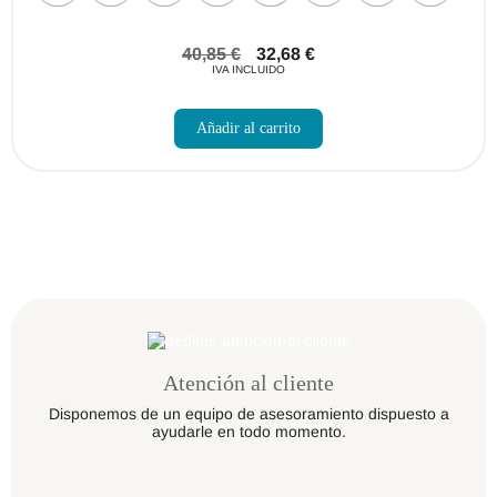
40,85
€
32,68
€
IVA INCLUIDO
Este
producto
Añadir al carrito
tiene
múltiples
variantes.
Las
opciones
se
pueden
elegir
en
la
página
de
producto
Atención al cliente
Disponemos de un equipo de asesoramiento dispuesto a
ayudarle en todo momento.