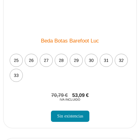
producto
Beda Botas Barefoot Luc
25
26
27
28
29
30
31
32
33
70,79
€
53,09
€
IVA INCLUIDO
Sin existencias