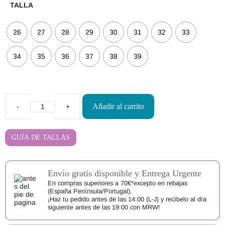
TALLA
26
27
28
29
30
31
32
33
34
35
36
37
38
39
Añadir al carrito
Botas
Barefoot
Gioseppo
KIESTER
GUÍA DE TALLAS
76506
cantidad
Envío gratis disponible y Entrega Urgente
En compras superiores a 70€*excepto en rebajas
(España Península/Portugal).
¡Haz tu pedido antes de las 14:00 (L-J) y recíbelo al día
siguiente antes de las 19:00 con MRW!