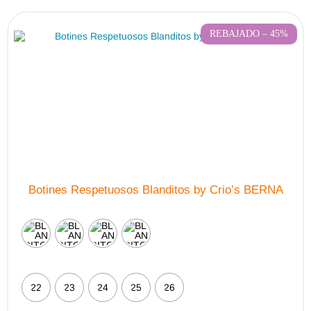
opciones
se
pueden
REBAJADO – 45%
elegir
en
la
página
de
producto
Botines Respetuosos Blanditos by Crio’s BERNA
22
23
24
25
26