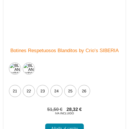
Botines Respetuosos Blanditos by Crio’s SIBERIA
21
22
23
24
25
26
51,50
€
28,32
€
IVA INCLUIDO
Este
producto
Añadir al carrito