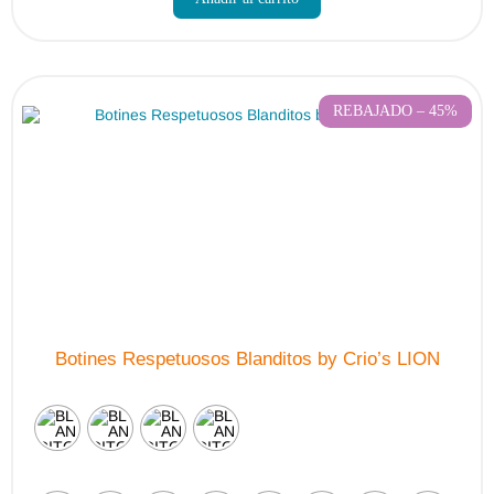
tiene
múltiples
variantes.
Las
opciones
se
pueden
REBAJADO – 45%
elegir
en
la
página
de
producto
Botines Respetuosos Blanditos by Crio’s LION