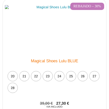
REBAJADO – 30%
Magical Shoes Lulu BLUE
20
21
22
23
24
25
26
27
28
39,00
€
27,30
€
IVA INCLUIDO