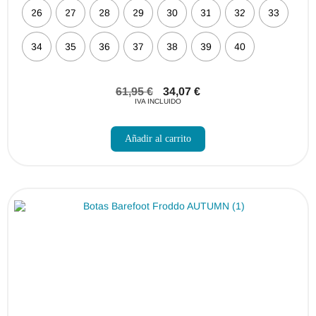
26
27
28
29
30
31
32
33
34
35
36
37
38
39
40
61,95
€
34,07
€
IVA INCLUIDO
Este
producto
Añadir al carrito
tiene
múltiples
variantes.
Las
opciones
se
pueden
elegir
en
la
página
de
producto