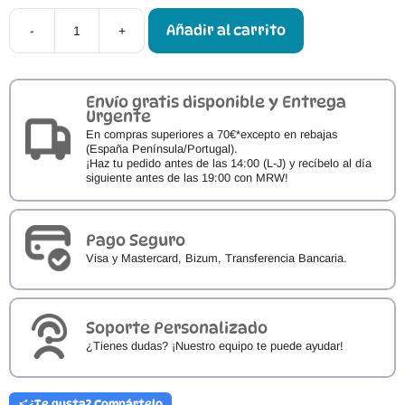
Añadir al carrito
-
+
Cóndor
Calcetines
Barefoot
Hombre
Lisos
Envío gratis disponible y Entrega
Bambú
Urgente
cantidad
En compras superiores a 70€*excepto en rebajas
(España Península/Portugal).
¡Haz tu pedido antes de las 14:00 (L-J) y recíbelo al día
siguiente antes de las 19:00 con MRW!
Pago Seguro
Visa y Mastercard, Bizum, Transferencia Bancaria.
Soporte Personalizado
¿Tienes dudas? ¡Nuestro equipo te puede ayudar!
¿Te gusta? Compártelo