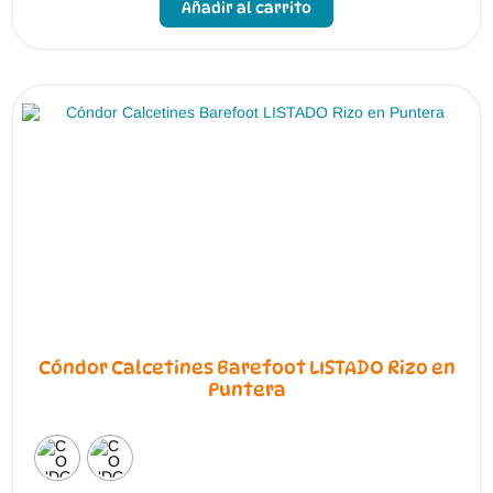
Añadir al carrito
tiene
múltiples
variantes.
Las
opciones
se
pueden
elegir
en
la
página
de
producto
Cóndor Calcetines Barefoot LISTADO Rizo en
Puntera