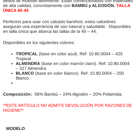
dedos se muevan libremente. Están confeccionados con materiales
de alta calidad, concretamente con
BAMBÚ y ALGODÓN.
TALLA
ÚNICA 40-44
Perfectos para usar con calzado barefoot, estos calcetines
aseguran una experiencia de uso natural y saludable. Disponibles
en talla única que abarca las tallas de la 40 – 44.
Disponibles en los siguientes colores:
TROPICAL
(base en color azul). Ref: 10.80.0004 – 425
Tropical
ALMENDRA
(base en color marrón claro). Ref: 10.80.0004
– 327 Almendra
BLANCO
(base en color blanco). Ref: 10.80.0004 – 200
Blanco
Composición:
56% Bambú – 24% Algodón – 20% Poliamida.
**ESTE ARTÍCULO NO ADMITE DEVOLUCIÓN POR RAZONES DE
HIGIENE**
MODELO