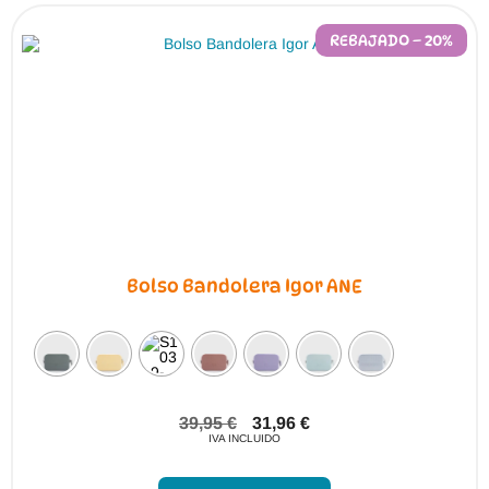
opciones
se
pueden
REBAJADO – 20%
elegir
en
la
página
de
producto
Bolso Bandolera Igor ANE
39,95
€
31,96
€
IVA INCLUIDO
Este
producto