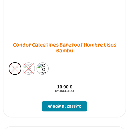
de
producto
Cóndor Calcetines Barefoot Hombre Lisos
Bambú
10,90
€
IVA INCLUIDO
Este
producto
Añadir al carrito
tiene
múltiples
variantes.
Las
opciones