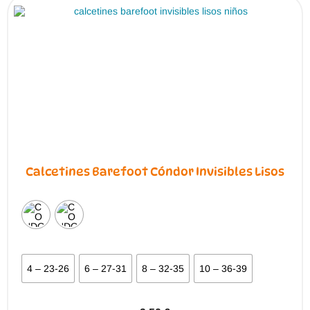
se
pueden
elegir
en
la
página
de
producto
Calcetines Barefoot Cóndor Invisibles Lisos
4 – 23-26
6 – 27-31
8 – 32-35
10 – 36-39