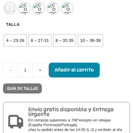
TALLA
4 – 23-26
6 – 27-31
8 – 32-35
10 – 36-39
Añadir al carrito
-
+
Cóndor
Calcetines
Barefoot
Rizo
GUÍA DE TALLAS
en
Puntera
cantidad
Envío gratis disponible y Entrega
Urgente
En compras superiores a 70€*excepto en rebajas
(España Península/Portugal).
¡Haz tu pedido antes de las 14:00 (L-J) y recíbelo al día