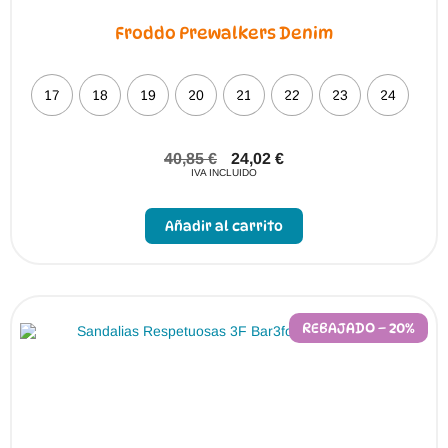
Froddo Prewalkers Denim
17
18
19
20
21
22
23
24
40,85
€
24,02
€
IVA INCLUIDO
Este
producto
Añadir al carrito
tiene
múltiples
variantes.
Las
opciones
se
pueden
REBAJADO – 20%
elegir
en
la
página
de
producto