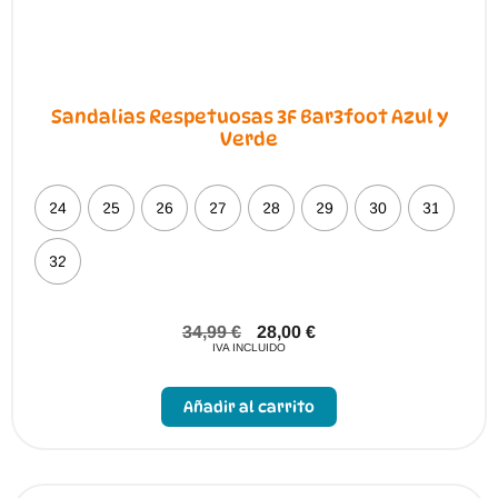
Sandalias Respetuosas 3F Bar3foot Azul y
Verde
24
25
26
27
28
29
30
31
32
34,99
€
28,00
€
IVA INCLUIDO
Este
producto
Añadir al carrito
tiene
múltiples
variantes.
Las
opciones