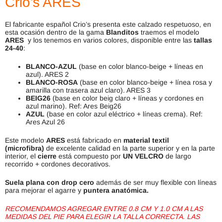
Crio’s ARES
El fabricante español Crio’s presenta este calzado respetuoso, en
esta ocasión dentro de la gama
Blanditos
traemos el modelo
ARES
y los tenemos en varios colores, disponible entre las
tallas
24-40
:
BLANCO-AZUL
(base en color blanco-beige + líneas en
azul). ARES 2
BLANCO-ROSA
(base en color blanco-beige + línea rosa y
amarilla con trasera azul claro). ARES 3
BEIG26
(base en color beig claro + líneas y cordones en
azul marino). Ref: Ares Beig26
AZUL
(base en color azul eléctrico + líneas crema). Ref:
Ares Azul 26
Este modelo
ARES
está fabricado en
material textil
(microfibra)
de excelente calidad en la parte superior y en la parte
interior, el
cierre
está compuesto por
UN VELCRO
de largo
recorrido + cordones decorativos.
Suela plana con drop cero
además de ser muy flexible con líneas
para mejorar el agarre y
puntera anatómica.
RECOMENDAMOS AGREGAR ENTRE 0.8 CM Y 1.0 CM A LAS
MEDIDAS DEL PIE PARA ELEGIR LA TALLA CORRECTA. LAS