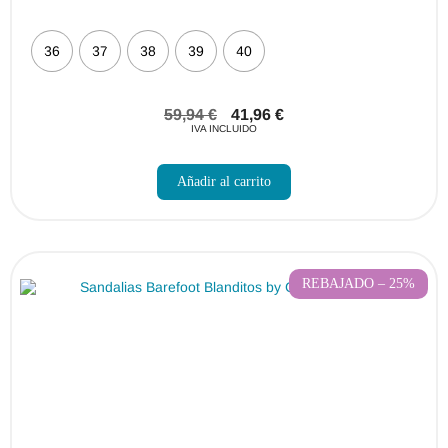
36
37
38
39
40
59,94
€
41,96
€
IVA INCLUIDO
Este
producto
Añadir al carrito
tiene
múltiples
variantes.
Las
opciones
se
pueden
REBAJADO – 25%
elegir
en
la
página
de
producto