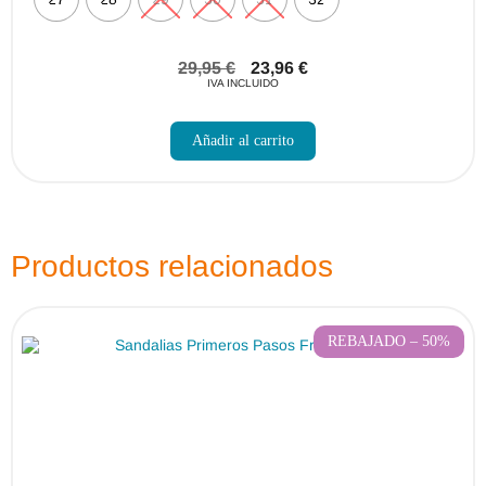
29,95
€
23,96
€
IVA INCLUIDO
Este
producto
Añadir al carrito
tiene
múltiples
variantes.
Las
opciones
se
pueden
Productos relacionados
elegir
en
la
página
de
REBAJADO – 50%
producto