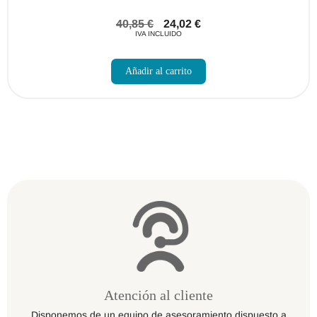
40,85
€
24,02
€
IVA INCLUIDO
Este
producto
Añadir al carrito
tiene
múltiples
variantes.
Las
opciones
se
pueden
elegir
en
la
página
de
producto
Atención al cliente
Disponemos de un equipo de asesoramiento dispuesto a