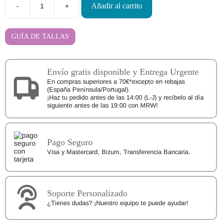
Añadir al carrito
-
+
Calzado
Barefoot
Blanditos
by
GUÍA DE TALLAS
Crio's
ARES
cantidad
Envío gratis disponible y Entrega Urgente
En compras superiores a 70€*excepto en rebajas
(España Península/Portugal).
¡Haz tu pedido antes de las 14:00 (L-J) y recíbelo al día
siguiente antes de las 19:00 con MRW!
Pago Seguro
Visa y Mastercard, Bizum, Transferencia Bancaria.
Soporte Personalizado
¿Tienes dudas? ¡Nuestro equipo te puede ayudar!