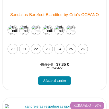
Sandalias Barefoot Blanditos by Crio’s OCÉANO
20
21
22
23
24
25
26
49,80
€
37,35
€
IVA INCLUIDO
Este
producto
Añadir al carrito
tiene
múltiples
variantes.
Las
opciones
se
pueden
REBAJADO – 20%