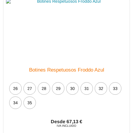
pueden
elegir
en
la
página
de
producto
Botines Respetuosos Froddo Azul
26
27
28
29
30
31
32
33
34
35
Desde
67,13
€
IVA INCLUIDO