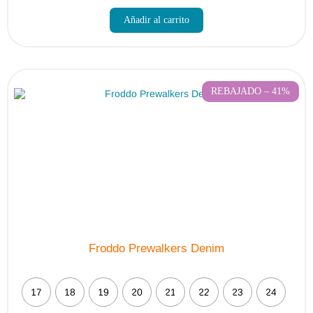
Este
producto
Añadir al carrito
tiene
múltiples
variantes.
Las
opciones
se
pueden
REBAJADO – 41%
elegir
en
la
página
de
producto
Froddo Prewalkers Denim
17
18
19
20
21
22
23
24