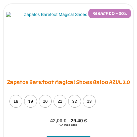
opciones
se
pueden
REBAJADO – 30%
elegir
en
la
página
de
producto
Zapatos Barefoot Magical Shoes Baloo AZUL 2.0
18
19
20
21
22
23
42,00
€
29,40
€
IVA INCLUIDO