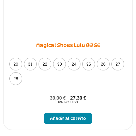
Magical Shoes Lulu BEIGE
20
21
22
23
24
25
26
27
28
39,00
€
27,30
€
IVA INCLUIDO
Este
producto
Añadir al carrito
tiene
múltiples
variantes.
Las