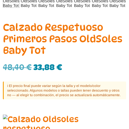
Calzado Respetuoso
Primeros Pasos OldSoles
Baby Tot
48,40
€
33,88
€
ℹ️ El precio final puede variar según la talla y el modelo/color
seleccionado. Algunos modelos o tallas pueden tener descuento y otros
no — al elegir tu combinación, el precio se actualizará automáticamente.