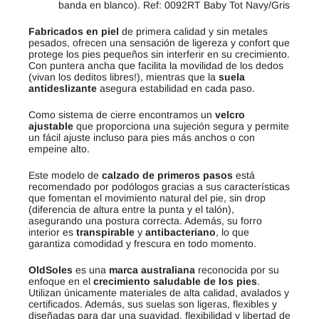
banda en blanco). Ref: 0092RT Baby Tot Navy/Gris
Fabricados en piel
de primera calidad y sin metales
pesados, ofrecen una sensación de ligereza y confort que
protege los pies pequeños sin interferir en su crecimiento.
Con puntera ancha que facilita la movilidad de los dedos
(vivan los deditos libres!), mientras que la
suela
antideslizante
asegura estabilidad en cada paso.
Como sistema de cierre encontramos un
velcro
ajustable
que proporciona una sujeción segura y permite
un fácil ajuste incluso para pies más anchos o con
empeine alto.
Este modelo de
calzado de primeros pasos
está
recomendado por podólogos gracias a sus características
que fomentan el movimiento natural del pie, sin drop
(diferencia de altura entre la punta y el talón),
asegurando una postura correcta. Además, su forro
interior es
transpirable
y
antibacteriano
, lo que
garantiza comodidad y frescura en todo momento.
OldSoles
es una
marca australiana
reconocida por su
enfoque en el
crecimiento saludable de los pies
.
Utilizan únicamente materiales de alta calidad, avalados y
certificados. Además, sus suelas son ligeras, flexibles y
diseñadas para dar una suavidad, flexibilidad y libertad de