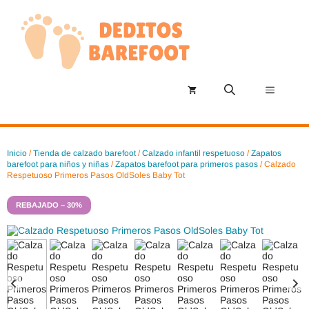
Saltar
al
contenido
Menú
Inicio
/
Tienda de calzado barefoot
/
Calzado infantil respetuoso
/
Zapatos
barefoot para niños y niñas
/
Zapatos barefoot para primeros pasos
/ Calzado
Respetuoso Primeros Pasos OldSoles Baby Tot
REBAJADO – 30%