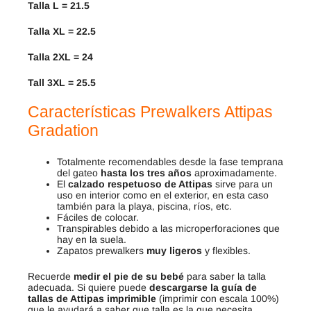
Talla L = 21.5
Talla XL = 22.5
Talla 2XL = 24
Tall 3XL = 25.5
Características Prewalkers Attipas
Gradation
Totalmente recomendables desde la fase temprana
del gateo
hasta los tres años
aproximadamente.
El
calzado respetuoso de Attipas
sirve para un
uso en interior como en el exterior, en esta caso
también para la playa, piscina, ríos, etc.
Fáciles de colocar.
Transpirables debido a las microperforaciones que
hay en la suela.
Zapatos prewalkers
muy ligeros
y flexibles.
Recuerde
medir el pie de su bebé
para saber la talla
adecuada. Si quiere puede
descargarse la guía de
tallas de Attipas imprimible
(imprimir con escala 100%)
que le ayudará a saber que talla es la que necesita.