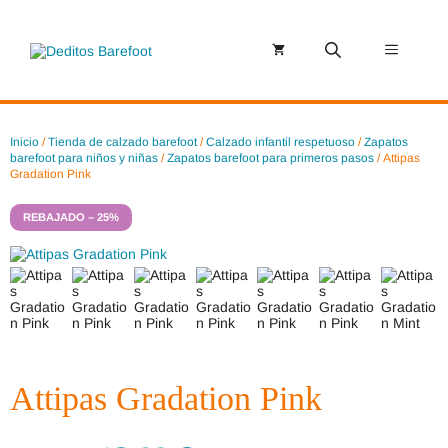
Saltar
al
contenido
Menú
Inicio
/
Tienda de calzado barefoot
/
Calzado infantil respetuoso
/
Zapatos
barefoot para niños y niñas
/
Zapatos barefoot para primeros pasos
/ Attipas
Gradation Pink
REBAJADO – 25%
Attipas Gradation Pink