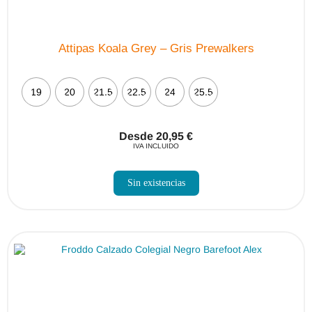
Attipas Koala Grey – Gris Prewalkers
19
20
21.5
22.5
24
25.5
Desde
20,95
€
IVA INCLUIDO
Este
producto
Sin existencias
tiene
múltiples
variantes.
Las
opciones
se
pueden
elegir
en
la
página
de