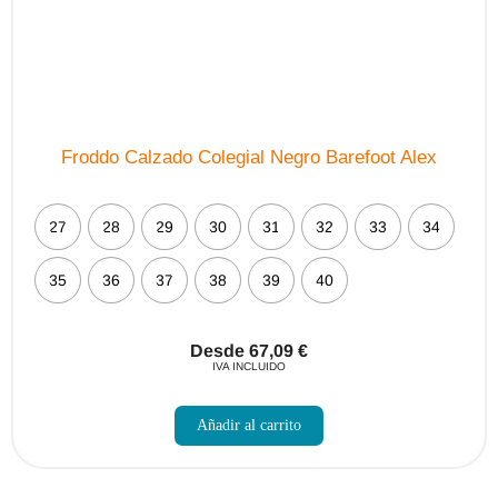
producto
Froddo Calzado Colegial Negro Barefoot Alex
27
28
29
30
31
32
33
34
35
36
37
38
39
40
Desde
67,09
€
IVA INCLUIDO
Este
producto
Añadir al carrito
tiene
múltiples
variantes.
Las