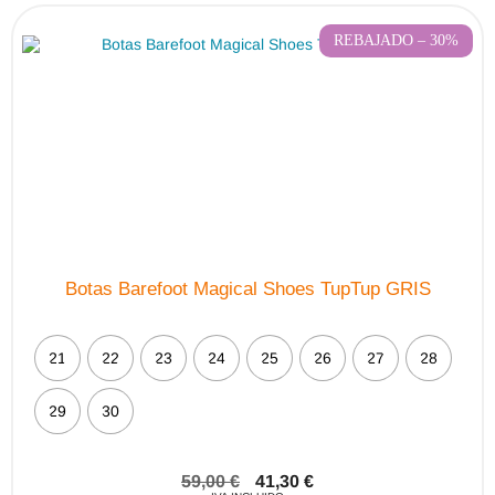
opciones
se
pueden
REBAJADO – 30%
elegir
en
la
página
de
producto
Botas Barefoot Magical Shoes TupTup GRIS
21
22
23
24
25
26
27
28
29
30
59,00
€
41,30
€