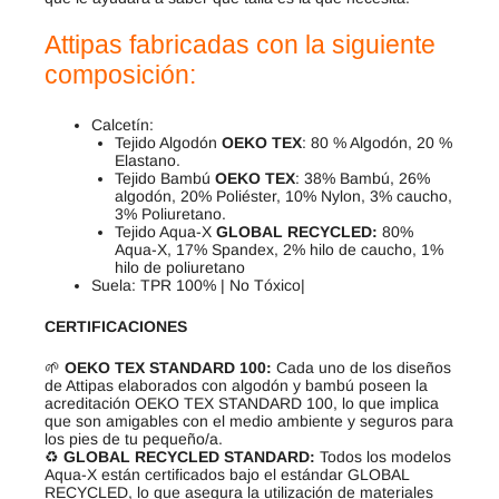
Attipas fabricadas con la siguiente
composición:
Calcetín:
Tejido Algodón
OEKO TEX
: 80 % Algodón, 20 %
Elastano.
Tejido Bambú
OEKO TEX
: 38% Bambú, 26%
algodón, 20% Poliéster, 10% Nylon, 3% caucho,
3% Poliuretano.
Tejido Aqua-X
GLOBAL RECYCLED:
80%
Aqua-X, 17% Spandex, 2% hilo de caucho, 1%
hilo de poliuretano
Suela: TPR 100% | No Tóxico|
CERTIFICACIONES
🌱
OEKO TEX STANDARD 100:
Cada uno de los diseños
de Attipas elaborados con algodón y bambú poseen la
acreditación OEKO TEX STANDARD 100, lo que implica
que son amigables con el medio ambiente y seguros para
los pies de tu pequeño/a.
♻️
GLOBAL RECYCLED STANDARD:
Todos los modelos
Aqua-X están certificados bajo el estándar GLOBAL
RECYCLED, lo que asegura la utilización de materiales