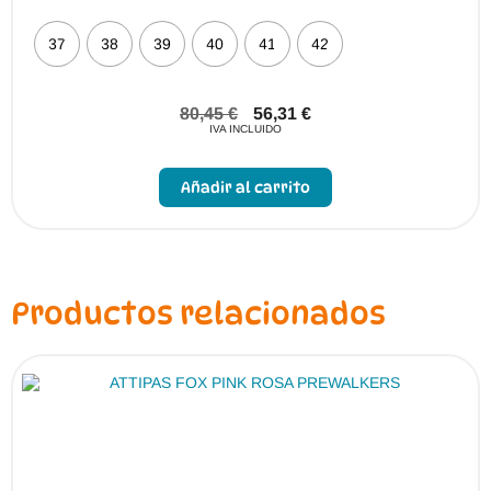
37
38
39
40
41
42
80,45
€
56,31
€
IVA INCLUIDO
Este
producto
Añadir al carrito
tiene
múltiples
variantes.
Las
opciones
se
pueden
Productos relacionados
elegir
en
la
página
de
producto