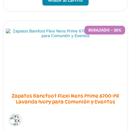
Añadir al carrito
tiene
múltiples
variantes.
Las
opciones
se
pueden
REBAJADO – 30%
elegir
en
la
página
de
producto
Zapatos Barefoot Flexi Nens Prime 6700-PR
Lavanda Ivory para Comunión y Eventos