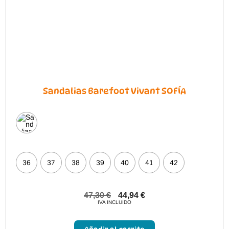
página
de
producto
Sandalias Barefoot Vivant SOFÍA
36
37
38
39
40
41
42
47,30
€
44,94
€
IVA INCLUIDO
Este
producto