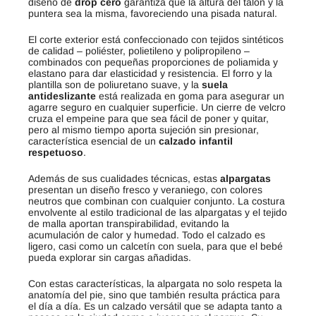
diseño de
drop cero
garantiza que la altura del talón y la
puntera sea la misma, favoreciendo una pisada natural.
El corte exterior está confeccionado con tejidos sintéticos
de calidad – poliéster, polietileno y polipropileno –
combinados con pequeñas proporciones de poliamida y
elastano para dar elasticidad y resistencia. El forro y la
plantilla son de poliuretano suave, y la
suela
antideslizante
está realizada en goma para asegurar un
agarre seguro en cualquier superficie. Un cierre de velcro
cruza el empeine para que sea fácil de poner y quitar,
pero al mismo tiempo aporta sujeción sin presionar,
característica esencial de un
calzado infantil
respetuoso
.
Además de sus cualidades técnicas, estas
alpargatas
presentan un diseño fresco y veraniego, con colores
neutros que combinan con cualquier conjunto. La costura
envolvente al estilo tradicional de las alpargatas y el tejido
de malla aportan transpirabilidad, evitando la
acumulación de calor y humedad. Todo el calzado es
ligero, casi como un calcetín con suela, para que el bebé
pueda explorar sin cargas añadidas.
Con estas características, la alpargata no solo respeta la
anatomía del pie, sino que también resulta práctica para
el día a día. Es un calzado versátil que se adapta tanto a