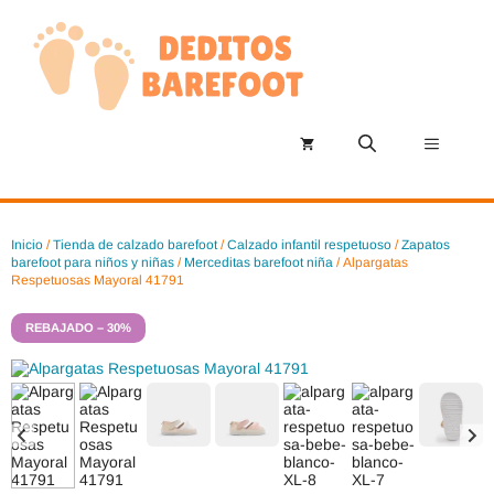
Saltar
al
contenido
Menú
Inicio
/
Tienda de calzado barefoot
/
Calzado infantil respetuoso
/
Zapatos
barefoot para niños y niñas
/
Merceditas barefoot niña
/ Alpargatas
Respetuosas Mayoral 41791
REBAJADO – 30%