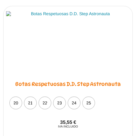
Las
opciones
se
pueden
elegir
en
la
página
de
producto
Botas Respetuosas D.D. Step Astronauta
20
21
22
23
24
25
35,55
€
IVA INCLUIDO
Este