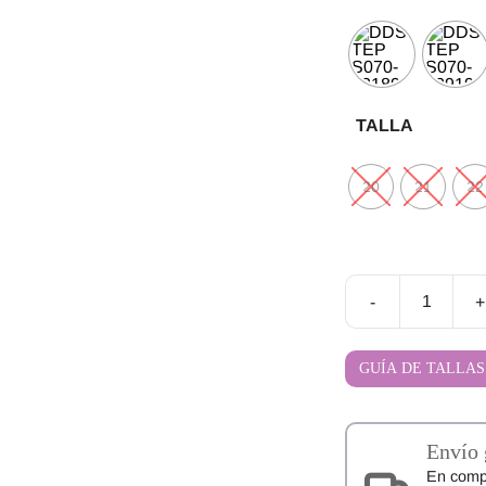
TALLA
20
21
22
-
+
Deportivas
Respetuosas
D.D.
GUÍA DE TALLAS
Step
S070
cantidad
Envío 
En comp