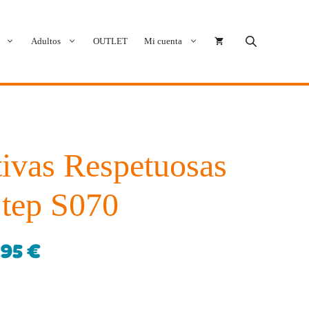
Adultos
OUTLET
Mi cuenta
Cóndor
Bobux
Conguitos
CoqueFlex
ivas Respetuosas
Deditos
Dodo Shoes
tep S070
Demax
Igor
FlexiNens
Lang.S
,95
€
Koops
Mustang