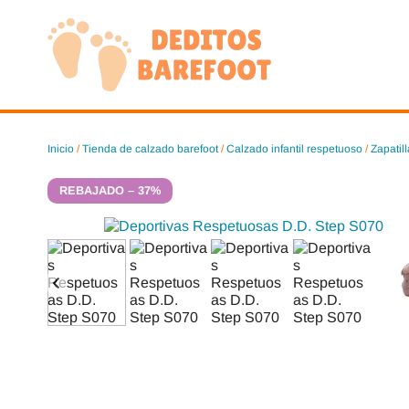
Saltar
al
contenido
Inicio
/
Tienda de calzado barefoot
/
Calzado infantil respetuoso
/
Zapatil
REBAJADO – 37%