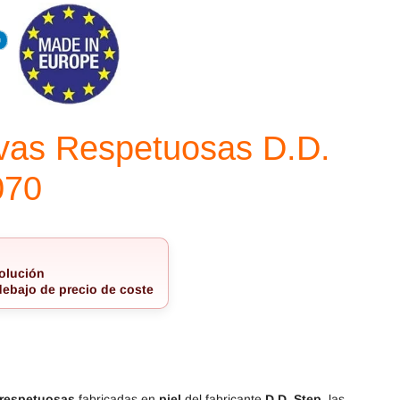
Magical Shoes
OmaKing
OldSoles
Reima
RIA
Snugi
Stitch & Walk
Titanitos
vas Respetuosas D.D.
Vivant
Tikki
070
Zapy
olución
debajo de precio de coste
 respetuosas
fabricadas en
piel
del fabricante
D.D. Step
, las