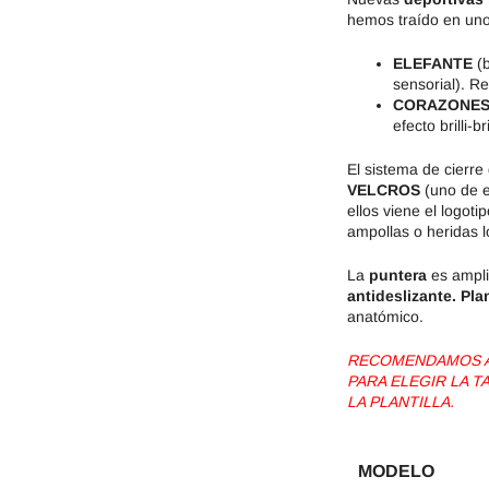
hemos traído en unos
ELEFANTE
(
sensorial). R
CORAZONES
efecto brilli-b
El sistema de cierre
VELCROS
(uno de e
ellos viene el logot
ampollas o heridas l
La
puntera
es ampli
antideslizante.
Plan
anatómico.
RECOMENDAMOS AG
PARA ELEGIR LA 
LA PLANTILLA.
MODELO