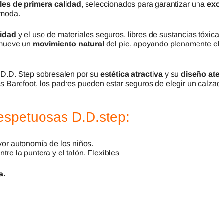
les de primera calidad
, seleccionados para garantizar una
exc
ómoda.
lidad
y el uso de materiales seguros, libres de sustancias tóxic
mueve un
movimiento natural
del pie, apoyando plenamente e
 D.D. Step sobresalen por su
estética atractiva
y su
diseño at
 Barefoot, los padres pueden estar seguros de elegir un calzad
Respetuosas D.D.step:
or autonomía de los niños.
entre la puntera y el talón. Flexibles
a.