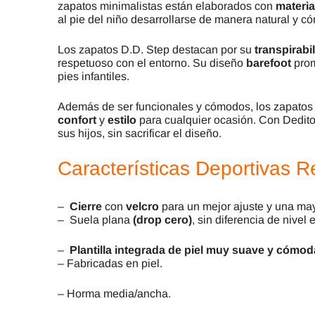
zapatos minimalistas están elaborados con
materia
al pie del niño desarrollarse de manera natural y c
Los zapatos D.D. Step destacan por su
transpirabi
respetuoso con el entorno. Su diseño
barefoot
pro
pies infantiles.
Además de ser funcionales y cómodos, los zapatos
confort
y
estilo
para cualquier ocasión. Con Deditos
sus hijos, sin sacrificar el diseño.
Características Deportivas 
–
Cierre
con
velcro
para un mejor ajuste y una may
– Suela plana
(drop cero)
, sin diferencia de nivel 
–
Plantilla integrada de piel muy suave y cómod
– Fabricadas en piel.
– Horma media/ancha.