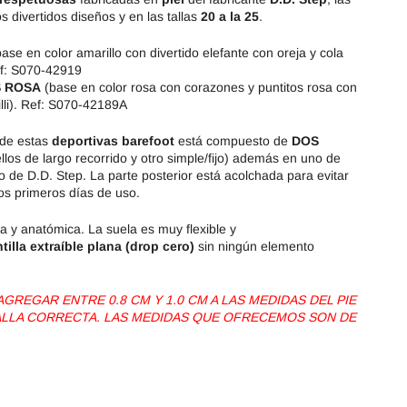
 divertidos diseños y en las tallas
20 a la 25
.
base en color amarillo con divertido elefante con oreja y cola
ef: S070-42919
 ROSA
(base en color rosa con corazones y puntitos rosa con
rilli). Ref: S070-42189A
 de estas
deportivas barefoot
está compuesto de
DOS
llos de largo recorrido y otro simple/fijo) además en uno de
ipo de D.D. Step. La parte posterior está acolchada para evitar
os primeros días de uso.
a y anatómica. La suela es muy flexible y
tilla extraíble plana (drop cero)
sin ningún elemento
REGAR ENTRE 0.8 CM Y 1.0 CM A LAS MEDIDAS DEL PIE
TALLA CORRECTA. LAS MEDIDAS QUE OFRECEMOS SON DE