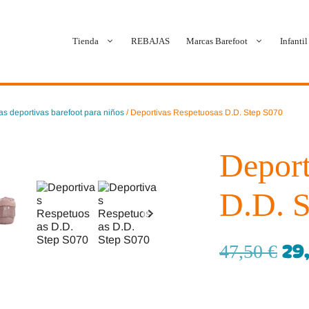
Tienda
REBAJAS
Marcas Barefoot
Infantil
Ballop
Batilas
las deportivas barefoot para niños
/ Deportivas Respetuosas D.D. Step S070
Blanditos by Crio’s
B&W Break and Walk
Deport
Crave Barefoot
Crecendo
D.D. S
Coimbra
D.D. Step
Dada
Froddo
29
47,50
€
Dispares
Gioseppo