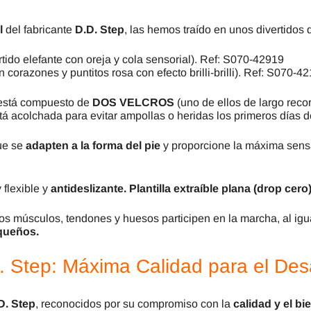
l
del fabricante
D.D. Step
, las hemos traído en unos divertidos 
rtido elefante con oreja y cola sensorial). Ref: S070-42919
 corazones y puntitos rosa con efecto brilli-brilli). Ref: S070-
stá compuesto de
DOS VELCROS
(uno de ellos de largo recor
stá acolchada para evitar ampollas o heridas los primeros días d
que se
adapten a la forma del pie
y proporcione la máxima sensac
flexible y
antideslizante.
Plantilla extraíble plana (drop cero
os músculos, tendones y huesos participen en la marcha, al ig
equeños.
 Step: Máxima Calidad para el Desa
D. Step
, reconocidos por su compromiso con la
calidad y el bi