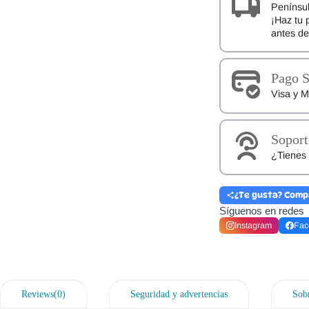
Penínsul
¡Haz tu 
antes d
Pago 
Visa y M
Soport
¿Tienes 
¿Te gusta? Comp
Síguenos en redes
Instagram
Fac
Reviews(0)
Seguridad y advertencias
Sobr