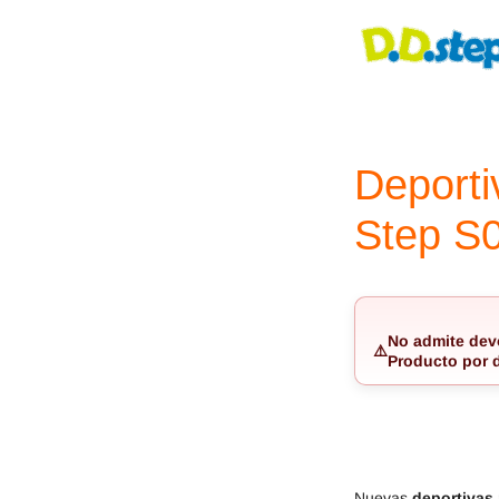
Jack & Lily
Hi-Tec
Mayoral
JOMA
Pirufin
Knitido
Saguaro
Meli
Deporti
SlipStop
Shapen
Step S
Victoria
Ipanema
No admite dev
⚠️
Producto por 
Nuevas
deportivas