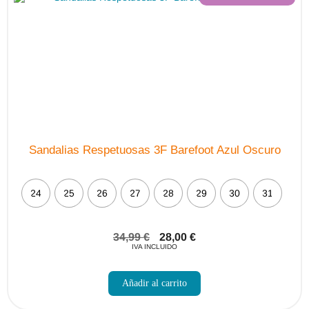
elegir
en
la
página
de
producto
Sandalias Respetuosas 3F Barefoot Azul Oscuro
24
25
26
27
28
29
30
31
34,99
€
28,00
€
IVA INCLUIDO
Este
producto
Añadir al carrito
tiene
múltiples
variantes.