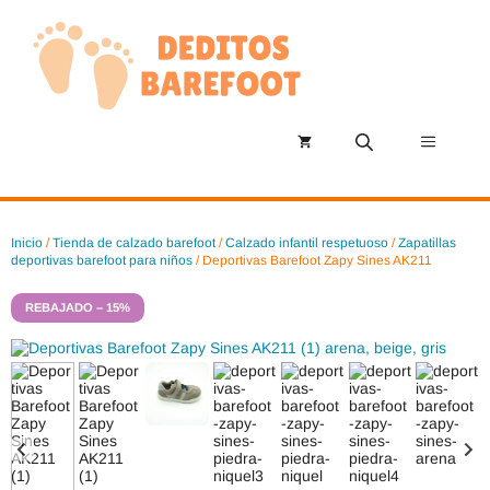
Saltar
al
contenido
Menú
Inicio
/
Tienda de calzado barefoot
/
Calzado infantil respetuoso
/
Zapatillas
deportivas barefoot para niños
/ Deportivas Barefoot Zapy Sines AK211
REBAJADO – 15%