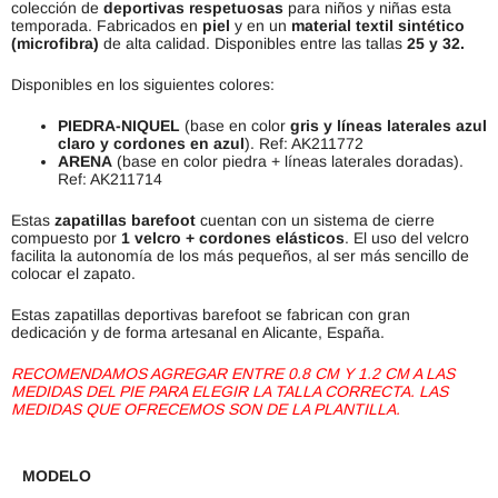
colección de
deportivas respetuosas
para niños y niñas esta
temporada. Fabricados en
piel
y en un
material textil sintético
(microfibra)
de alta calidad. Disponibles entre las tallas
25 y 32.
Disponibles en los siguientes colores:
PIEDRA-NIQUEL
(base en color
gris y líneas laterales azul
claro y cordones en azul
). Ref: AK211772
ARENA
(base en color piedra + líneas laterales doradas).
Ref: AK211714
Estas
zapatillas barefoot
cuentan con un sistema de cierre
compuesto por
1 velcro + cordones elásticos
. El uso del velcro
facilita la autonomía de los más pequeños, al ser más sencillo de
colocar el zapato.
Estas zapatillas deportivas barefoot se fabrican con gran
dedicación y de forma artesanal en Alicante, España.
RECOMENDAMOS AGREGAR ENTRE 0.8 CM Y 1.2 CM A LAS
MEDIDAS DEL PIE PARA ELEGIR LA TALLA CORRECTA. LAS
MEDIDAS QUE OFRECEMOS SON DE LA PLANTILLA.
MODELO