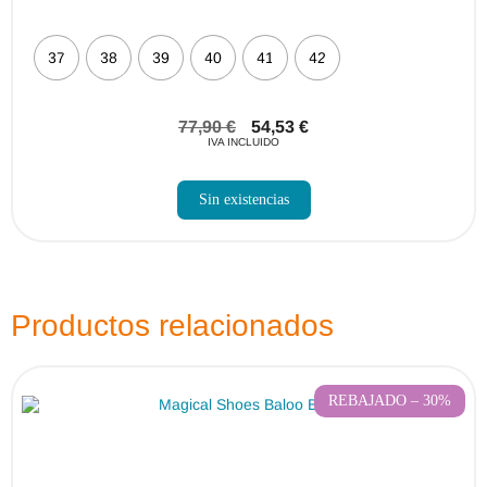
37
38
39
40
41
42
77,90
€
54,53
€
IVA INCLUIDO
Sin existencias
Productos relacionados
REBAJADO – 30%