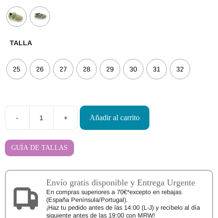
TALLA
25
26
27
28
29
30
31
32
Añadir al carrito
-
+
Deportivas
Barefoot
Zapy
Sines
GUÍA DE TALLAS
AK211
cantidad
Envío gratis disponible y Entrega Urgente
En compras superiores a 70€*excepto en rebajas
(España Península/Portugal).
¡Haz tu pedido antes de las 14:00 (L-J) y recíbelo al día
siguiente antes de las 19:00 con MRW!