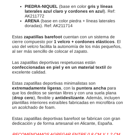
PIEDRA-NIQUEL
(base en color
gris y líneas
laterales azul claro y cordones en azul
). Ref:
AK211772
ARENA
(base en color piedra + líneas laterales
doradas). Ref: AK211714
Estas
zapatillas barefoot
cuentan con un sistema de
cierre compuesto por
1 velcro + cordones elásticos
. El
uso del velcro facilita la autonomía de los más pequeños,
al ser más sencillo de colocar el zapato.
Las zapatillas deportivas respetuosas están
confeccionadas en piel y en un material textil
de
excelente calidad.
Estas zapatillas deportivas minimalistas son
extremadamente ligeras
, con la
puntera ancha
para
que los deditos se sientan libres y con una suela plana
(
drop cero
), flexible y
antideslizante
. Además, incluyen
plantillas interiores extraíbles fabricadas en microfibra con
un acolchado de foam.
Estas zapatillas deportivas barefoot se fabrican con gran
dedicación y de forma artesanal en Alicante, España.
RECOMENDAMOS AGREGAR ENTRE 0.8 CM Y 1.2 CM