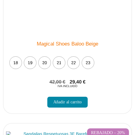
Magical Shoes Baloo Beige
18
19
20
21
22
23
42,00
€
29,40
€
IVA INCLUIDO
Este
producto
Añadir al carrito
tiene
múltiples
variantes.
Las
opciones
se
pueden
REBAJADO – 20%