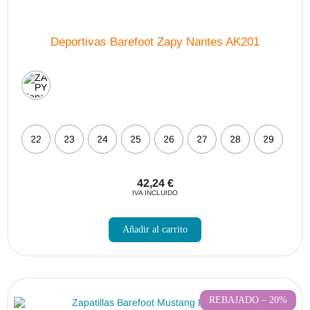
Deportivas Barefoot Zapy Nantes AK201
22
23
24
25
26
27
28
29
42,24
€
IVA INCLUIDO
Este
producto
Añadir al carrito
tiene
múltiples
variantes.
Las
opciones
se
pueden
REBAJADO – 20%