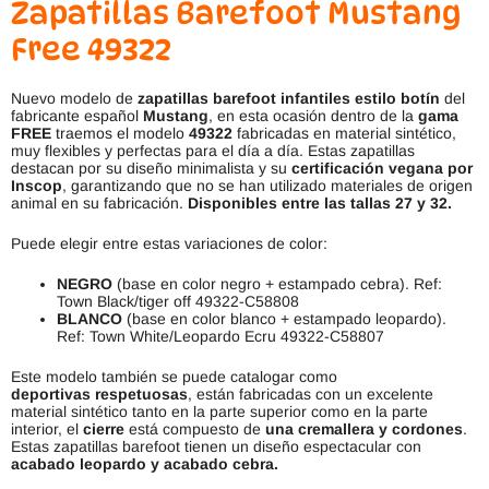
Zapatillas Barefoot Mustang
Free 49322
Nuevo modelo de
zapatillas barefoot infantiles estilo botín
del
fabricante español
Mustang
, en esta ocasión dentro de la
gama
FREE
traemos el modelo
49322
fabricadas en material sintético,
muy flexibles y perfectas para el día a día. Estas zapatillas
destacan por su diseño minimalista y su
certificación vegana por
Inscop
, garantizando que no se han utilizado materiales de origen
animal en su fabricación.
Disponibles entre las tallas 27 y 32.
Puede elegir entre estas variaciones de color:
NEGRO
(base en color negro + estampado cebra). Ref:
Town Black/tiger off 49322-C58808
BLANCO
(base en color blanco + estampado leopardo).
Ref: Town White/Leopardo Ecru 49322-C58807
Este modelo también se puede catalogar como
deportivas respetuosas
, están fabricadas con un excelente
material sintético tanto en la parte superior como en la parte
interior, el
cierre
está compuesto de
una cremallera y cordones
.
Estas zapatillas barefoot tienen un diseño espectacular con
acabado leopardo y acabado cebra.