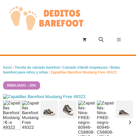
Saltar
al
contenido
Menú
Inicio
/
Tienda de calzado barefoot
/
Calzado infantil respetuoso
/
Botas
barefoot para niños y niñas
/ Zapatillas Barefoot Mustang Free 49322
REBAJADO – 20%