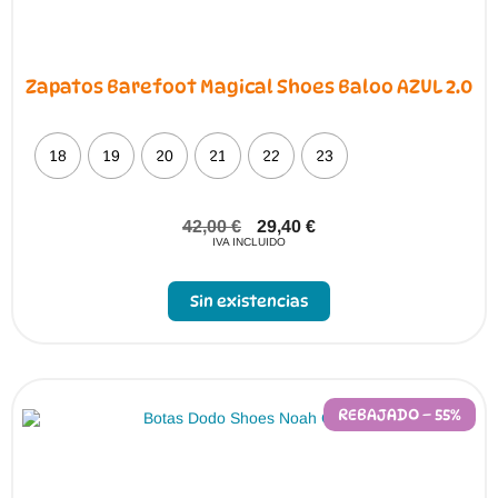
Zapatos Barefoot Magical Shoes Baloo AZUL 2.0
18
19
20
21
22
23
42,00
€
29,40
€
IVA INCLUIDO
Sin existencias
REBAJADO – 55%