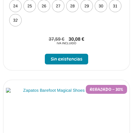
24
25
26
27
28
29
30
31
32
37,59
€
30,08
€
IVA INCLUIDO
Sin existencias
REBAJADO – 30%