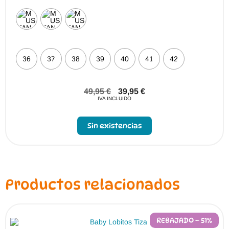
36
37
38
39
40
41
42
49,95
€
39,95
€
IVA INCLUIDO
Sin existencias
Productos relacionados
REBAJADO – 51%