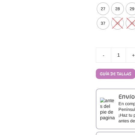
27
28
29
37
38
39
-
+
Sandalias
Respetuosas
Froddo
GUÍA DE TALLAS
Doble
Velcro
cantidad
Envío
En comp
Penínsul
¡Haz tu 
antes d