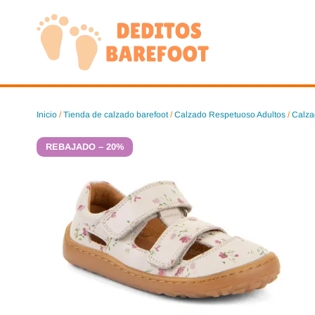
Saltar
al
contenido
Inicio
/
Tienda de calzado barefoot
/
Calzado Respetuoso Adultos
/
Calza
REBAJADO – 20%