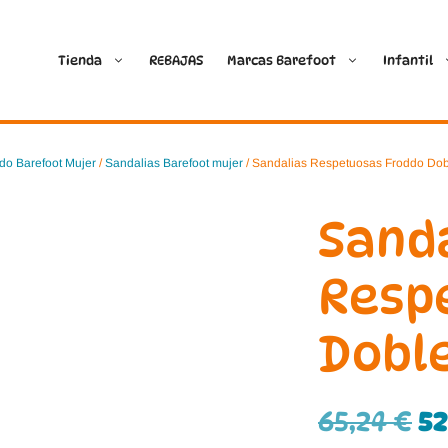
Tienda
REBAJAS
Marcas Barefoot
Infantil
Ballop
Batilas
do Barefoot Mujer
/
Sandalias Barefoot mujer
/ Sandalias Respetuosas Froddo Dob
Blanditos by Crio’s
B&W Break and Walk
Sand
Crave Barefoot
Crecendo
Resp
Coimbra
D.D. Step
Doble
Dada
Froddo
Dispares
Gioseppo
65,24
€
5