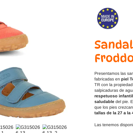
Jack & Lily
Hi-Tec
Mayoral
JOMA
Pirufin
Knitido
Sandal
Saguaro
Meli
Froddo
SlipStop
Shapen
Presentamos las sa
Victoria
Ipanema
fabricadas en
piel T
TR con la propieda
salpicaduras de agu
respetuoso infantil
saludable
del pie. E
que los pies crezcan 
tallas de la 27 a la 
Las tenemos disponib