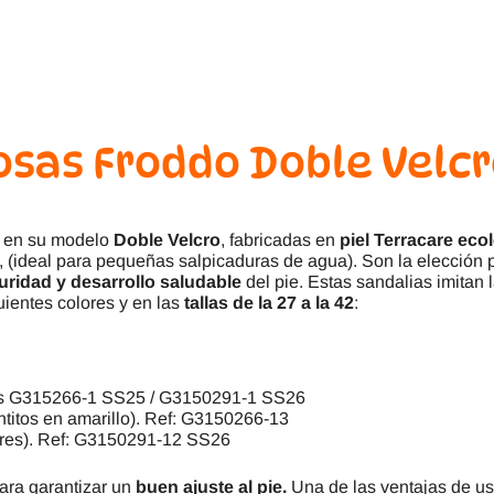
osas Froddo Doble Velc
en su modelo
Doble Velcro
, fabricadas en
piel Terracare eco
, (ideal para pequeñas salpicaduras de agua). Son la elección
ridad y desarrollo saludable
del pie. Estas sandalias imitan 
uientes colores y en las
tallas de la 27 a la 42
:
eans G315266-1 SS25 / G3150291-1 SS26
ntitos en amarillo). Ref: G3150266-13
lores). Ref: G3150291-12 SS26
ara garantizar un
buen ajuste al pie.
Una de las ventajas de usa