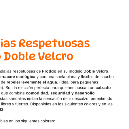
Magical Shoes
OmaKing
OldSoles
Reima
RIA
Snugi
ias Respetuosas
Stitch & Walk
Titanitos
 Doble Velcro
Vivant
Tikki
ndalias respetuosas de
Froddo
en su modelo
Doble Velcro
,
Zapy
erracare ecológica
y con una suela plana y flexible de caucho
d de
repeler levemente el agua
, (ideal para pequeñas
a). Son la elección perfecta para quienes buscan un
calzado
que combine
comodidad, seguridad y desarrollo
stas sandalias imitan la sensación de ir descalzo, permitiendo
libres y fuertes. Disponibles en los siguientes colores y en las
42
:
les en los siguientes colores: