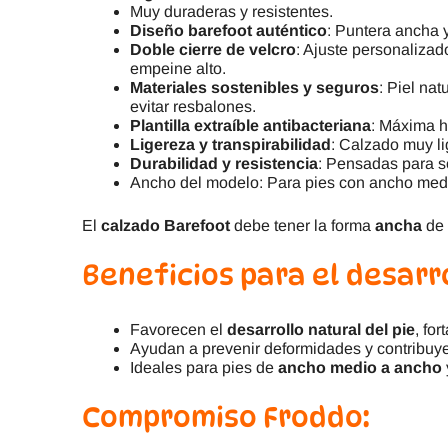
Muy duraderas y resistentes.
Diseño barefoot auténtico
: Puntera ancha y
Doble cierre de velcro
: Ajuste personalizad
empeine alto.
Materiales sostenibles y seguros
: Piel nat
evitar resbalones.
Plantilla extraíble antibacteriana
: Máxima hi
Ligereza y transpirabilidad
: Calzado muy lig
Durabilidad y resistencia
: Pensadas para so
Ancho del modelo: Para pies con ancho medio
El
calzado Barefoot
debe tener la forma
ancha
de 
Beneficios para el desarro
Favorecen el
desarrollo natural del pie
, fo
Ayudan a prevenir deformidades y contribuy
Ideales para pies de
ancho medio a ancho
Compromiso Froddo: