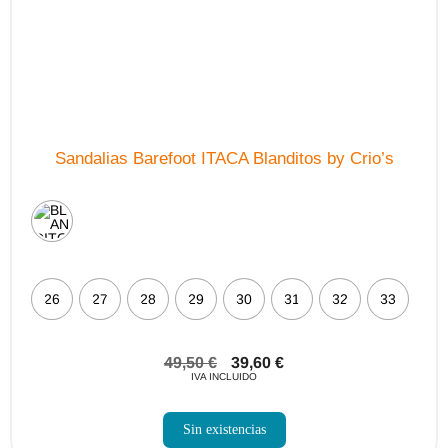
de
producto
Sandalias Barefoot ITACA Blanditos by Crio’s
26
27
28
29
30
31
32
33
49,50
€
39,60
€
IVA INCLUIDO
Sin existencias