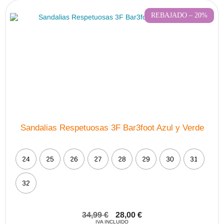
se
pueden
REBAJADO – 20%
elegir
en
la
página
de
producto
Sandalias Respetuosas 3F Bar3foot Azul y Verde
24
25
26
27
28
29
30
31
32
34,99
€
28,00
€
IVA INCLUIDO