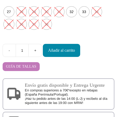
27
28
29
30
31
32
33
34
35
36
37
38
Añadir al carrito
-
+
Sandalias
Respetuosas
FlexiNens
180-
GUÍA DE TALLAS
LI
cantidad
Envío gratis disponible y Entrega Urgente
En compras superiores a 70€*excepto en rebajas
(España Península/Portugal).
¡Haz tu pedido antes de las 14:00 (L-J) y recíbelo al día
siguiente antes de las 19:00 con MRW!