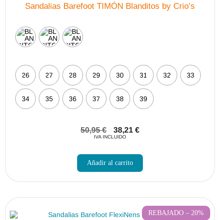
Sandalias Barefoot TIMÓN Blanditos by Crio’s
26
27
28
29
30
31
32
33
34
35
36
37
38
39
50,95
€
38,21
€
IVA INCLUIDO
Este
producto
Añadir al carrito
tiene
múltiples
variantes.
Las
opciones
se
pueden
REBAJADO – 20%