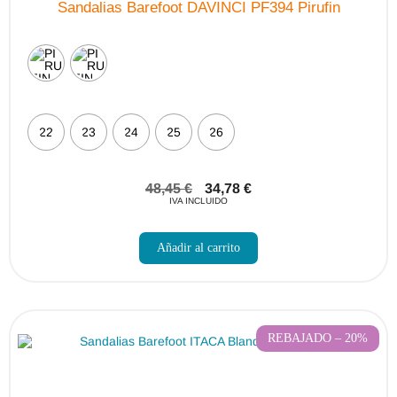
Sandalias Barefoot DAVINCI PF394 Pirufin
22
23
24
25
26
48,45
€
34,78
€
IVA INCLUIDO
Este
producto
Añadir al carrito
tiene
múltiples
variantes.
Las
opciones
se
pueden
REBAJADO – 20%
elegir
en
la
página