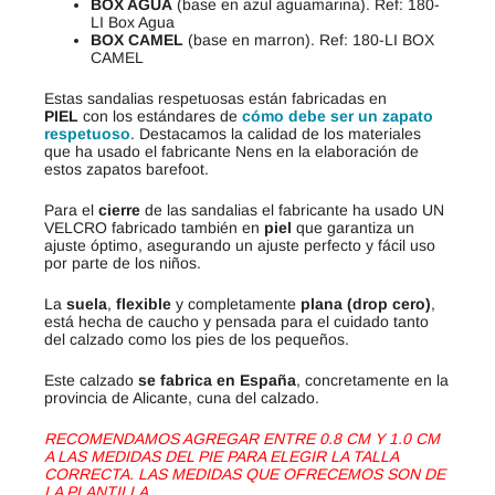
BOX AGUA
(base en azul aguamarina). Ref: 180-
LI Box Agua
BOX CAMEL
(base en marron). Ref: 180-LI BOX
CAMEL
Estas sandalias respetuosas están fabricadas en
PIEL
con los estándares de
cómo debe ser un zapato
respetuoso
. Destacamos la calidad de los materiales
que ha usado el fabricante Nens en la elaboración de
estos zapatos barefoot.
Para el
cierre
de las sandalias el fabricante ha usado UN
VELCRO fabricado también en
piel
que garantiza un
ajuste óptimo, asegurando un ajuste perfecto y fácil uso
por parte de los niños.
La
suela
,
flexible
y completamente
plana (drop cero)
,
está hecha de caucho y pensada para el cuidado tanto
del calzado como los pies de los pequeños.
Este calzado
se fabrica en España
, concretamente en la
provincia de Alicante, cuna del calzado.
RECOMENDAMOS AGREGAR ENTRE 0.8 CM Y 1.0 CM
A LAS MEDIDAS DEL PIE PARA ELEGIR LA TALLA
CORRECTA. LAS MEDIDAS QUE OFRECEMOS SON DE
LA PLANTILLA.