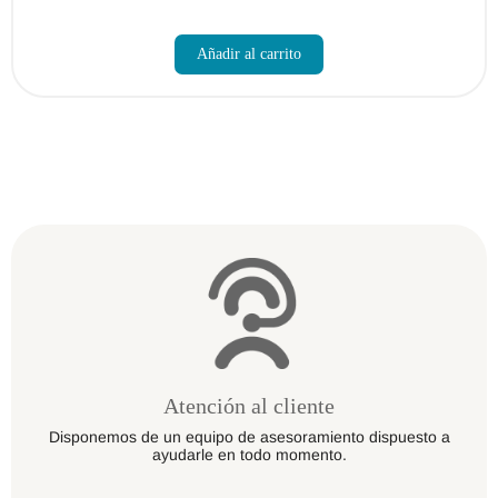
Este
producto
Añadir al carrito
tiene
múltiples
variantes.
Las
opciones
se
pueden
elegir
en
la
página
de
producto
Atención al cliente
Disponemos de un equipo de asesoramiento dispuesto a
ayudarle en todo momento.