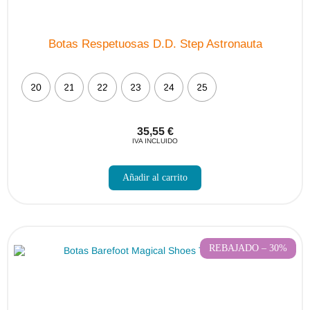
Botas Respetuosas D.D. Step Astronauta
20
21
22
23
24
25
35,55
€
IVA INCLUIDO
Este
producto
Añadir al carrito
tiene
múltiples
variantes.
Las
opciones
se
pueden
REBAJADO – 30%
elegir
en
la
página
de