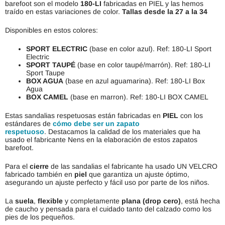
barefoot son el modelo
180-LI
fabricadas en PIEL y las hemos
traído en estas variaciones de color.
Tallas desde la 27 a la 34
Disponibles en estos colores:
SPORT ELECTRIC
(base en color azul). Ref: 180-LI Sport
Electric
SPORT TAUPÉ
(base en color taupé/marrón). Ref: 180-LI
Sport Taupe
BOX AGUA
(base en azul aguamarina). Ref: 180-LI Box
Agua
BOX CAMEL
(base en marron). Ref: 180-LI BOX CAMEL
Estas sandalias respetuosas están fabricadas en
PIEL
con los
estándares de
cómo debe ser un zapato
respetuoso
. Destacamos la calidad de los materiales que ha
usado el fabricante Nens en la elaboración de estos zapatos
barefoot.
Para el
cierre
de las sandalias el fabricante ha usado UN VELCRO
fabricado también en
piel
que garantiza un ajuste óptimo,
asegurando un ajuste perfecto y fácil uso por parte de los niños.
La
suela
,
flexible
y completamente
plana (drop cero)
, está hecha
de caucho y pensada para el cuidado tanto del calzado como los
pies de los pequeños.