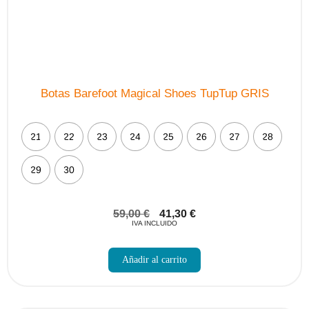
producto
Botas Barefoot Magical Shoes TupTup GRIS
21
22
23
24
25
26
27
28
29
30
59,00
€
41,30
€
IVA INCLUIDO
Este
producto
Añadir al carrito
tiene
múltiples
variantes.
Las
opciones