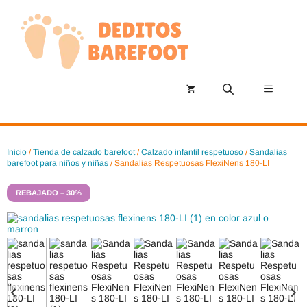
Saltar
al
contenido
Menú
Inicio
/
Tienda de calzado barefoot
/
Calzado infantil respetuoso
/
Sandalias
barefoot para niños y niñas
/ Sandalias Respetuosas FlexiNens 180-LI
REBAJADO – 30%