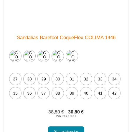
Sandalias Barefoot CoqueFlex COLIMA 1446
27
28
29
30
31
32
33
34
35
36
37
38
39
40
41
42
38,50
€
30,80
€
IVA INCLUIDO
Sin existencias