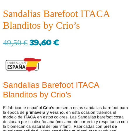
Sandalias Barefoot ITACA
Blanditos by Crio’s
39,60
€
49,50
€
Sandalias Barefoot ITACA
Blanditos by Crio’s
El fabricante español
Crio’s
presenta estas sandalias barefoot para
la época de
primavera y verano
, en esta ocasión traemos el
modelo de
ITACA
en estos colores. Las Sandalias barefoot costa
destacan por su diseño anatómicamente correcto y respetuoso con
la biomecánica natural del pie infantil. Fabricadas con
piel de
excelente calidad
, estas
sandalias minimalistas
combinan