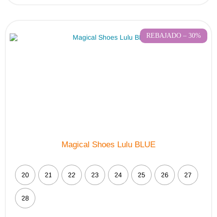
REBAJADO – 30%
Magical Shoes Lulu BLUE
20
21
22
23
24
25
26
27
28