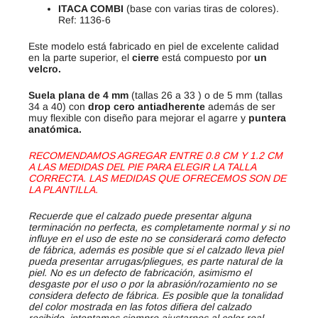
ITACA COMBI
(base con varias tiras de colores).
Ref: 1136-6
Este modelo está fabricado en piel de excelente calidad
en la parte superior, el
cierre
está compuesto por
un
velcro.
Suela plana de 4 mm
(tallas 26 a 33 ) o de 5 mm (tallas
34 a 40) con
drop cero antiadherente
además de ser
muy flexible con diseño para mejorar el agarre y
puntera
anatómica.
RECOMENDAMOS AGREGAR ENTRE 0.8 CM Y 1.2 CM
A LAS MEDIDAS DEL PIE PARA ELEGIR LA TALLA
CORRECTA. LAS MEDIDAS QUE OFRECEMOS SON DE
LA PLANTILLA.
Recuerde que el calzado puede presentar alguna
terminación no perfecta, es completamente normal y si no
influye en el uso de este no se considerará como defecto
de fábrica, además es posible que si el calzado lleva piel
pueda presentar arrugas/pliegues, es parte natural de la
piel. No es un defecto de fabricación, asimismo el
desgaste por el uso o por la abrasión/rozamiento no se
considera defecto de fábrica. Es posible que la tonalidad
del color mostrada en las fotos difiera del calzado
recibido, intentamos siempre ajustarnos al color real.