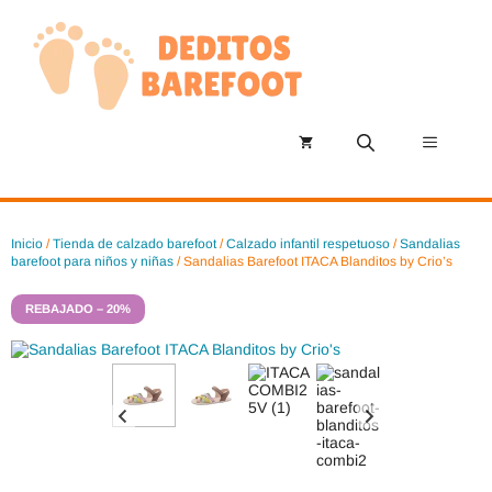
Saltar
al
contenido
Menú
Inicio
/
Tienda de calzado barefoot
/
Calzado infantil respetuoso
/
Sandalias
barefoot para niños y niñas
/ Sandalias Barefoot ITACA Blanditos by Crio’s
REBAJADO – 20%