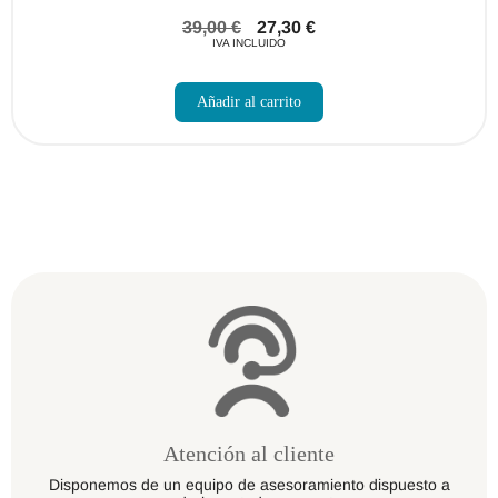
39,00
€
27,30
€
IVA INCLUIDO
Este
producto
Añadir al carrito
tiene
múltiples
variantes.
Las
opciones
se
pueden
elegir
en
la
página
de
producto
Atención al cliente
Disponemos de un equipo de asesoramiento dispuesto a