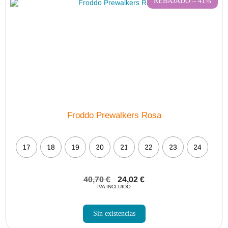
REBAJADO – 41%
Froddo Prewalkers Rosa
17
18
19
20
21
22
23
24
40,70
€
24,02
€
IVA INCLUIDO
Sin existencias