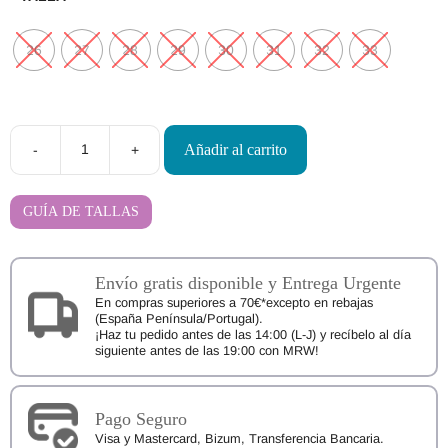
26
27
28
29
30
31
32
33
Añadir al carrito
-
+
Sandalias
Barefoot
ITACA
Blanditos
GUÍA DE TALLAS
by
Crio's
cantidad
Envío gratis disponible y Entrega Urgente
En compras superiores a 70€*excepto en rebajas
(España Península/Portugal).
¡Haz tu pedido antes de las 14:00 (L-J) y recíbelo al día
siguiente antes de las 19:00 con MRW!
Pago Seguro
Visa y Mastercard, Bizum, Transferencia Bancaria.