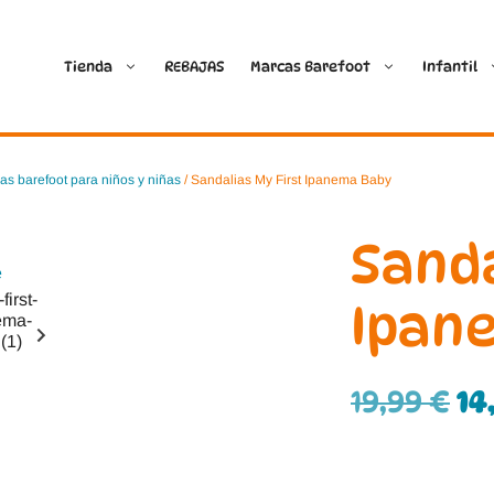
Tienda
REBAJAS
Marcas Barefoot
Infantil
Ballop
Batilas
as barefoot para niños y niñas
/ Sandalias My First Ipanema Baby
Blanditos by Crio’s
B&W Break and Walk
Sanda
Crave Barefoot
Crecendo
Ipan
Coimbra
D.D. Step
19,99
€
14
Dada
Froddo
Dispares
Gioseppo