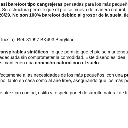
asi barefoot tipo cangrejeras
pensadas para los más pequeño
. Su estructura permite que el pie se mueva de manera natural,
 28/29. No son 100% barefoot debido al grosor de la suela, t
r fucsia). Ref: 81997 BK493 Beig/lilac
transpirables sintéticos
, lo que permite que el pie se mantenga
 adecuada sin comprometer la comodidad. Este diseño es ideal 
ras mantienen una
conexión natural con el suelo
.
fectamente a las necesidades de los más pequeños, con una
p
erano, tanto en casa como al aire libre, asegurando que los m
 ofrezcan confort, estilo y respeto por el desarrollo natural de l