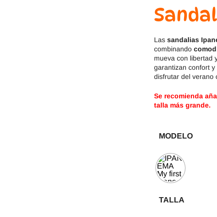
Jack & Lily
Hi-Tec
Sandal
Mayoral
JOMA
Las
sandalias Ipa
combinando
comod
Pirufin
Knitido
mueva con libertad 
garantizan confort 
Saguaro
Meli
disfrutar del verano
Se recomienda añadi
SlipStop
Shapen
talla más grande.
Victoria
Ipanema
MODELO
TALLA