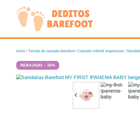
Saltar
al
contenido
Inicio
/
Tienda de calzado barefoot
/
Calzado infantil respetuoso
/
Sandali
REBAJADO – 25%