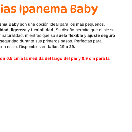
Magical Shoes
OmaKing
ias Ipanema Baby
OldSoles
Reima
nema Baby
son una opción ideal para los más pequeños,
idad
,
ligereza
y
flexibilidad
. Su diseño permite que el pie se
RIA
Snugi
y naturalidad, mientras que su
suela flexible
y
ajuste seguro
y seguridad durante sus primeros pasos. Perfectas para
Stitch & Walk
Titanitos
 con estilo. Disponibles en
tallas 19 a 29.
r 0.5 cm a la medida del largo del pie y 0.9 cm para la
Vivant
Tikki
Zapy