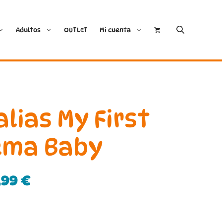
Adultos
OUTLET
Mi cuenta
Cóndor
Bobux
Conguitos
CoqueFlex
lias My First
Deditos
Dodo Shoes
ema Baby
Demax
Igor
,99
€
FlexiNens
Lang.S
Koops
Mustang