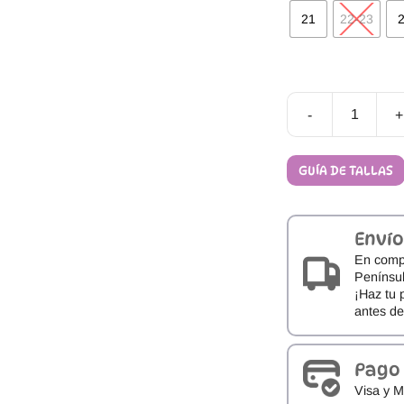
21
22-23
-
+
Sandalias
My
First
GUÍA DE TALLAS
Ipanema
Baby
cantidad
Envío
En comp
Penínsul
¡Haz tu 
antes d
Pago
Visa y M