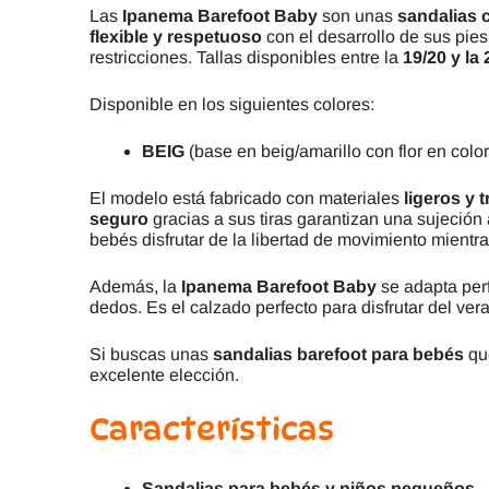
Las
Ipanema Barefoot Baby
son unas
sandalias c
flexible y respetuoso
con el desarrollo de sus pies
restricciones. Tallas disponibles entre la
19/20 y la
Disponible en los siguientes colores:
BEIG
(base en beig/amarillo con flor en colo
El modelo está fabricado con materiales
ligeros y 
seguro
gracias a sus tiras garantizan una sujeción
bebés disfrutar de la libertad de movimiento mient
Además, la
Ipanema Barefoot Baby
se adapta per
dedos. Es el calzado perfecto para disfrutar del v
Si buscas unas
sandalias barefoot para bebés
que
excelente elección.
Características
Sandalias para bebés y niños pequeños