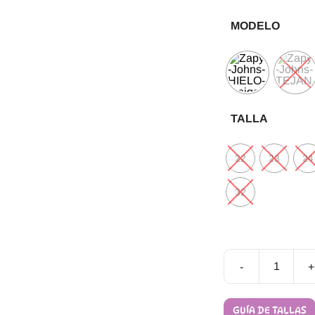
MODELO
TALLA
22
23
24
32
-
+
Sandalias
Barefoot
Johns-
GUÍA DE TALLAS
Mildred