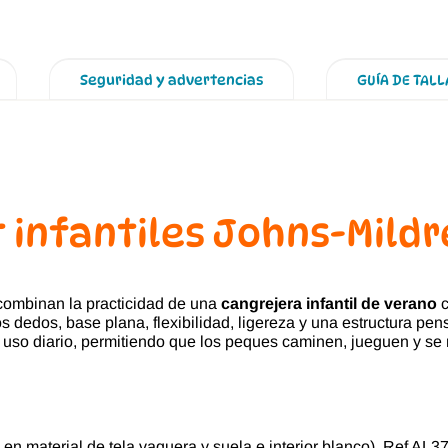
Seguridad y advertencias
GUÍA DE TALL
 infantiles Johns-Mild
ombinan la practicidad de una
cangrejera infantil de verano
c
os dedos, base plana, flexibilidad, ligereza y una estructura p
 uso diario, permitiendo que los peques caminen, jueguen y se
 en material de tela vaquera y suela e interior blanco). Ref AL