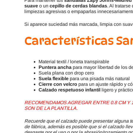
Para mantener tus
sandalias Zapy Johns-Mildred
suave
o un
cepillo de cerdas blandas
. Al tratars
limpiezas agresivas o empaparlas innecesariament
Si aparece suciedad más marcada, limpia con suav
Características Sa
Material textil / loneta transpirable
Puntera ancha
para mayor libertad de los d
Suela plana con drop cero
Suela flexible
para una pisada más natural
Cierre con velcro
para un ajuste rápido y 
Calzado respetuoso infantil
ligero y prácti
RECOMENDAMOS AGREGAR ENTRE 0.8 CM Y 1.
SON DE LA PLANTILLA.
Recuerde que el calzado puede presentar alguna ter
de fábrica, además es posible que si el calzado llev
desgaste por el uso o por la abrasión/rozamiento no 