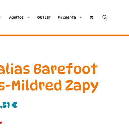
Adultos
OUTLET
Mi cuenta
Cóndor
Bobux
Conguitos
CoqueFlex
alias Barefoot
Deditos
Dodo Shoes
s-Mildred Zapy
Demax
Igor
1,51
€
FlexiNens
Lang.S
Koops
Mustang