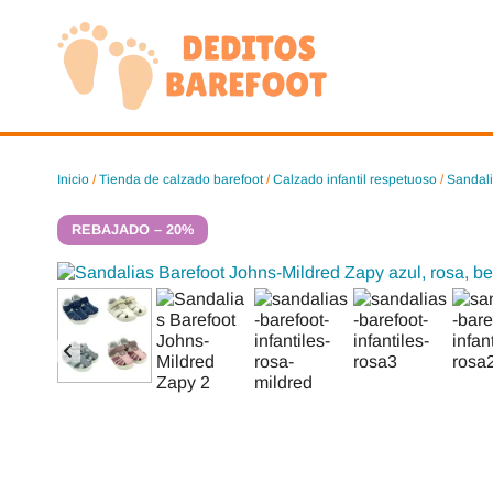
Saltar
al
contenido
Inicio
/
Tienda de calzado barefoot
/
Calzado infantil respetuoso
/
Sandali
REBAJADO – 20%