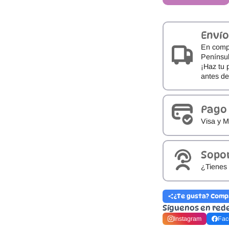
Zapy
cantidad
Envío
En comp
Penínsul
¡Haz tu 
antes d
Pago
Visa y M
Sopo
¿Tienes 
¿Te gusta? Comp
Síguenos en red
Instagram
Fac