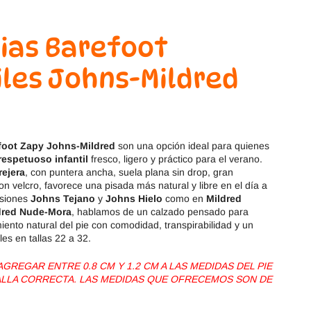
Magical Shoes
OmaKing
ias Barefoot
OldSoles
Reima
iles Johns-Mildred
RIA
Snugi
Stitch & Walk
Titanitos
Vivant
Tikki
foot Zapy Johns-Mildred
son una opción ideal para quienes
respetuoso infantil
fresco, ligero y práctico para el verano.
ejera
, con puntera ancha, suela plana sin drop, gran
Zapy
 con velcro, favorece una pisada más natural y libre en el día a
rsiones
Johns Tejano
y
Johns Hielo
como en
Mildred
dred Nude-Mora
, hablamos de un calzado pensado para
ento natural del pie con comodidad, transpirabilidad y un
bles en tallas 22 a 32.
REGAR ENTRE 0.8 CM Y 1.2 CM A LAS MEDIDAS DEL PIE
TALLA CORRECTA. LAS MEDIDAS QUE OFRECEMOS SON DE