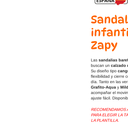
Jack & Lily
Hi-Tec
Sandal
Mayoral
JOMA
infant
Pirufin
Knitido
Zapy
Saguaro
Meli
SlipStop
Shapen
Las
sandalias bare
buscan un
calzado 
Su diseño tipo
cangr
Victoria
Ipanema
flexibilidad y cierre
día. Tanto en las ve
Grafito-Aqua
y
Mil
acompañar el movimi
ajuste fácil. Disponi
RECOMENDAMOS AG
PARA ELEGIR LA 
LA PLANTILLA.