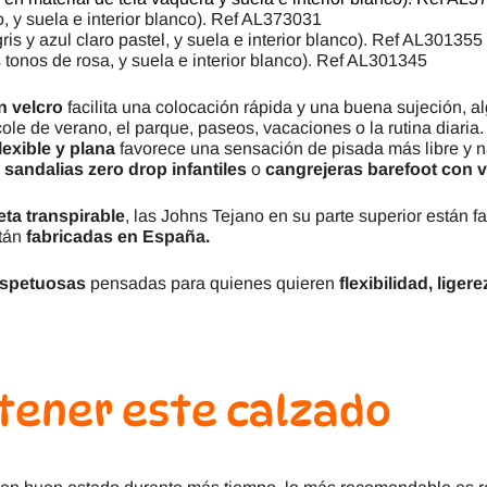
, y suela e interior blanco). Ref AL373031
ris y azul claro pastel, y suela e interior blanco). Ref AL301355
 tonos de rosa, y suela e interior blanco). Ref AL301345
n velcro
facilita una colocación rápida y una buena sujeción, 
cole de verano, el parque, paseos, vacaciones o la rutina diaria
lexible y plana
favorece una sensación de pisada más libre y n
,
sandalias zero drop infantiles
o
cangrejeras barefoot con v
neta transpirable
, las Johns Tejano en su parte superior están f
stán
fabricadas en España.
espetuosas
pensadas para quienes quieren
flexibilidad, liger
tener este calzado