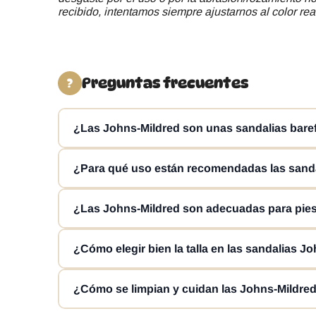
recibido, intentamos siempre ajustarnos al color rea
Preguntas frecuentes
?
¿Las Johns-Mildred son unas sandalias bare
Sí, las Johns-Mildred están pensadas como sandalias
¿Para qué uso están recomendadas las sand
gran flexibilidad y una estructura que favorece el mov
Las Johns-Mildred son una opción ideal para el día a
¿Las Johns-Mildred son adecuadas para pie
que se busca un calzado infantil fresco, cómodo y fác
Sí, uno de sus puntos fuertes es su puntera ancha, 
¿Cómo elegir bien la talla en las sandalias J
buscan sandalias respetuosas infantiles que no compr
Para escoger correctamente la talla, se recomienda 
¿Cómo se limpian y cuidan las Johns-Mildre
importante para conseguir un ajuste cómodo y funcio