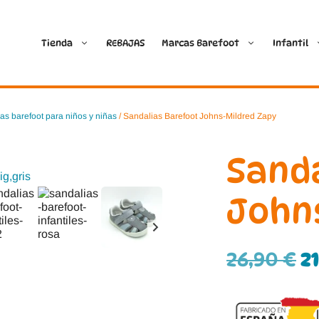
Tienda
REBAJAS
Marcas Barefoot
Infantil
Ballop
Batilas
as barefoot para niños y niñas
/ Sandalias Barefoot Johns-Mildred Zapy
Blanditos by Crio’s
B&W Break and Walk
Sand
Crave Barefoot
Crecendo
John
Coimbra
D.D. Step
26,90
€
2
Dada
Froddo
Dispares
Gioseppo