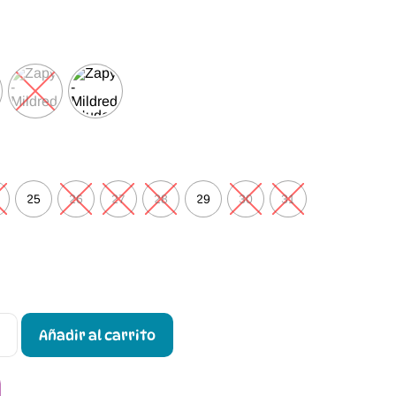
25
26
27
28
29
30
31
Añadir al carrito