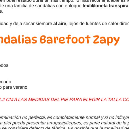
en buen estado durante más tiempo, lo más recomendable es reti
e de una familia de sandalias con enfoque
textil/loneta transpira
e.
idad y deja secar siempre
al aire
, lejos de fuentes de calor dire
ndalias Barefoot Zapy
edos
cómodo
co para verano
2 CM A LAS MEDIDAS DEL PIE PARA ELEGIR LA TALLA
minación no perfecta, es completamente normal y si no influye
a piel pueda presentar arrugas/pliegues, es parte natural de la 
se considera defecto de fábrica. Es posible que la tonalidad del