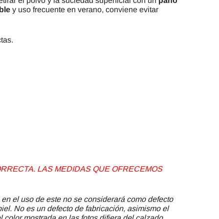
rar el polvo y la suciedad superficial con un
paño
ble
y uso frecuente en verano, conviene evitar
ctas.
 CORRECTA. LAS MEDIDAS QUE OFRECEMOS
 en el uso de este no se considerará como defecto
piel. No es un defecto de fabricación, asimismo el
 color mostrada en las fotos difiera del calzado