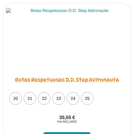
opciones
se
pueden
elegir
en
la
página
de
producto
Botas Respetuosas D.D. Step Astronauta
20
21
22
23
24
25
35,55
€
IVA INCLUIDO
Este
producto