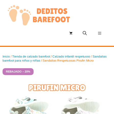
Saltar
al
contenido
Menú
Inicio
/
Tienda de calzado barefoot
/
Calzado infantil respetuoso
/
Sandalias
barefoot para niños y niñas
/ Sandalias Respetuosas Pirufin Micro
REBAJADO – 20%