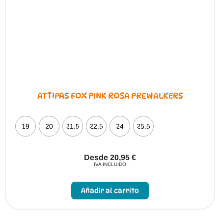
ATTIPAS FOX PINK ROSA PREWALKERS
19
20
21.5
22.5
24
25.5
Desde
20,95
€
IVA INCLUIDO
Este
producto
Añadir al carrito
tiene
múltiples
variantes.
Las