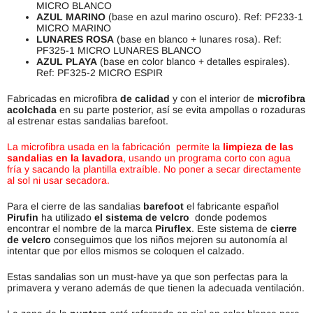
MICRO BLANCO
AZUL MARINO
(base en azul marino oscuro). Ref: PF233-1
MICRO MARINO
LUNARES ROSA
(base en blanco + lunares rosa). Ref:
PF325-1 MICRO LUNARES BLANCO
AZUL PLAYA
(base en color blanco + detalles espirales).
Ref: PF325-2 MICRO ESPIR
Fabricadas en microfibra
de calidad
y con el interior de
microfibra
acolchada
en su parte posterior, así se evita ampollas o rozaduras
al estrenar estas sandalias barefoot.
La microfibra usada en la fabricación permite la
limpieza de las
sandalias en la lavadora
, usando un programa corto con agua
fría y sacando la plantilla extraíble.
No poner a secar directamente
al sol ni usar secadora.
Para el cierre de las sandalias
barefoot
el fabricante español
Pirufin
ha utilizado
el sistema de velcro
donde podemos
encontrar el nombre de la marca
Piruflex
. Este sistema de
cierre
de velcro
conseguimos que los niños mejoren su autonomía al
intentar que por ellos mismos se coloquen el calzado.
Estas sandalias son un must-have ya que son perfectas para la
primavera y verano además de que tienen la adecuada ventilación.