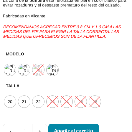
La zona de la
puntera
está reforzada en piel en color blanco para
evitar rozaduras y el desgaste prematuro del resto del calzado.
Fabricadas en Alicante.
RECOMENDAMOS AGREGAR ENTRE 0.8 CM Y 1.0 CM A LAS
MEDIDAS DEL PIE PARA ELEGIR LA TALLA CORRECTA. LAS
MEDIDAS QUE OFRECEMOS SON DE LA PLANTILLA.
MODELO
TALLA
20
21
22
23
24
25
26
Añadir al carrito
-
+