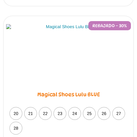
REBAJADO – 30%
Magical Shoes Lulu BLUE
20
21
22
23
24
25
26
27
28