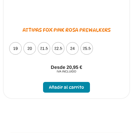
ATTIPAS FOX PINK ROSA PREWALKERS
19
20
21.5
22.5
24
25.5
Desde
20,95
€
IVA INCLUIDO
Este
producto
Añadir al carrito
tiene
múltiples
variantes.
Las
opciones
se
pueden
elegir
en
la