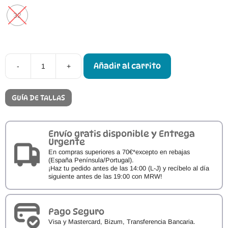
32
Añadir al carrito
-
+
Zapatillas
de
deporte
Bar3foot
GUÍA DE TALLAS
Loneta
blanco
con
TARA
Envío gratis disponible y Entrega
cantidad
Urgente
En compras superiores a 70€*excepto en rebajas
(España Península/Portugal).
¡Haz tu pedido antes de las 14:00 (L-J) y recíbelo al día
siguiente antes de las 19:00 con MRW!
Pago Seguro
Visa y Mastercard, Bizum, Transferencia Bancaria.