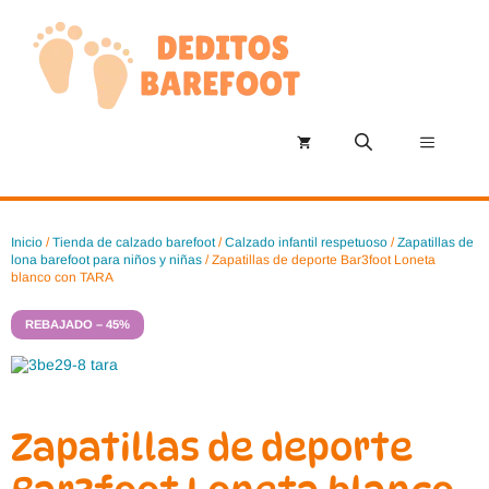
Saltar
al
contenido
Menú
Inicio
/
Tienda de calzado barefoot
/
Calzado infantil respetuoso
/
Zapatillas de
lona barefoot para niños y niñas
/ Zapatillas de deporte Bar3foot Loneta
blanco con TARA
REBAJADO – 45%
Zapatillas de deporte