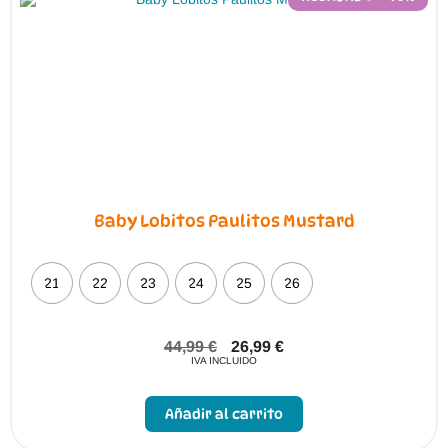
elegir
en
la
página
de
producto
Baby Lobitos Paulitos Mustard
21
22
23
24
25
26
44,99
€
26,99
€
IVA INCLUIDO
Este
producto
Añadir al carrito
tiene
múltiples