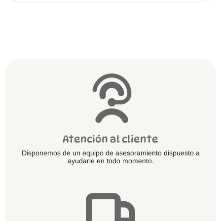
variantes.
Las
opciones
se
pueden
elegir
en
la
página
de
producto
Atención al cliente
Disponemos de un equipo de asesoramiento dispuesto a
ayudarle en todo momento.