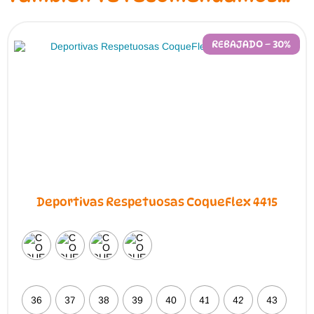
REBAJADO – 30%
Deportivas Respetuosas CoqueFlex 4415
36
37
38
39
40
41
42
43