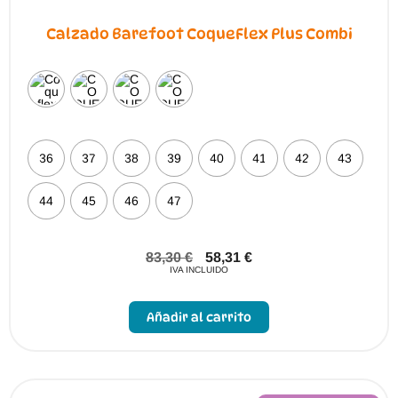
Calzado Barefoot CoqueFlex Plus Combi
36
37
38
39
40
41
42
43
44
45
46
47
83,30
€
58,31
€
IVA INCLUIDO
Este
producto
Añadir al carrito
tiene
múltiples
variantes.
Las
opciones
se