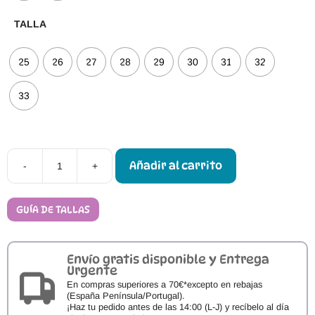
TALLA
25
26
27
28
29
30
31
32
33
Añadir al carrito
-
+
Calzado
Barefoot
CoqueFlex
Mallorca
GUÍA DE TALLAS
cantidad
Envío gratis disponible y Entrega
Urgente
En compras superiores a 70€*excepto en rebajas
(España Península/Portugal).
¡Haz tu pedido antes de las 14:00 (L-J) y recíbelo al día