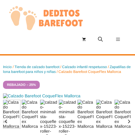
Saltar
al
contenido
Menú
Inicio
/
Tienda de calzado barefoot
/
Calzado infantil respetuoso
/
Zapatillas de
lona barefoot para niños y niñas
/ Calzado Barefoot CoqueFlex Mallorca
REBAJADO – 25%