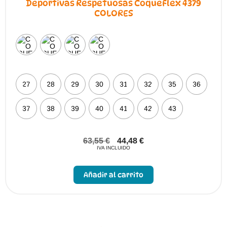
Deportivas Respetuosas CoqueFlex 4379
COLORES
27
28
29
30
31
32
35
36
37
38
39
40
41
42
43
63,55
€
44,48
€
IVA INCLUIDO
Este
producto
Añadir al carrito
tiene
múltiples
variantes.
Las
opciones
se
pueden