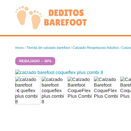
Saltar
al
contenido
Inicio
/
Tienda de calzado barefoot
/
Calzado Respetuoso Adultos
/
Calza
REBAJADO – 30%