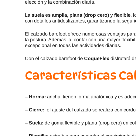
elección y la combinación diaria.
La
suela es amplia, plana (drop cero) y flexible
, 
con detalles antideslizantes, garantizando la segur
El calzado barefoot ofrece numerosas ventajas para
la postura. Además, al contar con una mayor flexibi
excepcional en todas las actividades diarias.
Con el calzado barefoot de
CoqueFlex
disfrutará d
Características C
–
Horma:
ancha, tienen forma anatómica y es adec
–
Cierre:
el ajuste del calzado se realiza con cord
–
Suela:
de goma flexible y plana (drop cero) en col
–
Plantilla:
extraíble para controlar el crecimiento d