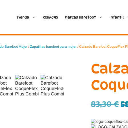
Tienda
REBAJAS
Marcas Barefoot
Infantil
Ballop
Batilas
do Barefoot Mujer
/
Zapatillas barefoot para mujer
/ Calzado Barefoot CoqueFlex P
Blanditos by Crio’s
B&W Break and Walk
Calz
Crave Barefoot
Crecendo
Coqu
Coimbra
D.D. Step
83,30
€
5
Dada
Froddo
Dispares
Gioseppo