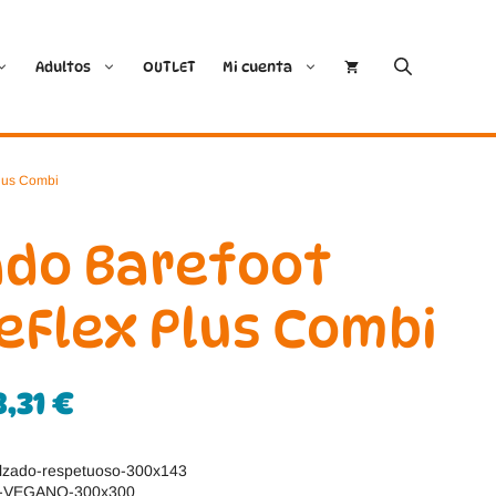
Adultos
OUTLET
Mi cuenta
Cóndor
Bobux
lus Combi
Conguitos
CoqueFlex
ado Barefoot
Deditos
Dodo Shoes
eFlex Plus Combi
Demax
Igor
8,31
€
FlexiNens
Lang.S
Koops
Mustang