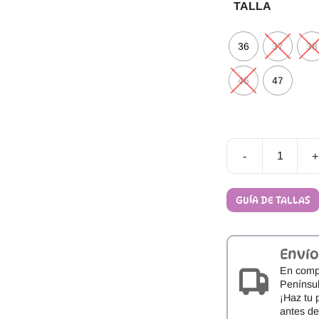
TALLA
36
37
38
46
47
-
+
Calzado
Barefoot
CoqueFlex
GUÍA DE TALLAS
Plus
Combi
cantidad
Envío
En comp
Penínsul
¡Haz tu 
antes d