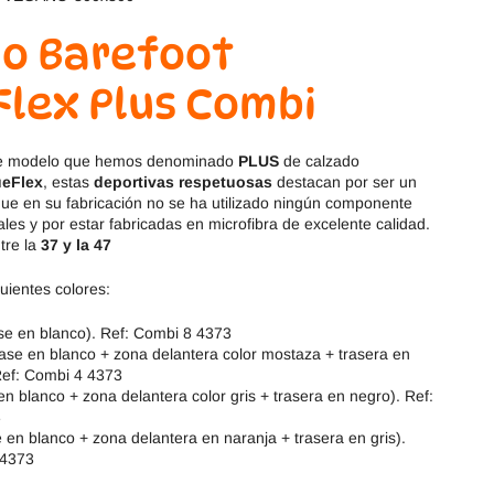
Magical Shoes
OmaKing
o Barefoot
OldSoles
Reima
lex Plus Combi
RIA
Snugi
te modelo que hemos denominado
PLUS
de calzado
Stitch & Walk
Titanitos
eFlex
, estas
deportivas respetuosas
destacan por ser un
ue en su fabricación no se ha utilizado ningún componente
es y por estar fabricadas en microfibra de excelente calidad.
Vivant
Tikki
tre la
37 y la 47
Zapy
guientes colores:
se en blanco). Ref: Combi 8 4373
ase en blanco + zona delantera color mostaza + trasera en
 Ref: Combi 4 4373
n blanco + zona delantera color gris + trasera en negro). Ref:
3
 en blanco + zona delantera en naranja + trasera en gris).
 4373