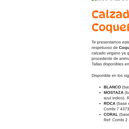
Jack & Lily
Hi-Tec
Calzad
Mayoral
JOMA
CoqueF
Pirufin
Knitido
Te presentamos es
Saguaro
Meli
respetuoso de
Coqu
calzado vegano ya q
procedente de animal
SlipStop
Shapen
Tallas disponibles en
Victoria
Ipanema
Disponible en los si
BLANCO
(ba
MOSTAZA
(b
azul indico).
ROCA
(base e
Combi 7 437
CORAL
(base
Ref: Combi 2