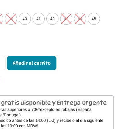
39
40
41
42
43
44
45
Añadir al carrito
 gratis disponible y Entrega Urgente
ras superiores a 70€*excepto en rebajas (España
a/Portugal).
pedido antes de las 14:00 (L-J) y recíbelo al día siguiente
e las 19:00 con MRW!