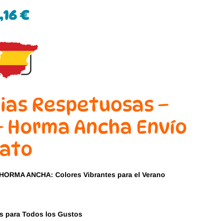
Magical Shoes
OmaKing
,16
€
OldSoles
Reima
RIA
Snugi
Stitch & Walk
Titanitos
ias Respetuosas –
Vivant
Tikki
– Horma Ancha Envío
Zapy
iato
 HORMA ANCHA: Colores Vibrantes para el Verano
es para Todos los Gustos