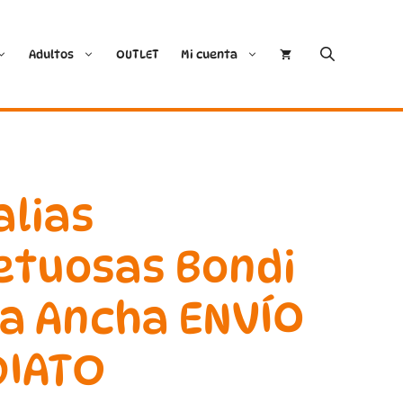
Adultos
OUTLET
Mi cuenta
Cóndor
Bobux
Conguitos
CoqueFlex
alias
Deditos
Dodo Shoes
etuosas Bondi
Demax
Igor
a Ancha ENVÍO
FlexiNens
Lang.S
DIATO
Koops
Mustang