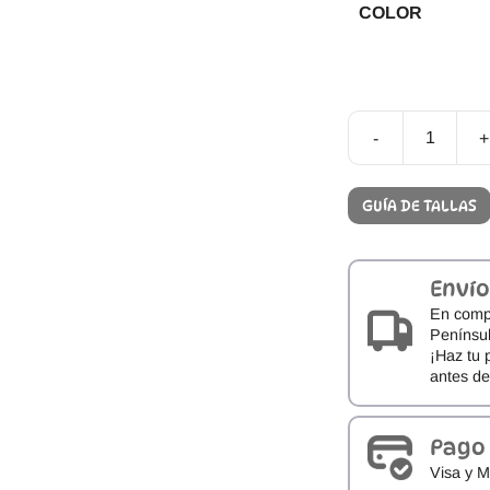
COLOR
-
+
Sandalias
Respetuosas
Bondi
GUÍA DE TALLAS
Horma
Ancha
ENVÍO
INMEDIATO
Envío
cantidad
En comp
Penínsul
¡Haz tu 
antes d
Pago
Visa y M