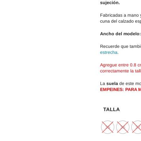
sujeción.
Fabricadas a mano y
cuna del calzado es
Ancho del modelo:
Recuerde que tambi
estrecha
.
Agregue entre 0.8 cm
correctamente la tall
La
suela
de este m
EMPEINES: PARA 
TALLA
35
36
37