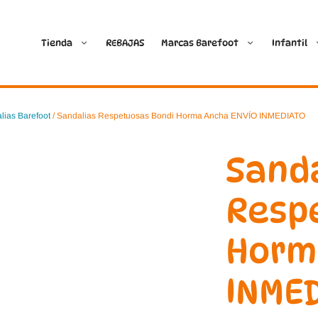
Tienda
REBAJAS
Marcas Barefoot
Infantil
Ballop
Batilas
lias Barefoot
/ Sandalias Respetuosas Bondi Horma Ancha ENVÍO INMEDIATO
Blanditos by Crio’s
B&W Break and Walk
Sand
Crave Barefoot
Crecendo
Resp
Coimbra
D.D. Step
Horm
Dada
Froddo
INME
Dispares
Gioseppo