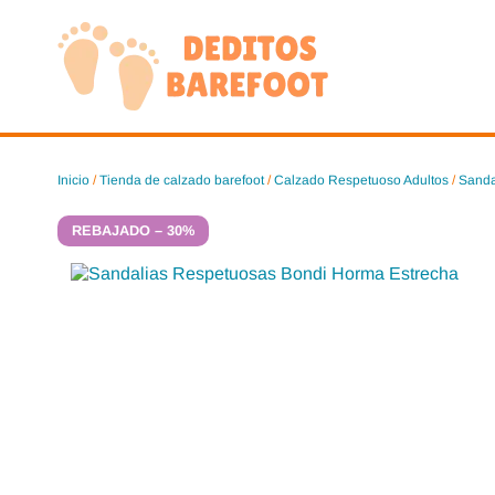
Saltar
al
contenido
Inicio
/
Tienda de calzado barefoot
/
Calzado Respetuoso Adultos
/
Sanda
REBAJADO – 30%