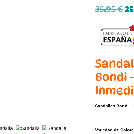
Jack & Lily
Hi-Tec
35,95
€
25
Mayoral
JOMA
Pirufin
Knitido
Saguaro
Meli
Sandal
SlipStop
Shapen
Bondi 
Victoria
Ipanema
Inmed
Sandalias Bondi –
Variedad de Color