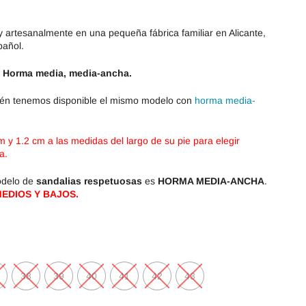
 artesanalmente en una pequeña fábrica familiar en Alicante,
pañol.
 Horma media, media-ancha.
én tenemos disponible el mismo modelo con
horma media-
 y 1.2 cm a las medidas del largo de su pie para elegir
a.
odelo de
sandalias respetuosas
es
HORMA MEDIA-ANCHA
.
MEDIOS Y BAJOS.
38
39
40
41
42
43