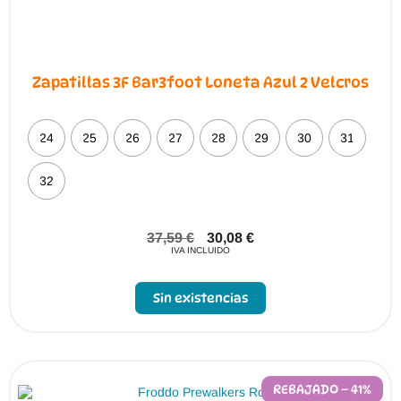
Zapatillas 3F Bar3foot Loneta Azul 2 Velcros
24
25
26
27
28
29
30
31
32
37,59
€
30,08
€
IVA INCLUIDO
Sin existencias
REBAJADO – 41%