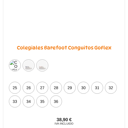
página
de
producto
Colegiales Barefoot Conguitos GoFlex
25
26
27
28
29
30
31
32
33
34
35
36
38,90
€
IVA INCLUIDO