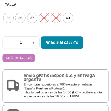
TALLA
35
36
37
38
39
40
Añadir al carrito
-
+
Calzado
Barefoot
FlexiNens
S-
GUÍA DE TALLAS
8416-
R
Blanco
cantidad
Envío gratis disponible y Entrega
Urgente
En compras superiores a 70€*excepto en rebajas
(España Península/Portugal).
¡Haz tu pedido antes de las 14:00 (L-J) y recíbelo al día
siguiente antes de las 19:00 con MRW!