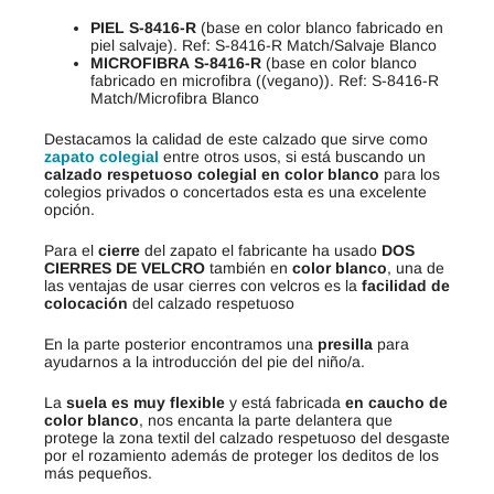
PIEL
S-8416-R
(base en color blanco fabricado en
piel salvaje). Ref: S-8416-R Match/Salvaje Blanco
MICROFIBRA
S-8416-R
(base en color blanco
fabricado en microfibra ((vegano)). Ref: S-8416-R
Match/Microfibra Blanco
Destacamos la calidad de este calzado que sirve como
zapato colegial
entre otros usos, si está buscando un
calzado respetuoso colegial en color blanco
para los
colegios privados o concertados esta es una excelente
opción.
Para el
cierre
del zapato el fabricante ha usado
DOS
CIERRES DE VELCRO
también en
color blanco
, una de
las ventajas de usar cierres con velcros es la
facilidad de
colocación
del calzado respetuoso
En la parte posterior encontramos una
presilla
para
ayudarnos a la introducción del pie del niño/a.
La
suela es muy flexible
y está fabricada
en caucho de
color blanco
, nos encanta la parte delantera que
protege la zona textil del calzado respetuoso del desgaste
por el rozamiento además de proteger los deditos de los
más pequeños.