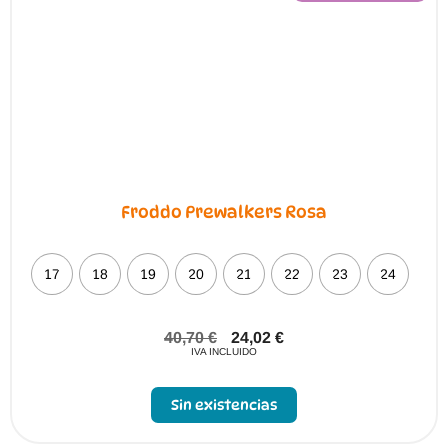
Froddo Prewalkers Rosa
17
18
19
20
21
22
23
24
40,70
€
24,02
€
IVA INCLUIDO
Sin existencias