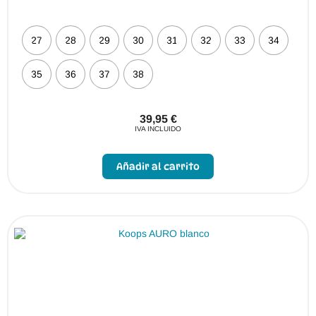
27
28
29
30
31
32
33
34
35
36
37
38
39,95
€
IVA INCLUIDO
Este
producto
Añadir al carrito
tiene
múltiples
variantes.
Las
opciones
se
pueden
elegir
en
la
página
de
producto