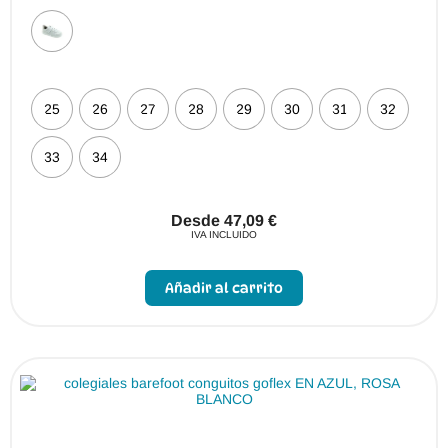
25
26
27
28
29
30
31
32
33
34
Desde
47,09
€
IVA INCLUIDO
Este
producto
Añadir al carrito
tiene
múltiples
variantes.
Las
opciones
se
pueden
elegir
en
la