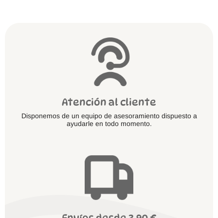
elegir
en
la
página
de
producto
Atención al cliente
Disponemos de un equipo de asesoramiento dispuesto a
ayudarle en todo momento.