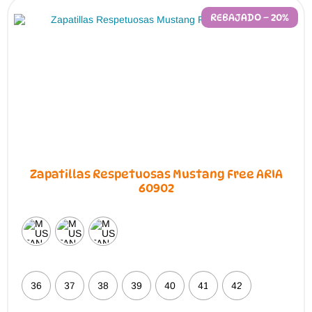
se
pueden
REBAJADO – 20%
elegir
en
la
página
de
producto
Zapatillas Respetuosas Mustang Free ARIA
60902
36
37
38
39
40
41
42