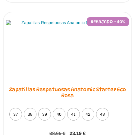
REBAJADO – 40%
Zapatillas Respetuosas Anatomic Starter Eco
Rosa
37
38
39
40
41
42
43
38,65
€
23,19
€