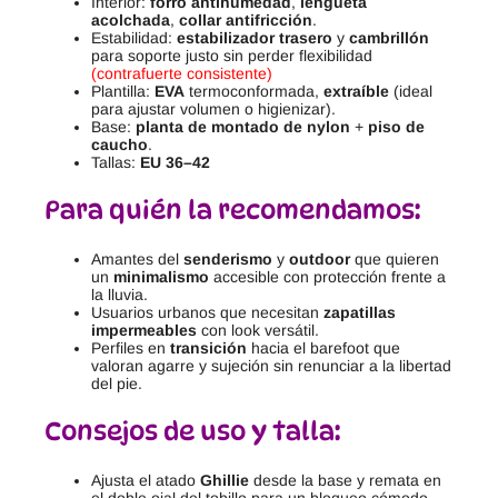
Interior:
forro antihumedad
,
lengüeta
acolchada
,
collar antifricción
.
Estabilidad:
estabilizador trasero
y
cambrillón
para soporte justo sin perder flexibilidad
(contrafuerte consistente)
Plantilla:
EVA
termoconformada,
extraíble
(ideal
para ajustar volumen o higienizar).
Base:
planta de montado de nylon
+
piso de
caucho
.
Tallas:
EU 36–42
Para quién la recomendamos:
Amantes del
senderismo
y
outdoor
que quieren
un
minimalismo
accesible con protección frente a
la lluvia.
Usuarios urbanos que necesitan
zapatillas
impermeables
con look versátil.
Perfiles en
transición
hacia el barefoot que
valoran agarre y sujeción sin renunciar a la libertad
del pie.
Consejos de uso y talla:
Ajusta el atado
Ghillie
desde la base y remata en