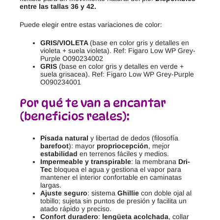
entre las tallas 36 y 42.
Puede elegir entre estas variaciones de color:
GRIS/VIOLETA
(base en color gris y detalles en
violeta + suela violeta). Ref: Figaro Low WP Grey-
Purple O090234002
GRIS
(base en color gris y detalles en verde +
suela grisacea). Ref: Figaro Low WP Grey-Purple
O090234001
Por qué te van a encantar
(beneficios reales):
Pisada natural
y libertad de dedos (filosofía
barefoot
): mayor
propriocepción
, mejor
estabilidad
en terrenos fáciles y medios.
Impermeable y transpirable
: la membrana
Dri-
Tec
bloquea el agua y gestiona el vapor para
mantener el interior confortable en caminatas
largas.
Ajuste seguro
: sistema
Ghillie
con doble ojal al
tobillo; sujeta sin puntos de presión y facilita un
atado rápido y preciso.
Confort duradero
:
lengüeta acolchada
, collar