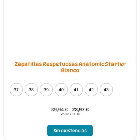
Zapatillas Respetuosas Anatomic Starter
Blanco
37
38
39
40
41
42
43
39,94
€
23,97
€
IVA INCLUIDO
Sin existencias