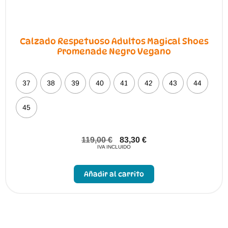
Calzado Respetuoso Adultos Magical Shoes
Promenade Negro Vegano
37
38
39
40
41
42
43
44
45
119,00
€
83,30
€
IVA INCLUIDO
Este
producto
Añadir al carrito
tiene
múltiples
variantes.
Las
opciones
se
pueden