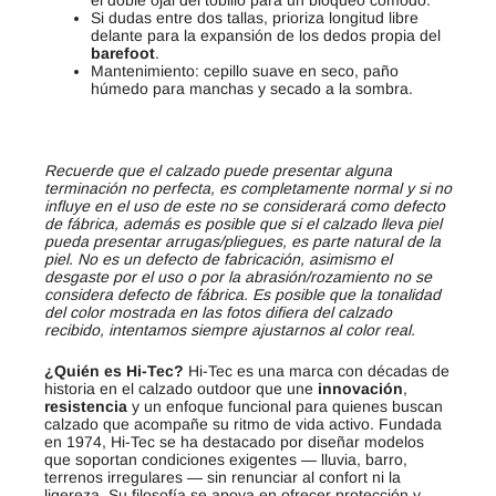
el doble ojal del tobillo para un bloqueo cómodo.
Si dudas entre dos tallas, prioriza longitud libre
delante para la expansión de los dedos propia del
barefoot
.
Mantenimiento: cepillo suave en seco, paño
húmedo para manchas y secado a la sombra.
Recuerde que el calzado puede presentar alguna
terminación no perfecta, es completamente normal y si no
influye en el uso de este no se considerará como defecto
de fábrica, además es posible que si el calzado lleva piel
pueda presentar arrugas/pliegues, es parte natural de la
piel. No es un defecto de fabricación, asimismo el
desgaste por el uso o por la abrasión/rozamiento no se
considera defecto de fábrica. Es posible que la tonalidad
del color mostrada en las fotos difiera del calzado
recibido, intentamos siempre ajustarnos al color real.
¿Quién es Hi-Tec?
Hi-Tec es una marca con décadas de
historia en el calzado outdoor que une
innovación
,
resistencia
y un enfoque funcional para quienes buscan
calzado que acompañe su ritmo de vida activo. Fundada
en 1974, Hi-Tec se ha destacado por diseñar modelos
que soportan condiciones exigentes — lluvia, barro,
terrenos irregulares — sin renunciar al confort ni la
ligereza. Su filosofía se apoya en ofrecer protección y