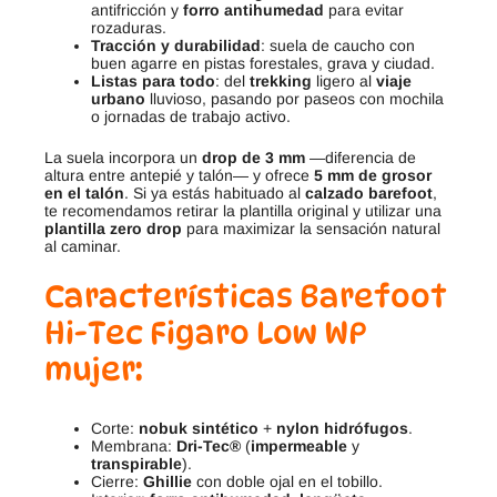
antifricción y
forro antihumedad
para evitar
rozaduras.
Tracción y durabilidad
: suela de caucho con
buen agarre en pistas forestales, grava y ciudad.
Listas para todo
: del
trekking
ligero al
viaje
urbano
lluvioso, pasando por paseos con mochila
o jornadas de trabajo activo.
La suela incorpora un
drop de 3 mm
—diferencia de
altura entre antepié y talón— y ofrece
5 mm de grosor
en el talón
. Si ya estás habituado al
calzado barefoot
,
te recomendamos retirar la plantilla original y utilizar una
plantilla zero drop
para maximizar la sensación natural
al caminar.
Características
Barefoot
Hi-Tec Figaro Low WP
mujer
:
Corte:
nobuk sintético
+
nylon hidrófugos
.
Membrana:
Dri-Tec®
(
impermeable
y
transpirable
).
Cierre:
Ghillie
con doble ojal en el tobillo.