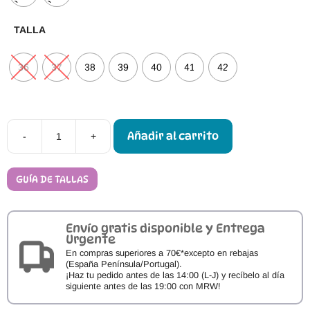
TALLA
36
37
38
39
40
41
42
Añadir al carrito
-
+
Calzado
Barefoot
Senderismo
Hi-
GUÍA DE TALLAS
Tec
Figaro
Low
WP
Envío gratis disponible y Entrega
Mujer
Urgente
cantidad
En compras superiores a 70€*excepto en rebajas
(España Península/Portugal).
¡Haz tu pedido antes de las 14:00 (L-J) y recíbelo al día
siguiente antes de las 19:00 con MRW!