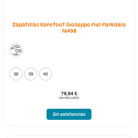
Zapatillas Barefoot Gioseppo Piel Parkdale
76498
38
39
40
79,94
€
IVA INCLUIDO
Este
producto
Sin existencias
tiene
múltiples
variantes.
Las
opciones