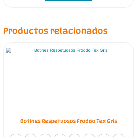
múltiples
variantes.
Las
opciones
se
pueden
Productos relacionados
elegir
en
la
página
de
producto
Botines Respetuosos Froddo Tex Gris