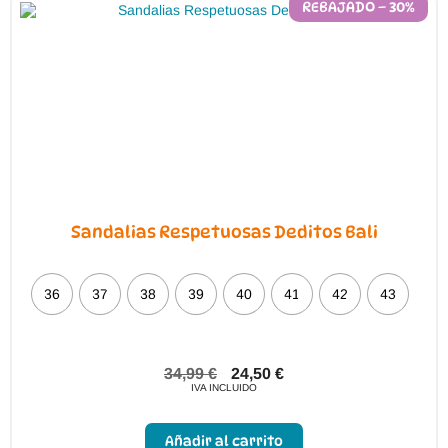
pueden
REBAJADO – 30%
elegir
en
la
página
de
producto
Sandalias Respetuosas Deditos Bali
36
37
38
39
40
41
42
43
34,99
€
24,50
€
IVA INCLUIDO
Añadir al carrito