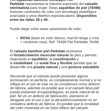
Parkdale
representan la máxima expresión del
calzado
minimalista
para mujer. Estas
zapatillas de piel (76498)
fusionan contrastes de color con tecnología podológica
avanzada y unos diseños espectaculares.
Disponibles
entre las tallas 38 y 40.
Puede elegir entre estas variaciones de color:
ROSA
(base en color blanco, marrón-beige y rosa
+ cordones rosa). Ref: 76498 Piel Parkdale 76498
El
calzado barefoot piel Parkdale
promueve
el
fortalecimiento muscular natural
de pies y piernas,
mejorando el
equilibrio
, la
coordinación
y
la
estabilidad
. La
suela fina y flexible
permite que se
desarrolle una
pisada natural
y una
postura saludable
.
Recuerde que el calzado puede presentar alguna
terminación no perfecta, es completamente normal y si no
influye en el uso de este no se considerará como defecto
de fábrica, además es posible que si el calzado lleva piel
pueda presentar arrugas/pliegues, es parte natural de la
piel. No es un defecto de fabricación, asimismo el
desgaste por el uso o por la abrasión/rozamiento no se
considera defecto de fábrica. Es posible que la tonalidad
del color mostrada en las fotos difiera del calzado