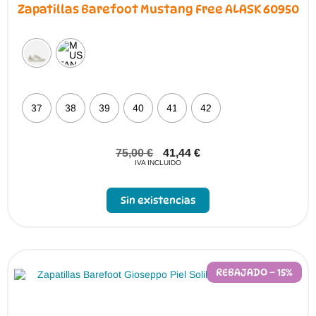
Zapatillas Barefoot Mustang Free ALASK 60950
37
38
39
40
41
42
75,00
€
41,44
€
IVA INCLUIDO
Sin existencias
REBAJADO – 15%