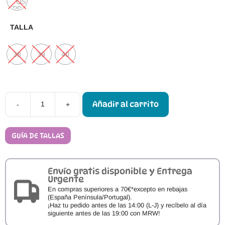
TALLA
38
39
40
Añadir al carrito
-
+
Zapatillas
Barefoot
Gioseppo
Piel
GUÍA DE TALLAS
Parkdale
76498
cantidad
Envío gratis disponible y Entrega
Urgente
En compras superiores a 70€*excepto en rebajas
(España Península/Portugal).
¡Haz tu pedido antes de las 14:00 (L-J) y recíbelo al día
siguiente antes de las 19:00 con MRW!