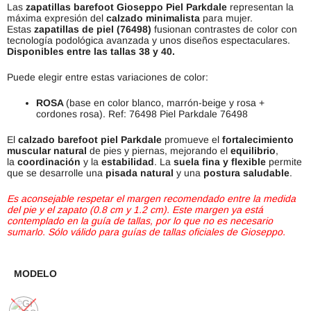
Las
zapatillas barefoot Gioseppo Piel Parkdale
representan la
máxima expresión del
calzado minimalista
para mujer.
Estas
zapatillas de piel (76498)
fusionan contrastes de color con
tecnología podológica avanzada y unos diseños espectaculares.
Disponibles entre las tallas 38 y 40.
Puede elegir entre estas variaciones de color:
ROSA
(base en color blanco, marrón-beige y rosa +
cordones rosa). Ref: 76498 Piel Parkdale 76498
El
calzado barefoot piel Parkdale
promueve el
fortalecimiento
muscular natural
de pies y piernas, mejorando el
equilibrio
,
la
coordinación
y la
estabilidad
. La
suela fina y flexible
permite
que se desarrolle una
pisada natural
y una
postura saludable
.
Es aconsejable respetar el margen recomendado entre la medida
del pie y el zapato (0.8 cm y 1.2 cm). Este margen ya está
contemplado en la guía de tallas, por lo que no es necesario
sumarlo. Sólo válido para guías de tallas oficiales de Gioseppo.
MODELO