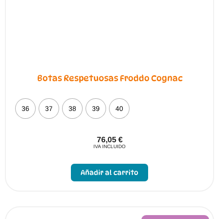
de
producto
Botas Respetuosas Froddo Cognac
36
37
38
39
40
76,05
€
IVA INCLUIDO
Este
producto
Añadir al carrito
tiene
múltiples
variantes.
Las
opciones
se