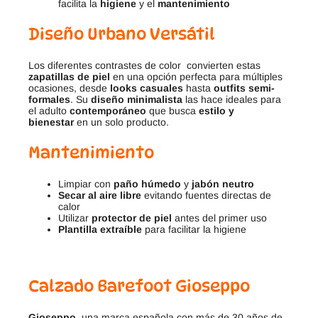
facilita la
higiene
y el
mantenimiento
Diseño Urbano Versátil
Los diferentes contrastes de color convierten estas
zapatillas de piel
en una opción perfecta para múltiples
ocasiones, desde
looks casuales
hasta
outfits semi-
formales
. Su
diseño minimalista
las hace ideales para
el adulto
contemporáneo
que busca
estilo y
bienestar
en un solo producto.
Mantenimiento
Limpiar con
paño húmedo
y
jabón neutro
Secar al aire libre
evitando fuentes directas de
calor
Utilizar
protector de piel
antes del primer uso
Plantilla extraíble
para facilitar la higiene
Calzado Barefoot Gioseppo
Gioseppo,
una marca española con más de 30 años de