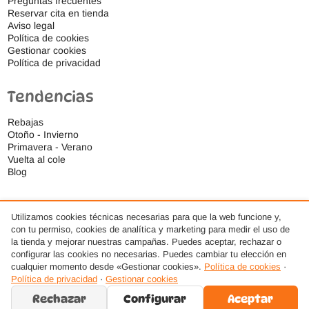
Preguntas frecuentes
Reservar cita en tienda
Aviso legal
Política de cookies
Gestionar cookies
Política de privacidad
Tendencias
Rebajas
Otoño - Invierno
Primavera - Verano
Vuelta al cole
Blog
Utilizamos cookies técnicas necesarias para que la web funcione y,
con tu permiso, cookies de analítica y marketing para medir el uso de
la tienda y mejorar nuestras campañas. Puedes aceptar, rechazar o
configurar las cookies no necesarias. Puedes cambiar tu elección en
cualquier momento desde «Gestionar cookies».
Política de cookies
·
Política de privacidad
·
Gestionar cookies
Rechazar
Configurar
Aceptar
© 2026 Ideas Respetuosas S.L., Todos los derechos reservados. · Diseño web por