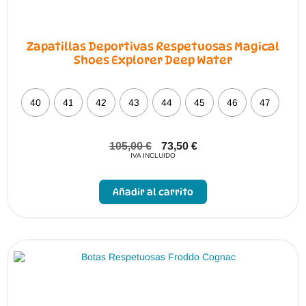
Zapatillas Deportivas Respetuosas Magical
Shoes Explorer Deep Water
40
41
42
43
44
45
46
47
105,00
€
73,50
€
IVA INCLUIDO
Este
producto
Añadir al carrito
tiene
múltiples
variantes.
Las
opciones
se
pueden
elegir
en
la
página