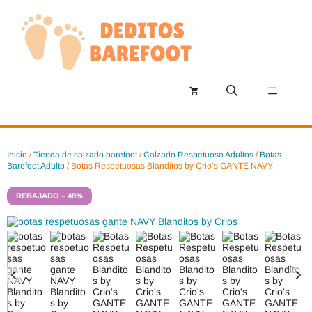
Saltar
al
contenido
Menú
Inicio
/
Tienda de calzado barefoot
/
Calzado Respetuoso Adultos
/
Botas
Barefoot Adulto
/ Botas Respetuosas Blanditos by Crio’s GANTE NAVY
REBAJADO – 48%