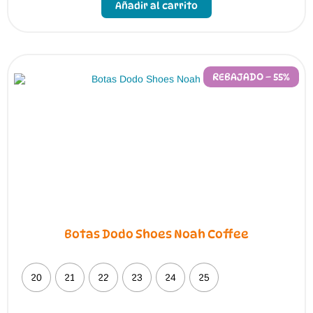
Añadir al carrito
tiene
múltiples
variantes.
Las
opciones
se
pueden
REBAJADO – 55%
elegir
en
la
página
de
producto
Botas Dodo Shoes Noah Coffee
20
21
22
23
24
25