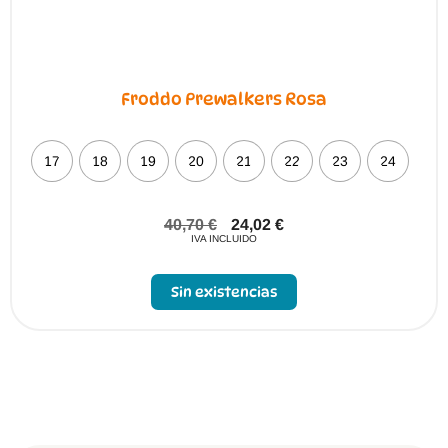
Froddo Prewalkers Rosa
17
18
19
20
21
22
23
24
40,70
€
24,02
€
IVA INCLUIDO
Sin existencias