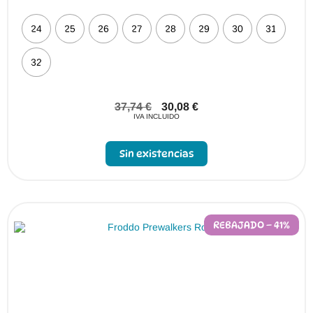
24
25
26
27
28
29
30
31
32
37,74
€
30,08
€
IVA INCLUIDO
Sin existencias
REBAJADO – 41%