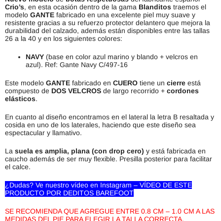
Crio’s
, en esta ocasión dentro de la gama
Blanditos
traemos el
modelo
GANTE
fabricado en una excelente piel muy suave y
resistente gracias a su refuerzo protector delantero que mejora la
durabilidad del calzado, además están disponibles entre las tallas
26 a la 40 y en los siguientes colores:
NAVY
(base en color azul marino y blando + velcros en
azul). Ref: Gante Navy C/497-16
Este modelo
GANTE
fabricado en
CUERO
tiene un
cierre
está
compuesto de
DOS VELCROS
de largo recorrido +
cordones
elásticos
.
En cuanto al diseño encontramos en el lateral la letra B resaltada y
cosida en uno de los laterales, haciendo que este diseño sea
espectacular y llamativo.
La
suela es amplia, plana (con drop cero)
y está fabricada en
caucho además de ser muy flexible. Presilla posterior para facilitar
el calce.
¿Dudas? Ve nuestro vídeo en Instagram – VÍDEO DE ESTE
PRODUCTO POR DEDITOS BAREFOOT
SE RECOMIENDA QUE AGREGUE ENTRE 0.8 CM – 1.0 CM A LAS
MEDIDAS DEL PIE PARA ELEGIR LA TALLA CORRECTA.