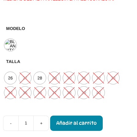
MODELO
TALLA
26
27
28
29
30
31
32
33
34
35
36
37
38
39
40
Añadir al carrito
-
+
Botas
Respetuosas
Blanditos