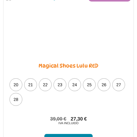
Magical Shoes Lulu RED
20
21
22
23
24
25
26
27
28
39,00
€
27,30
€
IVA INCLUIDO
Este
producto