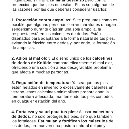
inigualable, similar a
caminar descalzo
pero con la
protección que tus pies necesitan. Estas son algunas de
las razones por las que deberías considerar usarlos:
1. Protección contra ampollas:
Si te preguntas cómo es
posible que algunas personas corran maratones o hagan
senderismo durante días sin una sola ampolla, la
respuesta está en los calcetines de dedos. Están
diseñados para adaptarse a la forma natural de tus pies,
evitando la fricción entre dedos y, por ende, la formación
de ampollas.
2. Adiós al mal olor:
El diseño único de los
calcetines
de dedos de Knitido
combate eficazmente el mal olor,
ofreciendo una solución a ese desagradable problema
que afecta a muchas personas.
3. Regulación de temperatura:
Ya sea que tus pies
estén helados en invierno o excesivamente calientes en
verano, estos calcetines minimalistas proporcionan la
temperatura adecuada, manteniendo tus pies cómodos
en cualquier estación del año.
4. Fortaleza y salud para tus pies:
Al usar
calcetines
de dedos
, no solo proteges tus pies, sino que también
los fortaleces.
Estimulan y fortifican los músculos
de
los dedos, promueven una postura natural del pie y