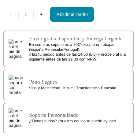
Añadir al carrito
Calcetines
Respetuosos
5
Dedos
Knitido
Envío gratis disponible y Entrega Urgente
Essentials
En compras superiores a 70€*excepto en rebajas
Midi
(España Península/Portugal).
Gris
¡Haz tu pedido antes de las 14:00 (L-J) y recíbelo al día
Claro
siguiente antes de las 19:00 con MRW!
cantidad
Pago Seguro
Visa y Mastercard, Bizum, Transferencia Bancaria.
Soporte Personalizado
¿Tienes dudas? ¡Nuestro equipo te puede ayudar!