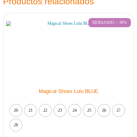
Productos relacionados
REBAJADO – 30%
Magical Shoes Lulu BLUE
20
21
22
23
24
25
26
27
28