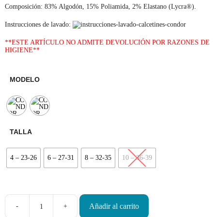
Composición: 83% Algodón, 15% Poliamida, 2% Elastano (Lycra®).
Instrucciones de lavado:
**ESTE ARTÍCULO NO ADMITE DEVOLUCIÓN POR RAZONES DE
HIGIENE**
MODELO
TALLA
4 – 23-26
6 – 27-31
8 – 32-35
10 – 36-39
Añadir al carrito
-
+
Calcetines