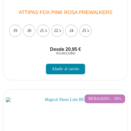
ATTIPAS FOX PINK ROSA PREWALKERS
19
20
21.5
22.5
24
25.5
Desde
20,95
€
IVA INCLUIDO
Este
producto
Añadir al carrito
tiene
múltiples
variantes.
Las
opciones
se
pueden
REBAJADO – 30%
elegir
en
la
página
de
producto