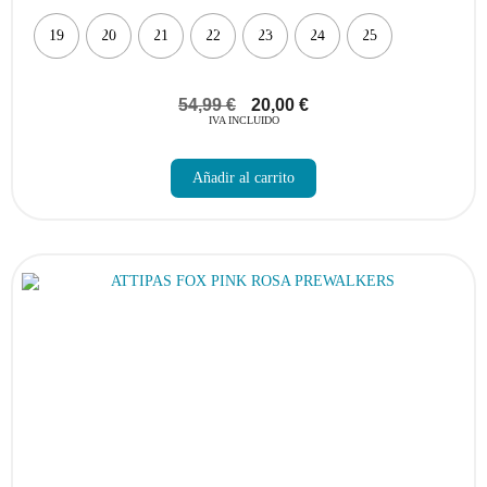
19
20
21
22
23
24
25
54,99
€
20,00
€
IVA INCLUIDO
Este
producto
Añadir al carrito
tiene
múltiples
variantes.
Las
opciones
se
pueden
elegir
en
la
página
de
producto