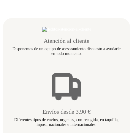
pueden
elegir
en
la
página
de
producto
Atención al cliente
Disponemos de un equipo de asesoramiento dispuesto a ayudarle
en todo momento.
Envíos desde 3.90 €
Diferentes tipos de envíos, urgentes, con recogida, en taquilla,
inpost, nacionales e internacionales.