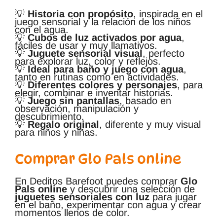
💡
Historia con propósito
, inspirada en el
juego sensorial y la relación de los niños
con el agua.
💡
Cubos de luz activados por agua
,
fáciles de usar y muy llamativos.
💡
Juguete sensorial visual
, perfecto
para explorar luz, color y reflejos.
💡
Ideal para baño y juego con agua
,
tanto en rutinas como en actividades.
💡
Diferentes colores y personajes
, para
elegir, combinar e inventar historias.
💡
Juego sin pantallas
, basado en
observación, manipulación y
descubrimiento.
💡
Regalo original
, diferente y muy visual
para niños y niñas.
Comprar Glo Pals online
En Deditos Barefoot puedes comprar
Glo
Pals online
y descubrir una selección de
juguetes sensoriales con luz
para jugar
en el baño, experimentar con agua y crear
momentos llenos de color.