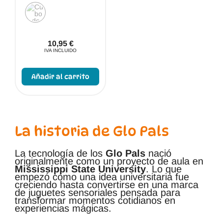
10,95
€
IVA INCLUIDO
Este
producto
Añadir al carrito
tiene
múltiples
variantes.
Las
opciones
se
pueden
La historia de Glo Pals
elegir
en
la
La tecnología de los
Glo Pals
nació
página
originalmente como un proyecto de aula en
de
Mississippi State University
. Lo que
producto
empezó como una idea universitaria fue
creciendo hasta convertirse en una marca
de juguetes sensoriales pensada para
transformar momentos cotidianos en
experiencias mágicas.