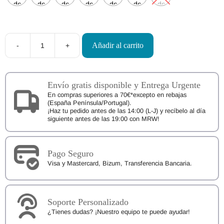
Añadir al carrito
-
+
Glo
Pals
Cubos
de
Luz
Envío gratis disponible y Entrega Urgente
Sensoriales
En compras superiores a 70€*excepto en rebajas
cantidad
(España Península/Portugal).
¡Haz tu pedido antes de las 14:00 (L-J) y recíbelo al día
siguiente antes de las 19:00 con MRW!
Pago Seguro
Visa y Mastercard, Bizum, Transferencia Bancaria.
Soporte Personalizado
¿Tienes dudas? ¡Nuestro equipo te puede ayudar!