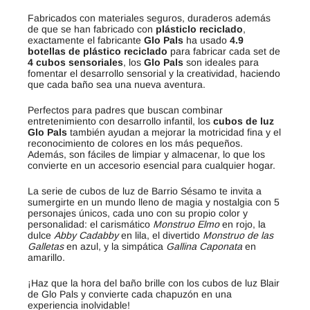
Fabricados con materiales seguros, duraderos además
de que se han fabricado con
plásticlo reciclado
,
exactamente el fabricante
Glo Pals
ha usado
4.9
botellas de plástico reciclado
para fabricar cada set de
4 cubos sensoriales
, los
Glo Pals
son ideales para
fomentar el desarrollo sensorial y la creatividad, haciendo
que cada baño sea una nueva aventura.
Perfectos para padres que buscan combinar
entretenimiento con desarrollo infantil, los
cubos de luz
Glo Pals
también ayudan a mejorar la motricidad fina y el
reconocimiento de colores en los más pequeños.
Además, son fáciles de limpiar y almacenar, lo que los
convierte en un accesorio esencial para cualquier hogar.
La serie de cubos de luz de Barrio Sésamo te invita a
sumergirte en un mundo lleno de magia y nostalgia con 5
personajes únicos, cada uno con su propio color y
personalidad: el carismático
Monstruo Elmo
en rojo, la
dulce
Abby Cadabby
en lila, el divertido
Monstruo de las
Galletas
en azul, y la simpática
Gallina Caponata
en
amarillo.
¡Haz que la hora del baño brille con los cubos de luz Blair
de Glo Pals y convierte cada chapuzón en una
experiencia inolvidable!