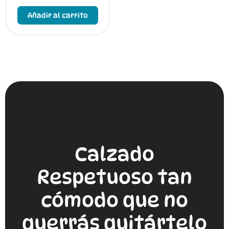
Este
producto
Añadir al carrito
tiene
múltiples
variantes.
Las
opciones
se
pueden
elegir
en
la
página
de
producto
Calzado
Respetuoso tan
cómodo que no
querrás quitártelo