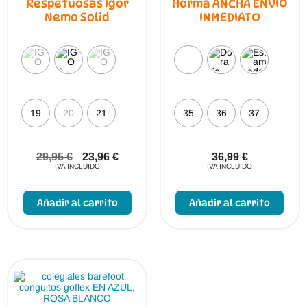
Respetuosas Igor
Horma ANCHA ENVÍO
Nemo Solid
INMEDIATO
19
20
21
35
36
37
29,95
€
23,96
€
36,99
€
IVA INCLUIDO
IVA INCLUIDO
Este
Este
producto
prod
Añadir al carrito
Añadir al carrito
tiene
tiene
múltiples
múlti
variantes.
varia
Las
Las
opciones
opci
se
se
pueden
pue
elegir
elegi
en
en
la
la