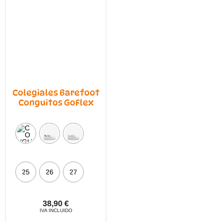
página
pági
de
de
producto
prod
Colegiales Barefoot
Conguitos GoFlex
25
26
27
38,90
€
IVA INCLUIDO