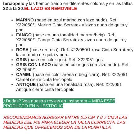
terciopelo
y las hemos traído en diferentes colores y en las tallas
22 a la 30
.
EL LAZO ES REMOVIBLE
MARINO
(base en azul marino con lazo nudo). Ref:
X22/050/1 Marino Cinta Serratex y lazon nudo de quita y
pon.
FANGO
(base en una tonalidad marrón/beig). Ref:
X22/050/1 Fango Cinta Serratex y lazon nudo de quita y
pon.
ROSA
(base en rosa). Ref: X22/050/1 rosa Cinta Serratex y
lazon nudo de quita y pon.
GRIS
(base en color gris). Ref: X22/051 gris
GRIS CON LAZO
(base en color gris con lazo nudo). Ref:
X22/050/1
CAMEL
(base en color arena o beig claro). Ref: X22/051
Camel cierre cinta terciopelo
ANTIQUE
(base en una tonalidad rosa). Ref: X22/051
Antique cierre cinta terciopelo
¿Dudas? Vea nuestra review en Instagram – MIRA ESTE
PRODUCTO EN NUESTRO IG
RECOMENDAMOS AGREGAR ENTRE 0.5 CM Y 0.7 CM A LAS
MEDIDAS DEL PIE PARA ELEGIR LA TALLA CORRECTA. LAS
MEDIDAS QUE OFRECEMOS SON DE LA PLANTILLA.