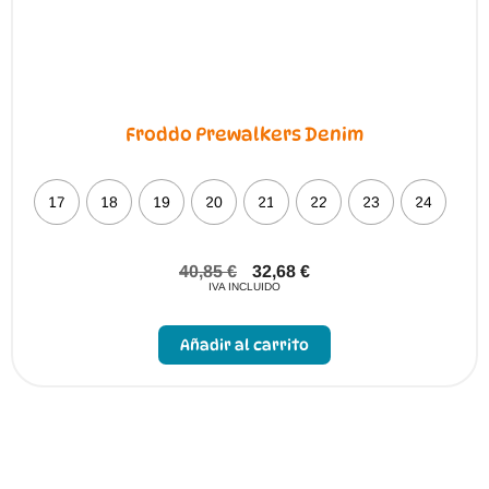
Froddo Prewalkers Denim
17
18
19
20
21
22
23
24
40,85
€
32,68
€
IVA INCLUIDO
Este
producto
Añadir al carrito
tiene
múltiples
variantes.
Las
opciones
se
pueden
elegir