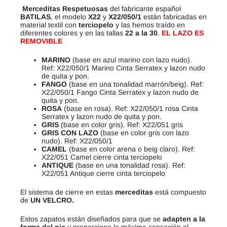
Merceditas Respetuosas
del fabricante español
BATILAS
, el modelo
X22
y
X22/050/1
están fabricadas en
material textil con
terciopelo
y las hemos traído en
diferentes colores y en las tallas
22 a la 30
.
EL LAZO ES
REMOVIBLE
MARINO
(base en azul marino con lazo nudo).
Ref: X22/050/1 Marino Cinta Serratex y lazon nudo
de quita y pon.
FANGO
(base en una tonalidad marrón/beig). Ref:
X22/050/1 Fango Cinta Serratex y lazon nudo de
quita y pon.
ROSA
(base en rosa). Ref: X22/050/1 rosa Cinta
Serratex y lazon nudo de quita y pon.
GRIS
(base en color gris). Ref: X22/051 gris
GRIS CON LAZO
(base en color gris con lazo
nudo). Ref: X22/050/1
CAMEL
(base en color arena o beig claro). Ref:
X22/051 Camel cierre cinta terciopelo
ANTIQUE
(base en una tonalidad rosa). Ref:
X22/051 Antique cierre cinta terciopelo
El sistema de cierre en estas
merceditas
está compuesto
de
UN VELCRO.
Estos zapatos están diseñados para que se
adapten a la