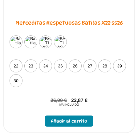
Merceditas Respetuosas Batilas X22 ss26
22
23
24
25
26
27
28
29
30
26,90
€
22,87
€
IVA INCLUIDO
Este
producto
Añadir al carrito
tiene
múltiples
variantes.
Las