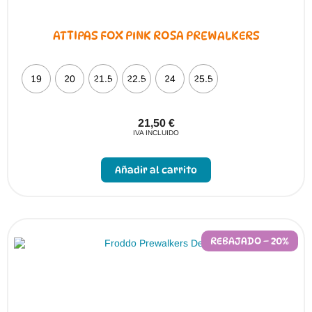
ATTIPAS FOX PINK ROSA PREWALKERS
19
20
21.5
22.5
24
25.5
21,50
€
IVA INCLUIDO
Este
producto
Añadir al carrito
tiene
múltiples
variantes.
Las
opciones
se
pueden
REBAJADO – 20%
elegir
en
la
página
de
producto