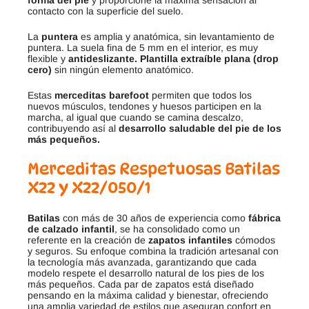
forma del pie
y proporcione la máxima sensación al
contacto con la superficie del suelo.
La
puntera
es amplia y anatómica, sin levantamiento de
puntera. La suela fina de 5 mm en el interior, es muy
flexible y
antideslizante.
Plantilla extraíble plana (drop
cero)
sin ningún elemento anatómico.
Estas
merceditas barefoot
permiten que todos los
nuevos músculos, tendones y huesos participen en la
marcha, al igual que cuando se camina descalzo,
contribuyendo así al
desarrollo saludable del pie de los
más pequeños.
Merceditas Respetuosas Batilas
X22 y X22/050/1
Batilas
con más de 30 años de experiencia como
fábrica
de calzado infantil
, se ha consolidado como un
referente en la creación de
zapatos infantiles
cómodos
y seguros. Su enfoque combina la tradición artesanal con
la tecnología más avanzada, garantizando que cada
modelo respete el desarrollo natural de los pies de los
más pequeños. Cada par de zapatos está diseñado
pensando en la máxima calidad y bienestar, ofreciendo
una amplia variedad de estilos que aseguran confort en