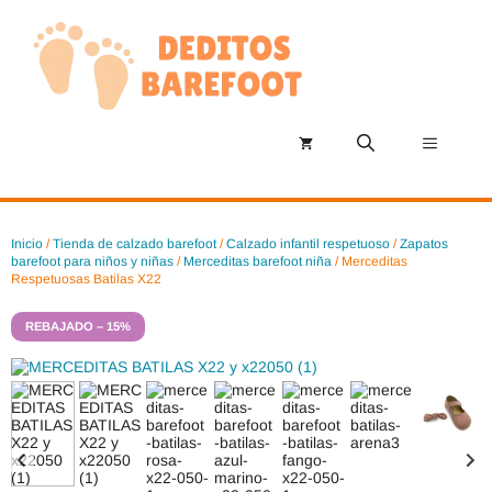
Saltar
al
contenido
Menú
Inicio
/
Tienda de calzado barefoot
/
Calzado infantil respetuoso
/
Zapatos
barefoot para niños y niñas
/
Merceditas barefoot niña
/ Merceditas
Respetuosas Batilas X22
REBAJADO – 15%