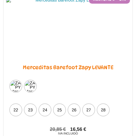
elegir
en
la
página
de
producto
Merceditas Barefoot Zapy LEVANTE
22
23
24
25
26
27
28
20,85
€
16,56
€
IVA INCLUIDO