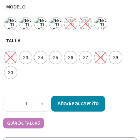
MODELO
TALLA
22
23
24
25
26
27
28
29
30
Añadir al carrito
-
+
Merceditas
Respetuosas
Batilas
X22
GUÍA DE TALLAS
cantidad