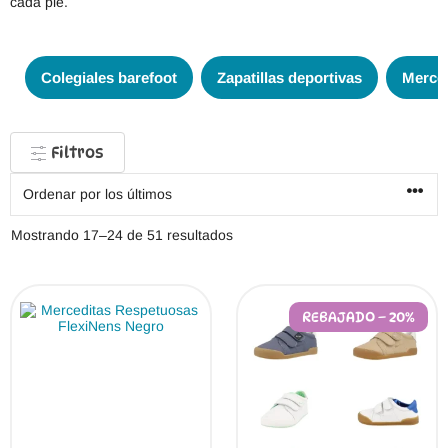
cada pie.
Colegiales barefoot
Zapatillas deportivas
Merce
Filtros
Ordenado
Mostrando 17–24 de 51 resultados
por
los
últimos
REBAJADO – 20%