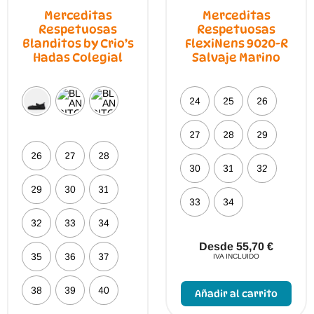
Merceditas
Merceditas
Respetuosas
Respetuosas
Blanditos by Crio’s
FlexiNens 9020-R
Hadas Colegial
Salvaje Marino
24
25
26
27
28
29
26
27
28
30
31
32
29
30
31
33
34
32
33
34
Desde
55,70
€
35
36
37
IVA INCLUIDO
Este
prod
38
39
40
Añadir al carrito
tien
múlt