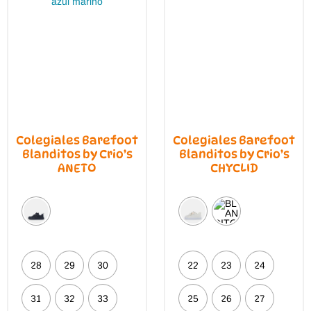
página
en
de
la
producto
pági
de
prod
Colegiales Barefoot
Colegiales Barefoot
Blanditos by Crio’s
Blanditos by Crio’s
ANETO
CHYCLID
28
29
30
22
23
24
31
32
33
25
26
27