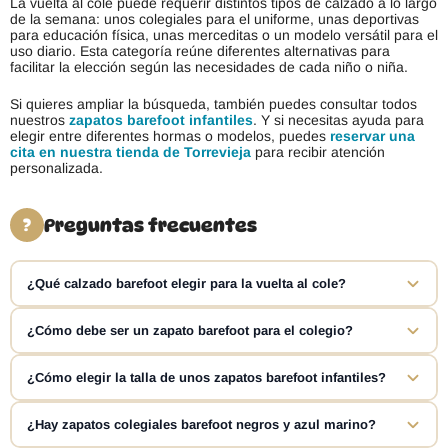
La vuelta al cole puede requerir distintos tipos de calzado a lo largo
de la semana: unos colegiales para el uniforme, unas deportivas
para educación física, unas merceditas o un modelo versátil para el
uso diario. Esta categoría reúne diferentes alternativas para
facilitar la elección según las necesidades de cada niño o niña.
Si quieres ampliar la búsqueda, también puedes consultar todos
nuestros
zapatos barefoot infantiles
. Y si necesitas ayuda para
elegir entre diferentes hormas o modelos, puedes
reservar una
cita en nuestra tienda de Torrevieja
para recibir atención
personalizada.
Preguntas frecuentes
?
¿Qué calzado barefoot elegir para la vuelta al cole?
Depende del uso, de los requisitos del colegio y de las
¿Cómo debe ser un zapato barefoot para el colegio?
características del pie. Puedes elegir entre zapatos colegiales,
merceditas o zapatillas deportivas barefoot. Lo importante es
Un calzado barefoot escolar suele caracterizarse por una puntera
¿Cómo elegir la talla de unos zapatos barefoot infantiles?
comprobar la longitud, el ancho, la horma y el volumen del empeine
amplia que deja espacio a los dedos, una suela fina y flexible, poco
antes de elegir un modelo.
o ningún desnivel entre talón y antepié y una construcción ligera.
Lo recomendable es medir ambos pies y consultar la tabla de
¿Hay zapatos colegiales barefoot negros y azul marino?
También es importante que el sistema de cierre permita un buen
medidas específica de cada modelo. La talla puede variar entre