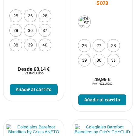
S073
25
26
28
29
36
37
38
39
40
26
27
28
29
30
31
Desde
68,14
€
IVA INCLUIDO
49,99
€
Este
IVA INCLUIDO
producto
Añadir al carrito
tiene
Este
múltiples
prod
Añadir al carrito
variantes.
tien
Las
múlt
opciones
vari
se
Las
pueden
opci
elegir
se
en
pue
la
elegi