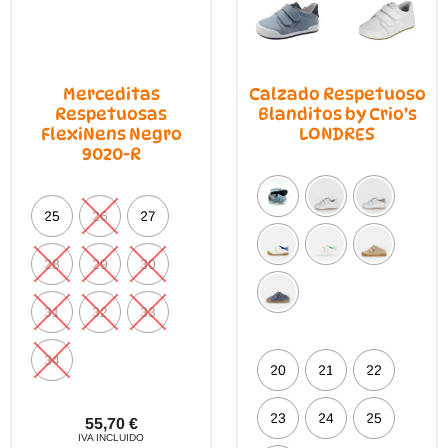
Merceditas
Calzado Respetuoso
Respetuosas
Blanditos by Crio’s
FlexiNens Negro
LONDRES
9020-R
25
26
27
28
29
30
31
32
33
34
20
21
22
23
24
25
55,70
€
IVA INCLUIDO