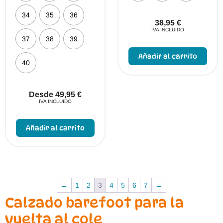
34
35
36
38,95
€
IVA INCLUIDO
37
38
39
Este
prod
Añadir al carrito
tien
40
múlt
vari
Las
opci
Desde
49,95
€
se
IVA INCLUIDO
pue
Este
elegi
producto
en
Añadir al carrito
tiene
la
múltiples
pági
variantes.
de
Las
prod
opciones
se
pueden
←
1
2
3
4
5
6
7
→
elegir
en
Calzado barefoot para la
la
página
vuelta al cole
de