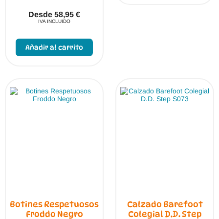
vari
Las
Desde
58,95
€
opci
IVA INCLUIDO
se
Este
pue
producto
elegi
Añadir al carrito
tiene
en
múltiples
la
variantes.
pági
Las
de
opciones
prod
se
pueden
elegir
en
la
página
de
producto
Botines Respetuosos
Calzado Barefoot
Froddo Negro
Colegial D.D. Step