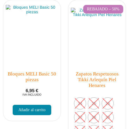
REBAJADO – 50%
Bloques MELI Basic 50
Zapatos Respetuosos
piezas
Tikki Arlequín Piel
Henares
6,95
€
IVA INCLUIDO
24
25
26
Añadir al carrito
27
28
29