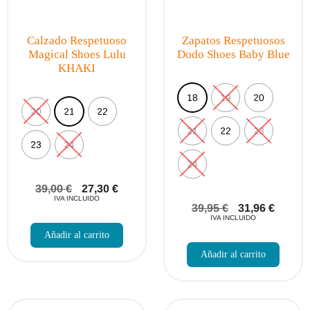
Calzado Respetuoso
Zapatos Respetuosos
Magical Shoes Lulu
Dodo Shoes Baby Blue
KHAKI
18
19
20
20
21
22
21
22
23
23
24
24
39,00
€
27,30
€
IVA INCLUIDO
39,95
€
31,96
€
Este
IVA INCLUIDO
producto
Añadir al carrito
Este
tiene
produc
múltiples
Añadir al carrito
tiene
variantes.
múltip
Las
varian
opciones
Las
se
opcio
pueden