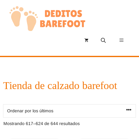
Saltar
al
contenido
Menú
Tienda de calzado barefoot
Ordenado
Mostrando 617–624 de 644 resultados
por
los
últimos