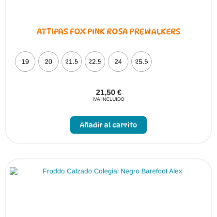
ATTIPAS FOX PINK ROSA PREWALKERS
19
20
21.5
22.5
24
25.5
21,50
€
IVA INCLUIDO
Este
producto
Añadir al carrito
tiene
múltiples
variantes.
Las
opciones
se
pueden
elegir
en
la
página
de