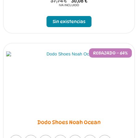
37,74
€
30,08
€
IVA INCLUIDO
Sin existencias
REBAJADO – 64%
Dodo Shoes Noah Ocean