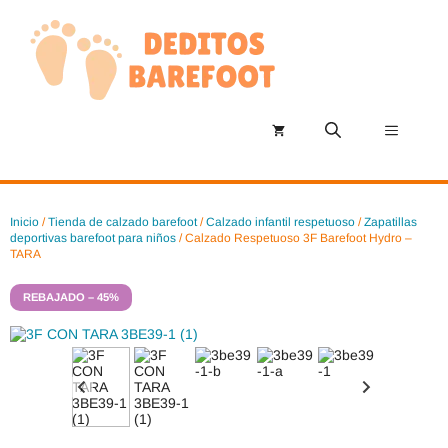
Saltar
al
contenido
Menú
Inicio
/
Tienda de calzado barefoot
/
Calzado infantil respetuoso
/
Zapatillas
deportivas barefoot para niños
/ Calzado Respetuoso 3F Barefoot Hydro –
TARA
REBAJADO – 45%