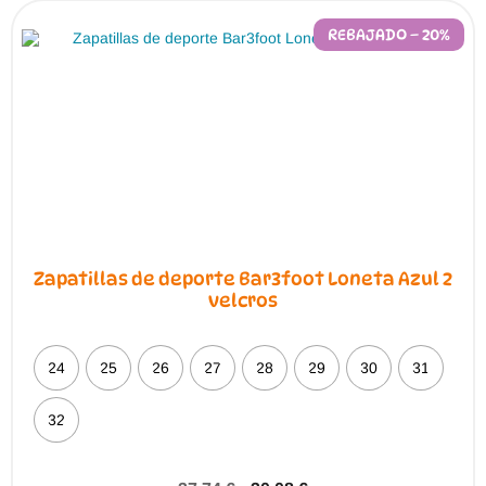
se
pueden
REBAJADO – 20%
elegir
en
la
página
de
producto
Zapatillas de deporte Bar3foot Loneta Azul 2
velcros
24
25
26
27
28
29
30
31
32