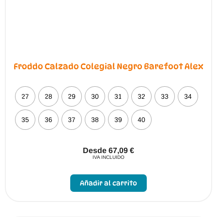
producto
Froddo Calzado Colegial Negro Barefoot Alex
27
28
29
30
31
32
33
34
35
36
37
38
39
40
Desde
67,09
€
IVA INCLUIDO
Este
producto
Añadir al carrito
tiene
múltiples
variantes.
Las
opciones