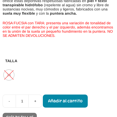
ofrece estas deportivas respetuosas fabricadas en
piel + textil
transpirable hidrófobo
(repelente al agua) sin cromo y libre de
sustancias nocivas, muy cómodos y ligeros, fabricados con una
suela muy flexible
y con la
puntera ancha.
ROSA FUCSIA con TARA: presenta una variación de tonalidad de
color entre el par derecho y el par izquierdo, además encontramos
en la unión de la suela un pequeño hundimiento en la puntera. NO
SE ADMITEN DEVOLUCIONES.
TALLA
24
Añadir al carrito
-
+
Calzado
Respetuoso
3F
Barefoot