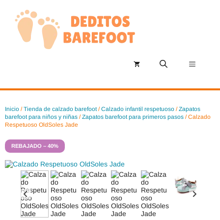
Saltar
al
contenido
Menú
Inicio
/
Tienda de calzado barefoot
/
Calzado infantil respetuoso
/
Zapatos
barefoot para niños y niñas
/
Zapatos barefoot para primeros pasos
/ Calzado
Respetuoso OldSoles Jade
REBAJADO – 40%