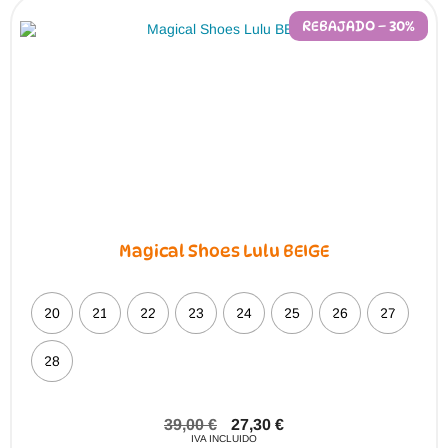
REBAJADO – 30%
Magical Shoes Lulu BEIGE
20
21
22
23
24
25
26
27
28
39,00
€
27,30
€
IVA INCLUIDO