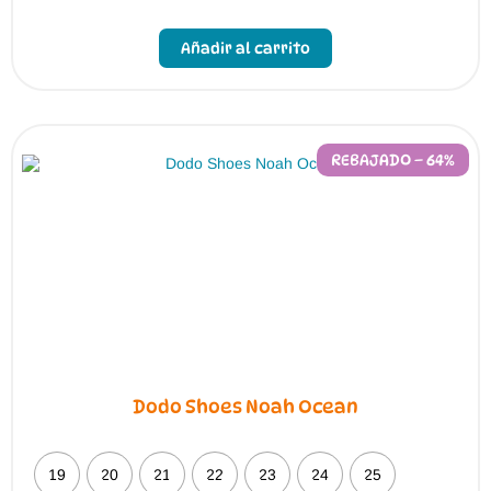
Este
producto
Añadir al carrito
tiene
múltiples
variantes.
Las
opciones
se
pueden
REBAJADO – 64%
elegir
en
la
página
de
producto
Dodo Shoes Noah Ocean
19
20
21
22
23
24
25