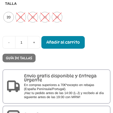
TALLA
20
21
22
23
24
Añadir al carrito
-
+
Calzado
Respetuoso
OldSoles
Jade
GUÍA DE TALLAS
cantidad
Envío gratis disponible y Entrega
Urgente
En compras superiores a 70€*excepto en rebajas
(España Península/Portugal).
¡Haz tu pedido antes de las 14:00 (L-J) y recíbelo al día
siguiente antes de las 19:00 con MRW!