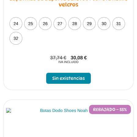
velcros
24
25
26
27
28
29
30
31
32
37,74
€
30,08
€
IVA INCLUIDO
Sin existencias
REBAJADO – 55%