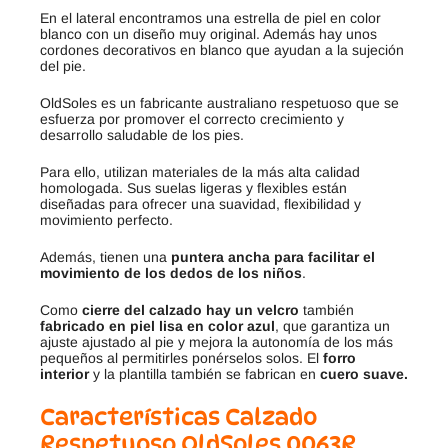
En el lateral encontramos una estrella de piel en color
blanco con un diseño muy original. Además hay unos
cordones decorativos en blanco que ayudan a la sujeción
del pie.
Old
S
oles
es
un
fabric
ante
aust
ral
iano
resp
et
u
oso
que
se
es
f
uer
za
por
prom
over
el
correct
o
cre
c
im
ient
o
y
des
ar
roll
o
sal
ud
able
de
los
pies
.
Par
a
e
llo
,
util
iz
an
material
es
de
la
m
ás
alt
a
cal
idad
hom
olog
ada
.
Sus
su
el
as
l
iger
as
y
flex
ibles
est
án
dise
ñ
adas
para
of
re
cer
un
a
su
avid
ad
,
flex
ib
il
idad
y
mov
im
ient
o
perfect
o
.
Ad
em
ás
,
t
ien
en
un
a
puntera ancha para facilitar el
movimiento de los dedos de los niños
.
Como
cierre del calzado
hay un velc
ro
t
amb
i
én
fabricado en piel lisa en color azul
,
que
g
arant
iz
a
un
a
just
e
a
just
ado
al
pie
y
me
j
ora
la
autonom
ía
de
los
m
ás
pe
que
ñ
os
al
permit
ir
les
p
on
ér
sel
os
sol
os
.
El
forro
interior
y
la
plant
illa
t
amb
i
én
se
fabric
an
en
cuero suave.
Características Calzado
Respetuoso OldSoles
0063R