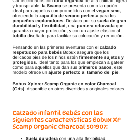
Confeccionados con
lona orgánica
de alta calidad, ligera
y transpirable,
la Scamp
se presenta como la opción
ideal para aquellos comprometidos con el
veganismo
,
ofreciendo la
zapatilla de verano perfecta
para los
pequeños exploradores
. Destaca por su
suela de gran
durabilidad y flexibilidad
, una
puntera reforzada
que
garantiza mayor protección, y con un ajuste elástico al
tobillo
diseñado para facilitar su colocación y remoción.
Pensando en las primeras aventuras con el
calzado
respetuoso para bebés
Bobux asegura que los
delicados pies de los niños estén
firmemente sujetos y
protegidos
. Ideal tanto para los que empiezan a gatear
como para aquellos que dan sus
primeros pasos
, este
modelo ofrece un
ajuste perfecto al tamaño del pie
.
Bobux Xplorer Scamp Organic en color Charcoal
(Gris)
, disponible en otros divertidos y originales colores.
Calzado infantil Bebés con las
siguientes características Bobux XP
Scamp Organic Charcoal 501907:
Suela duradera
con una alta flexibilidad.