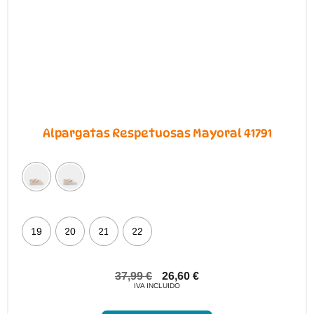
Alpargatas Respetuosas Mayoral 41791
19
20
21
22
37,99
€
26,60
€
IVA INCLUIDO
Este