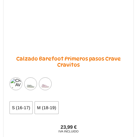
la
página
de
producto
Calzado Barefoot Primeros pasos Crave
Cravitos
S (16-17)
M (18-19)
23,99
€
IVA INCLUIDO