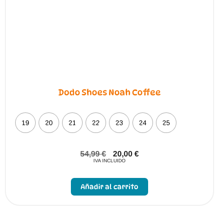
Dodo Shoes Noah Coffee
19
20
21
22
23
24
25
54,99
€
20,00
€
IVA INCLUIDO
Este
producto
Añadir al carrito
tiene
múltiples
variantes.
Las