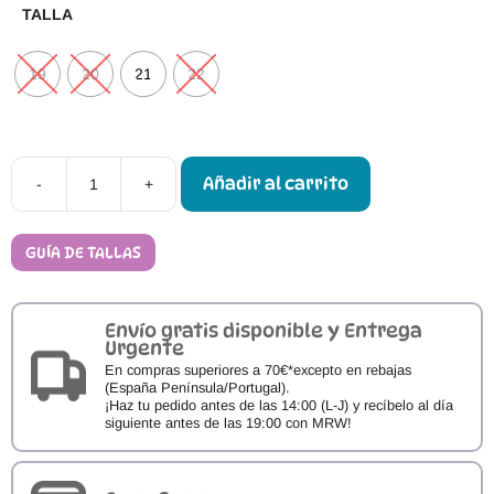
TALLA
19
20
21
22
Añadir al carrito
-
+
Calzado
Primeros
Pasos
Bobux
GUÍA DE TALLAS
Xplorer
Scamp
Charcoal
cantidad
Envío gratis disponible y Entrega
Urgente
En compras superiores a 70€*excepto en rebajas
(España Península/Portugal).
¡Haz tu pedido antes de las 14:00 (L-J) y recíbelo al día
siguiente antes de las 19:00 con MRW!