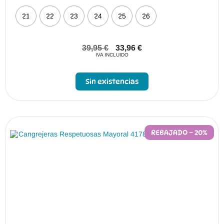
21
22
23
24
25
26
39,95
€
33,96
€
IVA INCLUIDO
Sin existencias
REBAJADO – 20%