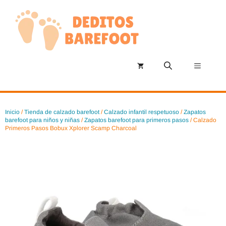
Saltar
al
contenido
Menú
Inicio
/
Tienda de calzado barefoot
/
Calzado infantil respetuoso
/
Zapatos
barefoot para niños y niñas
/
Zapatos barefoot para primeros pasos
/ Calzado
Primeros Pasos Bobux Xplorer Scamp Charcoal