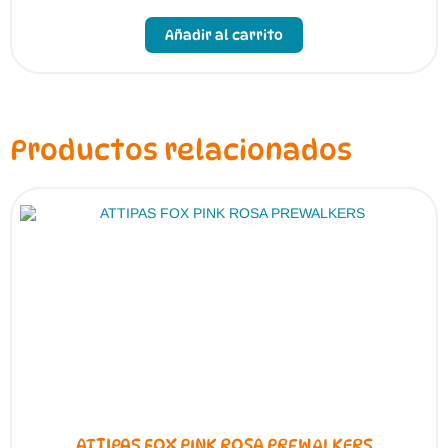
Este
producto
Añadir al carrito
tiene
múltiples
variantes.
Las
opciones
se
pueden
Productos relacionados
elegir
en
la
página
de
producto
ATTIPAS FOX PINK ROSA PREWALKERS