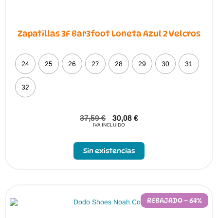
Zapatillas 3F Bar3foot Loneta Azul 2 Velcros
24
25
26
27
28
29
30
31
32
37,59
€
30,08
€
IVA INCLUIDO
Sin existencias
REBAJADO – 64%