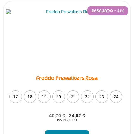
opciones
se
pueden
REBAJADO – 41%
elegir
en
la
página
de
producto
Froddo Prewalkers Rosa
17
18
19
20
21
22
23
24
40,70
€
24,02
€
IVA INCLUIDO